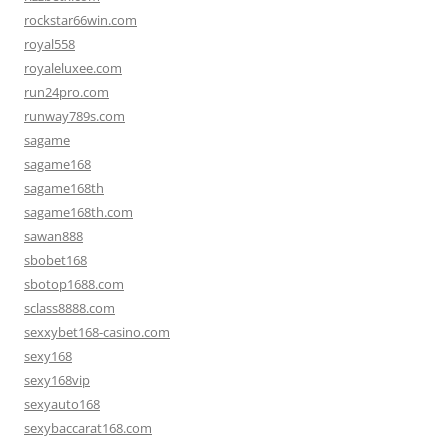
rockstar66win.com
royal558
royaleluxee.com
run24pro.com
runway789s.com
sagame
sagame168
sagame168th
sagame168th.com
sawan888
sbobet168
sbotop1688.com
sclass8888.com
sexxybet168-casino.com
sexy168
sexy168vip
sexyauto168
sexybaccarat168.com