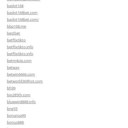
baslot168
baslot168bet.com
baslot168bet.com/
bbp168.me
bestbet
betflixtikto
betflixtikto.info
betflixtikto.info
betm4vip.com
betway
betwin6666.com
betworld369hot.com
bh99
bio285th.com
bluewin8888.info
bng55
bonanza99
bonus888