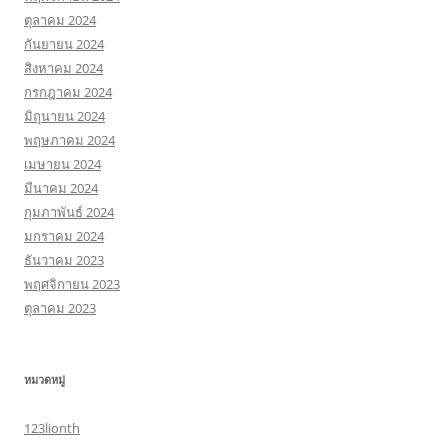
ตุลาคม 2024
กันยายน 2024
สิงหาคม 2024
กรกฎาคม 2024
มิถุนายน 2024
พฤษภาคม 2024
เมษายน 2024
มีนาคม 2024
กุมภาพันธ์ 2024
มกราคม 2024
ธันวาคม 2023
พฤศจิกายน 2023
ตุลาคม 2023
หมวดหมู่
123lionth