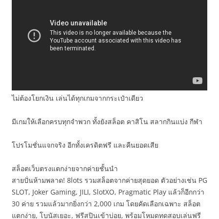
ไม่ต้องโยกเงิน เล่นได้ทุกเกมจากกระเป๋าเดียว
มีเกมให้เลือกครบทุกจำพวก ทั้งยังสล็อต คาสิโน สลากกินแบ่ง กีฬา
โปรโมชั่นแจกจริง อีกทั้งเครดิตฟรี และคืนยอดเสีย
สล็อตเว็บตรงแตกง่ายจากค่ายชั้นนำ
สายปั่นห้ามพลาด! 8lots รวมสล็อตจากค่ายสุดยอด ตัวอย่างเช่น PG
SLOT, Joker Gaming, JILI, SlotXO, Pragmatic Play แล้วก็อีกกว่า
30 ค่าย รวมแล้วมากยิ่งกว่า 2,000 เกม โดยคัดเลือกเฉพาะ สล็อต
แตกง่าย, โบนัสเยอะ, ฟรีสปินเข้าบ่อย, พร้อมโหมดทดสอบเล่นฟรี