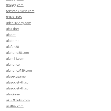
tkbpgg.com
topstar359win.com
tr1688.info
udee365day.com
ufa11bet
ufabet
ufabomb
ufafox88
ufaheno88.com
ufam11.com
ufanance
ufanance789.com
ufasexygame
ufasocietyth.com
ufasocietyth.com
ufawinner
uk369clubs.com
usa899.com