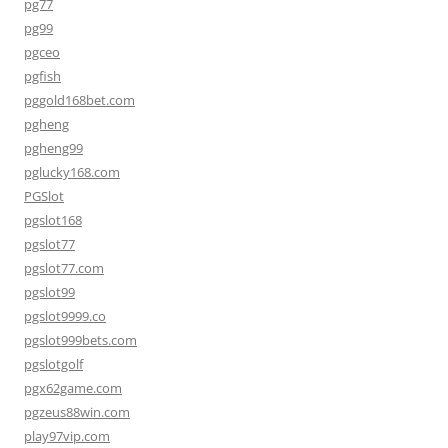
pg77
pg99
pgceo
pgfish
pggold168bet.com
pgheng
pgheng99
pglucky168.com
PGSlot
pgslot168
pgslot77
pgslot77.com
pgslot99
pgslot9999.co
pgslot999bets.com
pgslotgolf
pgx62game.com
pgzeus88win.com
play97vip.com