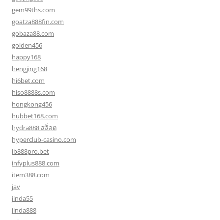
gem99ths.com
goatza888fin.com
gobaza88.com
golden456
happy168
hengjing168
hi6bet.com
hiso8888s.com
hongkong456
hubbet168.com
hydra888 สล็อต
hyperclub-casino.com
ib888pro.bet
infyplus888.com
item388.com
jav
jinda55
jinda888