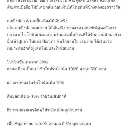
และก็ ลอตเตอรี่ยี่กี ออกรางวัลทั้งวัน จ่ายสูงสุด บาทละ 950 แทง
ง่ายผ่านมือถือ ไม่มีเลขกลั้น ถอนเงินได้โดยทันทีข้างหลังออกรางวัล
เกมยิงปลา & เกมพื้นเมืองได้เงินจริง
เล่น เกมยิงปลาแตกง่าย ได้เงินจริง ภาพงาม เอฟเฟกต์สุดอลังการ
ปลาตายไว โบนัสเยอะแยะ พร้อมเกมพื้นบ้านที่ได้รับความนิยมอย่าง
น้ำเต้าปูปลา ไพ่แคง ป๊อกเด้ง ชนไก่สามใบ เล่นง่าย ได้เงินจริง
เหมาะสมอีกทั้งผู้เล่นใหม่และก็เซียนเกม
โปรโมชั่นเด่นจาก 8lots
ลงทะเบียนเป็นสมาชิกใหม่รับโบนัส 100% สูงสุด 500 บาท
ฝากแรกของวันรับโบนัสเพิ่ม 10%
คืนยอดเสีย 5–10% รายวัน/สัปดาห์
กิจกรรมแจกเครดิตฟรีผ่านไลฟ์สดทุกสัปดาห์
เชื้อเชิญสหายมาเล่น รับค่าคอม 0.6% ทุกยอดเล่น