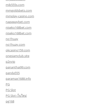
mib555s.com
mmgoldsbets.com
mmplay-casino.com
nagawaybet.com
niseko168bet.com
niseko168bet.com
no1huay
no1huay.com
okcasino159.com
onesiamclub.site
p2vvip
pananthai99.com
panda555
paramax1688.info
PG
PG Slot
PG Slot เว็บใหม่
pg168