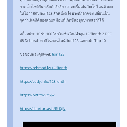
จากเว็บไซต์อื่น หรือกำลังลังเลว่าจะเริ่มเล่นกับเว็บไหนดี ลอง
ให้โอกาสกับ lion123 สักหนึ่งครั้ง บางทีก็อาจจะเปลี่ยนเป็น
จุดกำเนิดที่ดีของคุณเหมือนที่เกิดขึ้นอยู่กับพวกเราก็ได้
สล็อตฝาก 10 รับ 100 โปรโมชั่นใหม่ล่าสุด 123lionth 2 DEC
68 Deborah คาสิโนออนไลน์ lion123 แตกหนัก Top 10
ขอขอบพระคุณweb
lion123
https://rebrand.ly/123lionth
https://cutly.info/123lionth
https://bitt.to/vlt5jw
https://shorturl.asia/RU0jN