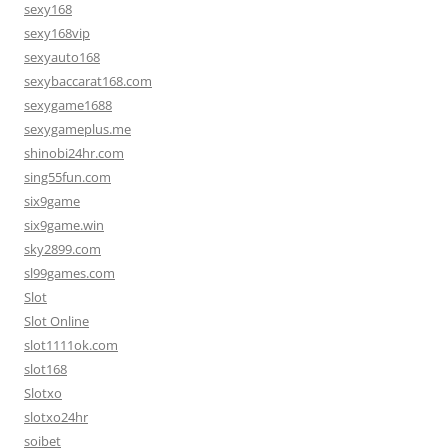
sexy168
sexy168vip
sexyauto168
sexybaccarat168.com
sexygame1688
sexygameplus.me
shinobi24hr.com
sing55fun.com
six9game
six9game.win
sky2899.com
sl99games.com
Slot
Slot Online
slot1111ok.com
slot168
Slotxo
slotxo24hr
soibet