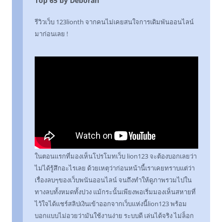
Top 65 by Deborah
รีวิวเว็บ 123lionth จากคนไม่เคยสนใจการเดิมพันออนไลน์
มาก่อนเลย !
ในตอนแรกที่มองเห็นโปรโมทเว็บ lion123 จะต้องบอกเลยว่า
ไม่ได้รู้สึกอะไรเลย ด้วยเหตุว่าก่อนหน้านี้เราเคยทราบแต่ว่า
เรื่องลบๆของเว็บพนันออนไลน์ จนถึงทำให้ดูภาพรวมไปใน
ทางลบทั้งหมดทั้งปวง แม้กระนั้นเพียงพอเริ่มมองเห็นสหายที่
ไว้ใจได้แชร์สลิปเงินเข้าออกจากเว็บแห่งนี้lion123 พร้อม
บอกแบบไม่อวยว่ามันใช้งานง่าย ระบบดี เล่นได้จริง ไม่ล็อก