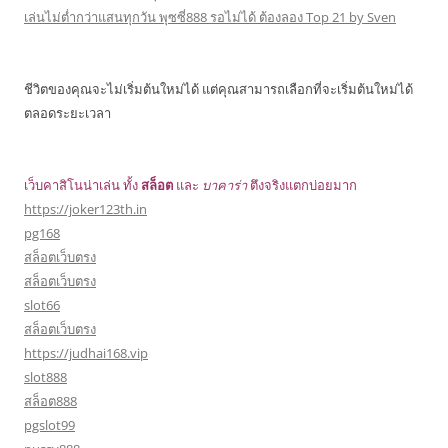
เล่นไม่ต่ำกว่าแสนทุกวัน พุซซี่888 รอไม่ได้ ต้องลอง Top 21 by Sven
ชีวิตของคุณจะไม่เริ่มต้นใหม่ได้ แต่คุณสามารถเลือกที่จะเริ่มต้นใหม่ได้
ตลอดระยะเวลา
เว็บคาสิโนน่าเล่น ทั้ง
สล็อต
และ
บาคาร่า
ตึงจริงแตกบ่อยมาก
https://joker123th.in
pg168
สล็อตเว็บตรง
สล็อตเว็บตรง
slot66
สล็อตเว็บตรง
https://judhai168.vip
slot888
สล็อต888
pgslot99