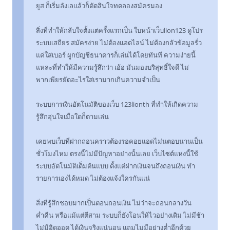
ยูส ก็เริ่มลังเลแล้วก็ตัดสินใจทดลองสมัครมอง
สิ่งที่ทำให้กลับใจตั้งแต่ครั้งแรกเป็น ใบหน้าเว็บlion123 ดูโปร
ระบบเสถียร สมัครง่าย ไม่ต้องแอดไลน์ ไม่ต้องกลัวข้อมูลรั่ว
แค่ใส่เบอร์ ผูกบัญชีธนาคารก็เล่นได้โดยทันที ความง่ายนี้
แหละที่ทำให้มีความรู้สึกว่า เอ้อ มันมองบริสุทธิ์ใจดี ไม่
พากเพียรยัดอะไรใส่เรามากเกินความจำเป็น
ระบบการเงินอัตโนมัติของเว็บ 123lionth ที่ทำให้เกิดความ
รู้สึกอุ่นใจเมื่อใดก็ตามเล่น
เคยพบเว็บที่ฝากถอนคราวต้องรอคอยแอดไม่นตอบนานเป็น
ชั่วโมงไหม ตรงนี้ไม่มีปัญหาอย่างนั้นเลย เว็บไซต์แห่งนี้ใช้
ระบบอัตโนมัติเต็มต้นแบบ ตั้งแต่ฝากเงินจนถึงถอนเงิน ทำ
รายการเองได้หมด ไม่ต้องแจ้งใครกันแน่
สิ่งที่รู้สึกชอบมากเป็นตอนถอนเงิน ไม่ว่าจะถอนกลางวัน
ค่ำคืน หรือแม้แต่ตีสาม ระบบก็ยังโอนให้ไวอย่างเดิม ไม่มีช้า
ไม่มีอิดออด ได้เงินจริงแน่นอน แถมไม่มีอย่างต่ำอีกด้วย