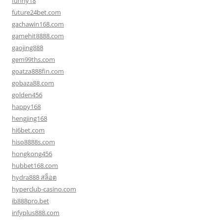
funny18
future24bet.com
gachawin168.com
gamehit8888.com
gaojing888
gem99ths.com
goatza888fin.com
gobaza88.com
golden456
happy168
hengjing168
hi6bet.com
hiso8888s.com
hongkong456
hubbet168.com
hydra888 สล็อต
hyperclub-casino.com
ib888pro.bet
infyplus888.com