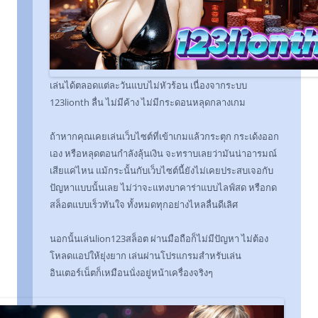
เล่นได้ตลอดแต่ละวันแบบไม่หัวร้อน เนื่องจากระบบ
123lionth ลื่น ไม่มีค้าง ไม่มีกระดอนหลุดกลางเกม
ถ้าหากคุณเคยเล่นเว็บไซต์ที่เข้าเกมแล้วกระตุก กระเด้งออก
เอง หรือหลุดตอนกำลังลุ้นเงิน จะทราบเลยว่ามันน่าอารมณ์
เสียแค่ไหน แม้กระนั้นกับเว็บไซต์นี้ยังไม่เคยประสบเจอกับ
ปัญหาแบบนั้นเลย ไม่ว่าจะแทงบาคาร่าแบบไลฟ์สด หรือกด
สล็อตแบบเร็วทันใจ ทั้งหมดทุกอย่างไหลลื่นดีเลิศ
นอกนั้นเล่นlion123สล็อต ผ่านมือถือก็ไม่มีปัญหา ไม่ต้อง
โหลดแอปให้ยุ่งยาก เล่นผ่านโปรแกรมสำหรับเล่น
อินเตอร์เน็ตก็เหมือนนั่งอยู่หน้าเครื่องจริงๆ