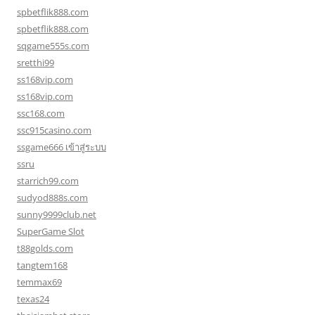
spbetflik888.com
spbetflik888.com
sqgame555s.com
sretthi99
ss168vip.com
ss168vip.com
ssc168.com
ssc915casino.com
ssgame666 เข้าสู่ระบบ
ssru
starrich99.com
sudyod888s.com
sunny9999club.net
SuperGame Slot
t88golds.com
tangtem168
temmax69
texas24