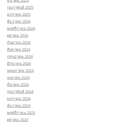
มีนาคม 2025
กุมภาพันธ์ 2025
มกราคม 2025
ธันวาคม 2024
พฤศจิกายน 2024
ตุลาคม 2024
กันยายน 2024
สิงหาคม 2024
กรกฎาคม 2024
มิถุนายน 2024
พฤษภาคม 2024
เมษายน 2024
มีนาคม 2024
กุมภาพันธ์ 2024
มกราคม 2024
ธันวาคม 2023
พฤศจิกายน 2023
ตุลาคม 2023