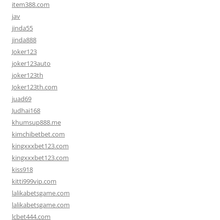
item388.com
jav
jinda55
jinda888
Joker123
joker123auto
joker123th
Joker123th.com
juad69
Judhai168
khumsup888.me
kimchibetbet.com
kingxxxbet123.com
kingxxxbet123.com
kiss918
kitti999vip.com
lalikabetsgame.com
lalikabetsgame.com
lcbet444.com