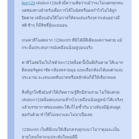
lion123
เล่นlion123แล้วมีความคิดว่าแม้ว่าจะไม่แตกทุกหน
แต่ช่องทางสำหรับเพื่อการได้โบนัสหรือผลกำไรไม่ได้ถูก
ปิดตาย เสมือนมันให้โอกาสให้คนเล่นจริงๆหากเล่นอย่างมี
สติ ช้าๆ ก็มีสิทธิ์ลุ้นแน่นอน
เกมคาสิโนสดจาก 123lionth ที่มิได้มีดีเพียงแค่ภาพสวย แม้
กระนั้นประสบการณ์เหมือนนั่งอยู่บ่อนจริง
คาสิโนสดในเว็บไซต์ lion123สล็อต นี้เป็นดีเกินคาด โต๊ะมาก
ดีลเลอร์พูดจาชัด กล้องหลายมุม แถมเลือกห้องได้เองตามงบ
ประมาณ จะเล่นเบทสิบบาทหรือหลักพันก็มีให้เลือกหมด
สิ่งที่ถูกใจซึ่งมันทำให้เกิดความรู้สึกมีส่วนร่วม ไม่ใช่แค่กด
เล่นlion123สล็อตแบบเกมทั่วๆไป เหมือนนั่งอยู่หน้าโต๊ะจริงๆ
แล้วบรรยากาศของแต่ละโต๊ะก็ไม่ซ้ำกัน บางห้องมีผู้เล่นพูด
คุยกันด้วย ทำให้ไม่เหงาและไม่น่าเบื่อเลย
123lionth เว็บที่มีเกมให้เลือกครบทุกแนว ไม่ว่าคุณจะเป็น
สายไหนก็หาเกมประทับใจพอดีนี่