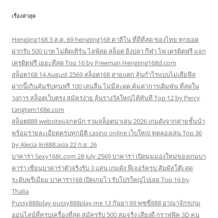
เรื่องล่าสุด
Hengjing168 3 ส.ค. 69 hengjing168 คาสิโน ที่ดีที่สุด ของไทย ทุกยอด
ฝากรับ 500 บาท ไม่ติดเทิร์น ไลฟ์สด สล็อต ยิงปลา กีฬา ไพ่ เครดิตฟรี แจก
เครดิตฟรี เยอะที่สุด Top 16 by Freeman Hengjing168d.com
สล็อต168 14 August 2569 สล็อต168 สายแตก ลุ้นกำไรแบบไม่เสียฟีล
ฝากนี้เกินคุ้มรับทุนฟรี 100 เล่นลื่น ไม่มีสะดุด คุ้มค่าการเดิมพัน ที่สุดใน
วงการ สล็อตเว็บตรง สมัครง่าย ลุ้นรางวัลใหญ่ได้ทันที Top 12 by Percy
tangtem168e.com
สล็อต888 websiteแจกหนัก รวมสล็อตน่าเล่น 2026 เกมดังจากค่ายชั้นนำ
พร้อมรายละเอียดครบทุกมิติ casino online เว็บใหญ่ ทดลองเล่น Top 36
by Alecia Jin888.asia 22 ก.ย. 26
บาคาร่า Sexy168c.com 28 July 2569 บาคาร่า เปิดมุมมองใหม่ของเกมบา
คาร่า เซียนบาคาร่าตัวจริงรับ 3 แสน เกมดัง ฟีเจอร์ครบ สัมผัสโต๊ะสด
ระดับพรีเมียม บาคาร่า168 เปิดเกมไว รับโปรใหญ่ไปเลย Top 16 by
Thalia
Pussy888play pussy888play.me 13 กันยา 69 พุซซี่888 อาณาจักรเกม
ออนไลน์ที่ครบเครื่องที่สุด สมัครรับ 500 สมจริง เสียงดี กราฟฟิค 3D คน