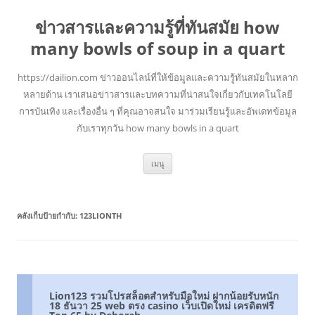
ข่าวสารและความรู้ที่ทันสมัย how
many bowls of soup in a quart
https://dailion.com ข่าวออนไลน์ที่ให้ข้อมูลและความรู้ทันสมัยในหลาก
หลายด้าน เราเสนอข่าวสารและบทความที่น่าสนใจเกี่ยวกับเทคโนโลยี
การบันเทิง และเรื่องอื่น ๆ ที่คุณอาจสนใจ มาร่วมเรียนรู้และอัพเดทข้อมูล
กับเราทุกวัน how many bowls in a quart
ข้าม
เมนู
ไป
ยัง
เนื้อหา
คลังเก็บป้ายกำกับ:
123LIONTH
Lion123 รวมโปรสล็อตสำหรับมือใหม่ ฝากน้อยรับหนัก
18 ธันวา 25 web ตรง casino เว็บเปิดใหม่ เครดิตฟรี