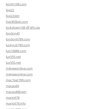
lionth168.com
live22
live22slot
lnw365bet.com
lockdown168 เข้าสู่ระบบ
london45
london6789.com
luckycat789.com
luis16888.com
lux555.net
lux555.net
m4newonline.com
m4newonline.com
mac1bet789.com
macau69
macau888.win
mario678
mario678.info