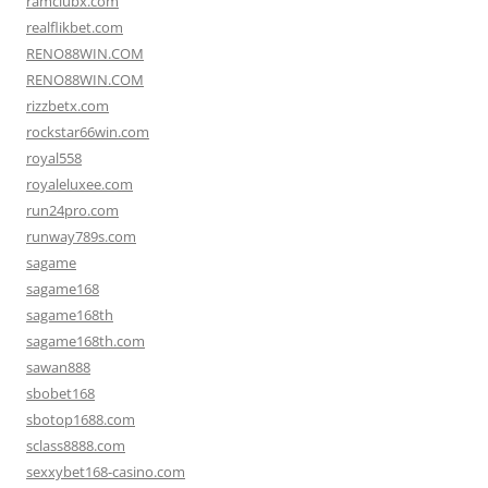
ramclubx.com
realflikbet.com
RENO88WIN.COM
RENO88WIN.COM
rizzbetx.com
rockstar66win.com
royal558
royaleluxee.com
run24pro.com
runway789s.com
sagame
sagame168
sagame168th
sagame168th.com
sawan888
sbobet168
sbotop1688.com
sclass8888.com
sexxybet168-casino.com