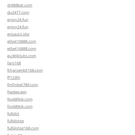
dr888bet.com
du2477.com
enjoy24.fun
enjoy24.fun
erisauto.site
etbet16888.com
etbet16888.com
eu369clubs.com
faro168
fcharoenkit168.com
ff123th
finfinbet789.com
fiwdee.win
fox689ok.com
fox689ok.com
fullslot
fullslotpg
fullslotpg168.com