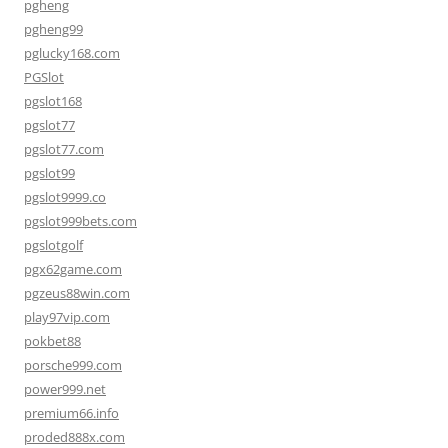
pgheng
pgheng99
pglucky168.com
PGSlot
pgslot168
pgslot77
pgslot77.com
pgslot99
pgslot9999.co
pgslot999bets.com
pgslotgolf
pgx62game.com
pgzeus88win.com
play97vip.com
pokbet88
porsche999.com
power999.net
premium66.info
proded888x.com