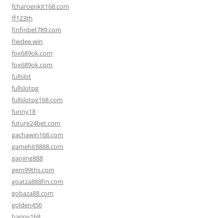
fcharoenkit168.com
ff123th
finfinbet789.com
fiwdee.win
fox689ok.com
fox689ok.com
fullslot
fullslotpg
fullslotpg168.com
funny18
future24bet.com
gachawin168.com
gamehit8888.com
gaojing888
gem99ths.com
goatza888fin.com
gobaza88.com
golden456
happy168