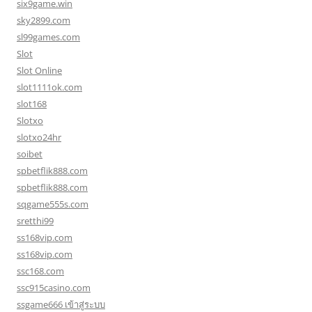
six9game.win
sky2899.com
sl99games.com
Slot
Slot Online
slot1111ok.com
slot168
Slotxo
slotxo24hr
soibet
spbetflik888.com
spbetflik888.com
sqgame555s.com
sretthi99
ss168vip.com
ss168vip.com
ssc168.com
ssc915casino.com
ssgame666 เข้าสู่ระบบ