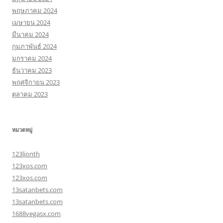
พฤษภาคม 2024
เมษายน 2024
มีนาคม 2024
กุมภาพันธ์ 2024
มกราคม 2024
ธันวาคม 2023
พฤศจิกายน 2023
ตุลาคม 2023
หมวดหมู่
123lionth
123xos.com
123xos.com
13satanbets.com
13satanbets.com
1688vegasx.com