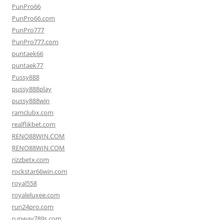
PunPro66
PunPro66.com
PunPro777
PunPro777.com
puntaek66
puntaek77
Pussy888
pussy888play
pussy888win
ramclubx.com
realflikbet.com
RENO88WIN.COM
RENO88WIN.COM
rizzbetx.com
rockstar66win.com
royal558
royaleluxee.com
run24pro.com
runway789s.com