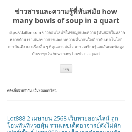
ข่าวสารและความรู้ที่ทันสมัย how
many bowls of soup in a quart
https://dailion.com ข่าวออนไลน์ที่ให้ข้อมูลและความรู้ทันสมัยในหลาก
หลายด้าน เราเสนอข่าวสารและบทความที่น่าสนใจเกี่ยวกับเทคโนโลยี
การบันเทิง และเรื่องอื่น ๆ ที่คุณอาจสนใจ มาร่วมเรียนรู้และอัพเดทข้อมูล
กับเราทุกวัน how many bowls in a quart
ข้าม
เมนู
ไป
ยัง
เนื้อหา
คลังเก็บป้ายกำกับ:
เว็บหวยออนไลน์
Lot888 2 เมษายน 2568 เว็บหวยออนไลน์ ถูก
โอนทันทีหวยหุ้น รวมเลขเด็ดอาจารย์ดังไม่หัก