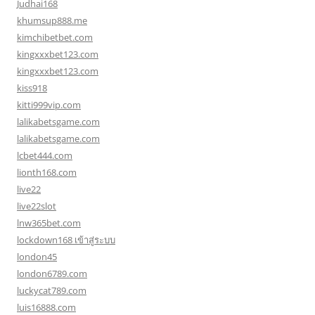
Judhai168
khumsup888.me
kimchibetbet.com
kingxxxbet123.com
kingxxxbet123.com
kiss918
kitti999vip.com
lalikabetsgame.com
lalikabetsgame.com
lcbet444.com
lionth168.com
live22
live22slot
lnw365bet.com
lockdown168 เข้าสู่ระบบ
london45
london6789.com
luckycat789.com
luis16888.com