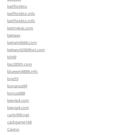
betflixtikto
betflixtikto.info
betflixtikto.info
betm4vip.com
betway
betwin6666.com
betworld369hot.com
bh99
bio285th.com
bluewin8888.info
bng55
bonanza99
bonus888
bwvip4.com
bwvip4.com
carlo999.net
cashgame168
Casino