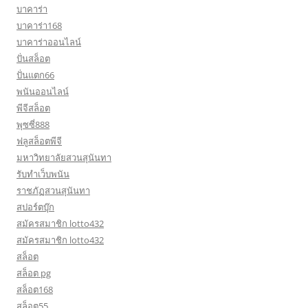
บาคาร่า
บาคาร่า168
บาคาร่าออนไลน์
ปั่นสล็อต
ปั่นแตก66
พนันออนไลน์
พีจีสล็อต
พุซซี่888
ฟลูสล็อตพีจี
มหาวิทยาลัยสวนสุนันทา
รับทำเว็บพนัน
ราชภัฏสวนสุนันทา
สปอร์ตบุ๊ก
สมัครสมาชิก lotto432
สมัครสมาชิก lotto432
สล็อต
สล็อต pg
สล็อต168
สล็อต55