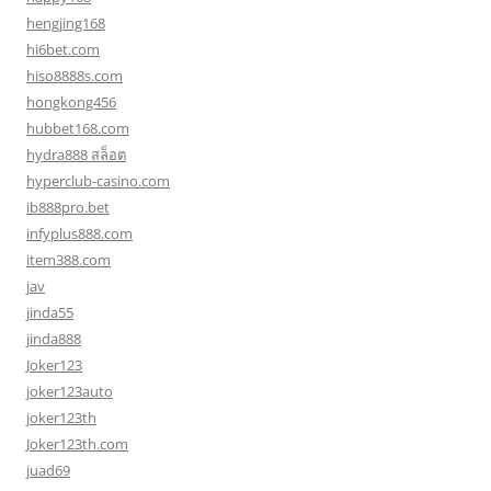
hengjing168
hi6bet.com
hiso8888s.com
hongkong456
hubbet168.com
hydra888 สล็อต
hyperclub-casino.com
ib888pro.bet
infyplus888.com
item388.com
jav
jinda55
jinda888
Joker123
joker123auto
joker123th
Joker123th.com
juad69