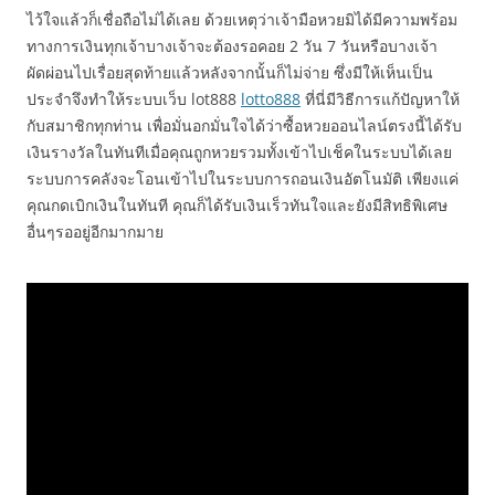
ไว้ใจแล้วก็เชื่อถือไม่ได้เลย ด้วยเหตุว่าเจ้ามือหวยมิได้มีความพร้อม
ทางการเงินทุกเจ้าบางเจ้าจะต้องรอคอย 2 วัน 7 วันหรือบางเจ้า
ผัดผ่อนไปเรื่อยสุดท้ายแล้วหลังจากนั้นก็ไม่จ่าย ซึ่งมีให้เห็นเป็น
ประจำจึงทำให้ระบบเว็บ lot888
lotto888
ที่นี่มีวิธีการแก้ปัญหาให้
กับสมาชิกทุกท่าน เพื่อมั่นอกมั่นใจได้ว่าซื้อหวยออนไลน์ตรงนี้ได้รับ
เงินรางวัลในทันทีเมื่อคุณถูกหวยรวมทั้งเข้าไปเช็คในระบบได้เลย
ระบบการคลังจะโอนเข้าไปในระบบการถอนเงินอัตโนมัติ เพียงแค่
คุณกดเบิกเงินในทันที คุณก็ได้รับเงินเร็วทันใจและยังมีสิทธิพิเศษ
อื่นๆรออยู่อีกมากมาย