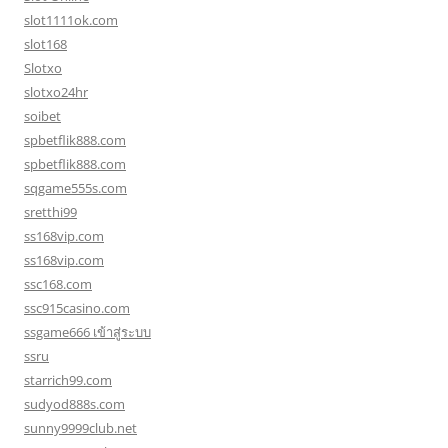
slot1111ok.com
slot168
Slotxo
slotxo24hr
soibet
spbetflik888.com
spbetflik888.com
sqgame555s.com
sretthi99
ss168vip.com
ss168vip.com
ssc168.com
ssc915casino.com
ssgame666 เข้าสู่ระบบ
ssru
starrich99.com
sudyod888s.com
sunny9999club.net