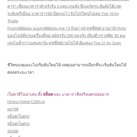
คาร่า เซียนบาคาร่าตัวจริงรับ 3 แสน เกมดัง ฟีเจอร์ครบ สัมผัสโต๊ะสด
ระดับพรีเมียม บาคาร่า168 เปิดเกมไว รับโปรใหญ่ไปเลย Top 16 by
Thalia
Pussy888play pussy888play.me 13 กันยา 69 พุซซี่888 อาณาจักรเกม
ออนไลน์ที่ครบเครื่องที่สุด สมัครรับ 500 สมจริง เสียงดี กราฟฟิค 3D คน
เล่นไม่ต่ำกว่าแสนทุกวัน พุซซี่888 รอไม่ได้ ต้องลอง Top 21 by Sven
ชีวิตของคุณจะไม่เริ่มต้นใหม่ได้ แต่คุณสามารถเลือกที่จะเริ่มต้นใหม่ได้
ตลอดระยะเวลา
เว็บคาสิโนน่าเล่น ทั้ง
สล็อต
และ
บาคาร่า
ตึงจริงแตกบ่อยมาก
https://joker123th.in
pg168
สล็อตเว็บตรง
สล็อตเว็บตรง
slot66