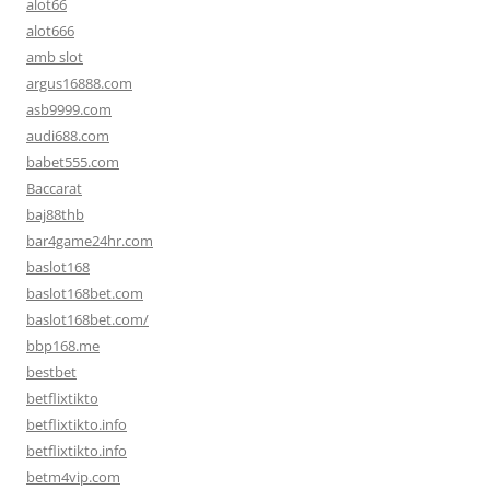
alot66
alot666
amb slot
argus16888.com
asb9999.com
audi688.com
babet555.com
Baccarat
baj88thb
bar4game24hr.com
baslot168
baslot168bet.com
baslot168bet.com/
bbp168.me
bestbet
betflixtikto
betflixtikto.info
betflixtikto.info
betm4vip.com