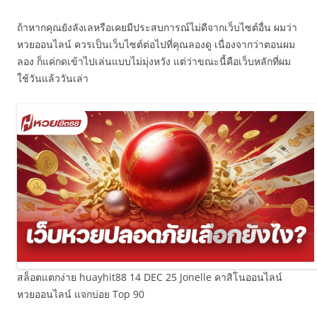
ถ้าหากคุณยังลังเลหรือเคยมีประสบการณ์ไม่ดีจากเว็บไซต์อื่น ผมว่า
หวยออนไลน์ ควรเป็นเว็บไซต์ต่อไปที่คุณลองดู เนื่องจากว่าตอนผม
ลอง ก็แค่กดเข้าไปเล่นแบบไม่มุ่งหวัง แต่ว่าขณะนี้คือเว็บหลักที่ผม
ใช้วันแล้ววันเล่า
สล็อตแตกง่าย huayhit88 14 DEC 25 Jonelle คาสิโนออนไลน์
หวยออนไลน์ แจกบ่อย Top 90