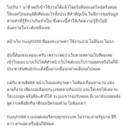
ไม่เกิน 1 นาที ผมก็เข้าใช้งานได้แล้วโดยไม่ต้องแอดไลน์หรือคอย
ให้แอดไม่นอนุมัติเตียนอะไรทั้งปวง ที่สำคัญเป็น ไม่มีการขอข้อมูล
ส่วนตัวที่รู้สึกว่าเกินจำเป็น ซึ่งตรงนี้ทำให้เกิดความรู้สึกไม่มี
อันตรายในระดับหนึ่งเลย
หน้าเว็บ huayhit88 ที่มองสะอาดตา ใช้งานง่าย ไม่มึนงง ไม่รก
อันนี้ต้องชมเลยนะครับ เพราะเหตุว่าเว็บหวยหลายเว็บที่ผมเคย
เข้าไปมอง บางเว็บไซต์ทำหน้าเว็บไซต์แบบโบราณสุดๆหรือไม่ก็มี
ประชาสัมพันธ์กระเด้งขึ้นมาเกลื่อนกลาดเต็มจอไปหมด
แต่กับ หวยฮิต88 หน้าเว็บมองสบายตา ไม่ต้องเลื่อนหานาน แทง
หวยก็ง่าย เพียงแค่เลือกประเภทสลากกินแบ่ง และใส่เลขได้เลย จะ
ใส่แบบชุด หรือทีละตัวก็ได้ ระบบเขารองรับหมด มีเวลานับถอยหลัง
พูดว่าเหลืออีกกี่นาทีก่อนปิดรอบด้วย ไม่ต้องเดา
huayhit88 รวมลอตเตอรี่ครบทุกประเภท ไม่ว่าจะสายรัฐบาล ยี่กี
ลาว ฮานอย หรือหุ้นก็มีหมด