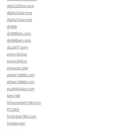
dgb222hot.com
digital learning
digital learning
dr888
dr888bet.com
dr888bet.com
du2477.com
enjoy24.fun
enjoy24.fun
erisauto.site
etbet16888.com
etbet16888.com
eu369clubs.com
faro168
fcharoenkit168.com
ff123th
finfinbet789.com
fiwdee.win