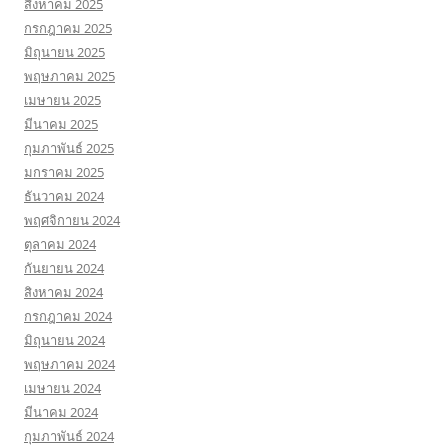
สิงหาคม 2025
กรกฎาคม 2025
มิถุนายน 2025
พฤษภาคม 2025
เมษายน 2025
มีนาคม 2025
กุมภาพันธ์ 2025
มกราคม 2025
ธันวาคม 2024
พฤศจิกายน 2024
ตุลาคม 2024
กันยายน 2024
สิงหาคม 2024
กรกฎาคม 2024
มิถุนายน 2024
พฤษภาคม 2024
เมษายน 2024
มีนาคม 2024
กุมภาพันธ์ 2024