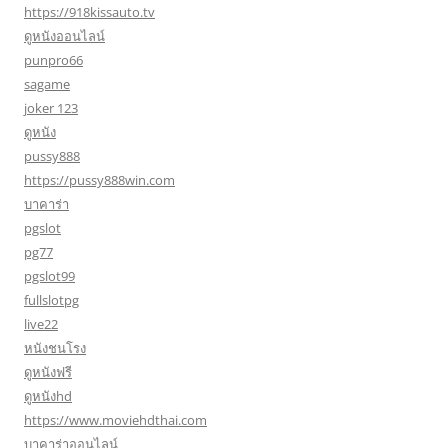
https://918kissauto.tv
ดูหนังออนไลน์
punpro66
sagame
joker 123
ดูหนัง
pussy888
https://pussy888win.com
บาคาร่า
pgslot
pg77
pgslot99
fullslotpg
live22
หนังชนโรง
ดูหนังฟรี
ดูหนังhd
https://www.moviehdthai.com
บาคาร่าออนไลน์