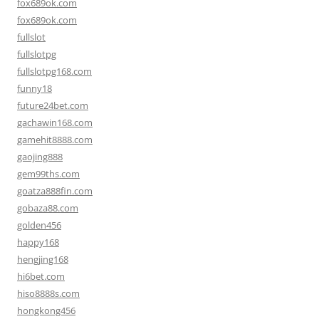
fox689ok.com
fox689ok.com
fullslot
fullslotpg
fullslotpg168.com
funny18
future24bet.com
gachawin168.com
gamehit8888.com
gaojing888
gem99ths.com
goatza888fin.com
gobaza88.com
golden456
happy168
hengjing168
hi6bet.com
hiso8888s.com
hongkong456