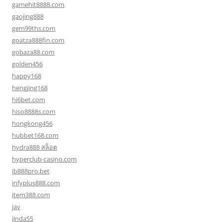
gamehit8888.com
gaojing888
gem99ths.com
goatza888fin.com
gobaza88.com
golden456
happy168
hengjing168
hi6bet.com
hiso8888s.com
hongkong456
hubbet168.com
hydra888 สล็อต
hyperclub-casino.com
ib888pro.bet
infyplus888.com
item388.com
jav
jinda55