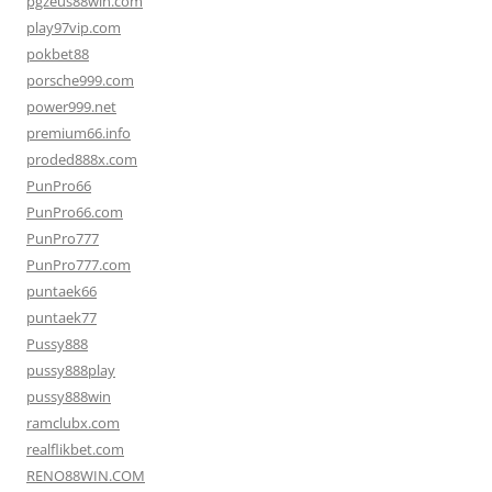
pgzeus88win.com
play97vip.com
pokbet88
porsche999.com
power999.net
premium66.info
proded888x.com
PunPro66
PunPro66.com
PunPro777
PunPro777.com
puntaek66
puntaek77
Pussy888
pussy888play
pussy888win
ramclubx.com
realflikbet.com
RENO88WIN.COM