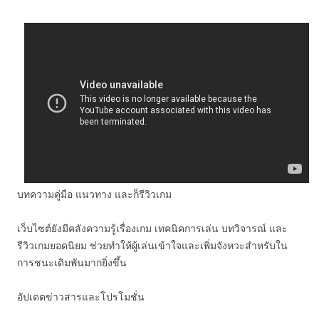
บทความคู่มือ แนวทาง และก็รีวิวเกม
เว็บไซต์ยังมีคลังความรู้เรื่องเกม เทคนิคการเล่น บทวิจารณ์ และ
รีวิวเกมยอดนิยม ช่วยทำให้ผู้เล่นเข้าใจและเพิ่มจังหวะสำหรับใน
การชนะเดิมพันมากยิ่งขึ้น
อัปเดตข่าวสารและโปรโมชั่น