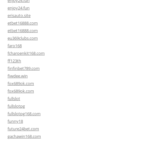
enjoy24.fun
enjoy24.fun
erisauto.site
etbet16888.com
etbet16888.com
eu369clubs.com
faro168
fcharoenkit168.com
ff123th
finfinbet789.com
fiwdee.win
fox689ok.com
fox689ok.com
fullslot
fullslotpg
fullslotpg168.com
funny18
future24bet.com
gachawin168.com