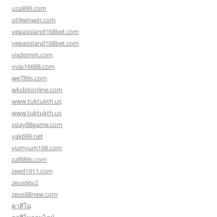
usa899.com
ut9winwin.com
vegasisland168bet.com
vegasisland168bet.com
visdomm.com
vvip16688.com
we789s.com
wkslotonline.com
www.tuktukth.us
www.tuktukth.us
xpay88game.com
yak699.net
yumyum168.com
zaf888s.com
zeed1911.com
zeus66v2
zeus88new.com
คาสิโน