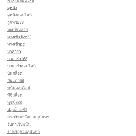
คาสิโนออนไลน์
ดูหนัง
ดูหนังออนไลน์
ถูกหวย88
ทะเบียนสวย
ทางเข้า live22
ทางเข้าpg
บาคาร่า
บาคาร่า168
บาคาร่าออนไลน์
ปั่นสล็อต
ปั่นแตก66
พนันออนไลน์
พีจีสล็อต
พุซซี่888
ฟลูสล็อตพีจี
มหาวิทยาลัยสวนสุนันทา
รับทำเว็บพนัน
ราชภัฏสวนสุนันทา