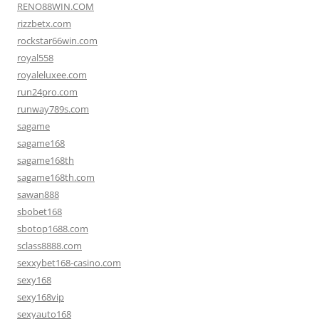
RENO88WIN.COM
rizzbetx.com
rockstar66win.com
royal558
royaleluxee.com
run24pro.com
runway789s.com
sagame
sagame168
sagame168th
sagame168th.com
sawan888
sbobet168
sbotop1688.com
sclass8888.com
sexxybet168-casino.com
sexy168
sexy168vip
sexyauto168