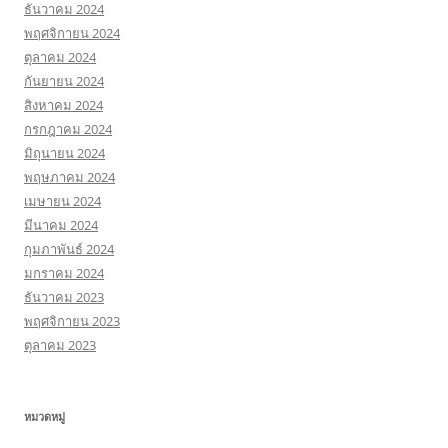
ธันวาคม 2024
พฤศจิกายน 2024
ตุลาคม 2024
กันยายน 2024
สิงหาคม 2024
กรกฎาคม 2024
มิถุนายน 2024
พฤษภาคม 2024
เมษายน 2024
มีนาคม 2024
กุมภาพันธ์ 2024
มกราคม 2024
ธันวาคม 2023
พฤศจิกายน 2023
ตุลาคม 2023
หมวดหมู่