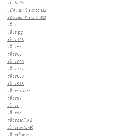
สปอร์ตบุ๊ก
สมัครสมาชิก lotto432
สมัครสมาชิก lotto432
สล็อต
สล็อต pg
สล็อต168
สล็อต55
สล็อต66
สล็อต666
สล็อต777
สล็อต888
สล็อต918
สล็อต918kiss
สล็อต99
สล็อตpg
สล็อตxo
สล็อตออนไลน์
สล็อตเครดิตฟรี
สล็อตเว็บตรง