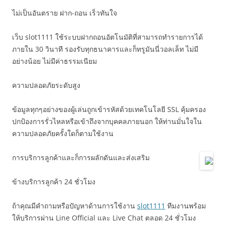
ไม่เป็นอันตราย ฝาก-ถอน เร็วทันใจ
เว็บ slot1111 ใช้ระบบฝากถอนอัตโนมัติที่สามารถทำรายการได้
ภายใน 30 วินาที รองรับทุกธนาคารและก็ทรูมันนี่วอลเล็ท ไม่มี
อย่างน้อย ไม่มีค่าธรรมเนียม
ความปลอดภัยระดับสูง
ข้อมูลทุกๆอย่างของผู้เล่นถูกเข้ารหัสด้วยเทคโนโลยี SSL คุ้มครอง
ปกป้องการรั่วไหลหรือเข้าถึงจากบุคคลภายนอก ให้ท่านมั่นใจใน
ความปลอดภัยครั้งใดก็ตามใช้งาน
การบริการลูกค้าและก็การผลักดันและส่งเสริม
ข้างบริการลูกค้า 24 ชั่วโมง
ถ้าคุณมีคำถามหรือปัญหาด้านการใช้งาน
slot1111
ทีมงานพร้อม
ให้บริการผ่าน Line Official และ Live Chat ตลอด 24 ชั่วโมง