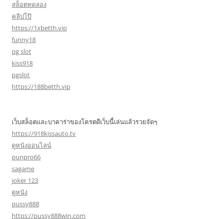
สล็อตทดลอง
คลิปโป๊
https://1xbetth.vip
funny18
pg slot
kiss918
pgslot
https://188betth.vip
เว็บสล็อตและบาคาร่าของโครตดีเว็บนี้เล่นแล้วรวยจัดๆ
https://918kissauto.tv
ดูหนังออนไลน์
punpro66
sagame
joker 123
ดูหนัง
pussy888
https://pussy888win.com