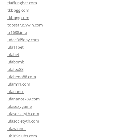
tia8kingbet.com
tkbpgg.com
tkbpgg.com
topstar359win.com
tr1688.info
udee365day.com
ufa11bet
ufabet
ufabomb
ufafox88
ufaheno88.com
ufam11.com
ufanance
ufanance789.com
ufasexygame
ufasocietyth.com
ufasocietyth.com
ufawinner
uk369clubs.com