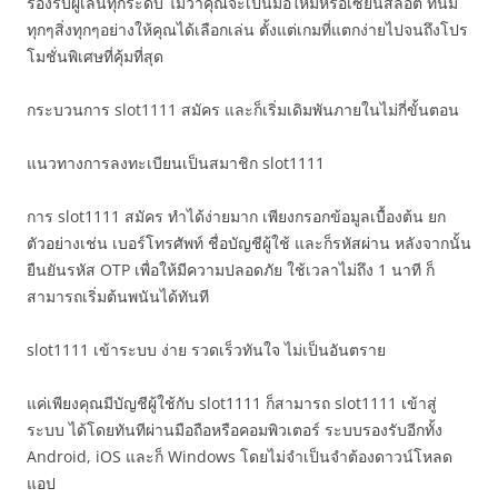
รองรับผู้เล่นทุกระดับ ไม่ว่าคุณจะเป็นมือใหม่หรือเซียนสล็อต ที่นี่มี
ทุกๆสิ่งทุกๆอย่างให้คุณได้เลือกเล่น ตั้งแต่เกมที่แตกง่ายไปจนถึงโปร
โมชั่นพิเศษที่คุ้มที่สุด
กระบวนการ slot1111 สมัคร และก็เริ่มเดิมพันภายในไม่กี่ขั้นตอน
แนวทางการลงทะเบียนเป็นสมาชิก slot1111
การ slot1111 สมัคร ทำได้ง่ายมาก เพียงกรอกข้อมูลเบื้องต้น ยก
ตัวอย่างเช่น เบอร์โทรศัพท์ ชื่อบัญชีผู้ใช้ และก็รหัสผ่าน หลังจากนั้น
ยืนยันรหัส OTP เพื่อให้มีความปลอดภัย ใช้เวลาไม่ถึง 1 นาที ก็
สามารถเริ่มต้นพนันได้ทันที
slot1111 เข้าระบบ ง่าย รวดเร็วทันใจ ไม่เป็นอันตราย
แค่เพียงคุณมีบัญชีผู้ใช้กับ slot1111 ก็สามารถ slot1111 เข้าสู่
ระบบ ได้โดยทันทีผ่านมือถือหรือคอมพิวเตอร์ ระบบรองรับอีกทั้ง
Android, iOS และก็ Windows โดยไม่จำเป็นจำต้องดาวน์โหลด
แอป