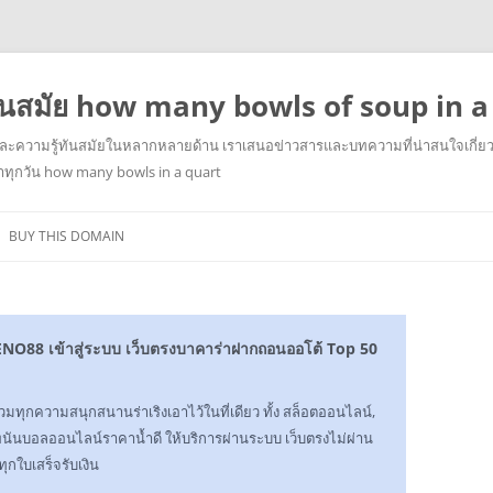
ทันสมัย how many bowls of soup in a
ลและความรู้ทันสมัยในหลากหลายด้าน เราเสนอข่าวสารและบทความที่น่าสนใจเกี่ยวกับเ
าทุกวัน how many bowls in a quart
ข้าม
ไป
BUY THIS DOMAIN
ยัง
เนื้อหา
O88 เข้าสู่ระบบ เว็บตรงบาคาร่าฝากถอนออโต้ Top 50
มทุกความสนุกสนานร่าเริงเอาไว้ในที่เดียว ทั้ง สล็อตออนไลน์,
พนันบอลออนไลน์ราคาน้ำดี ให้บริการผ่านระบบ เว็บตรงไม่ผ่าน
ทุกใบเสร็จรับเงิน