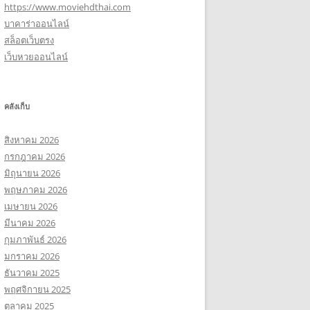
https://www.moviehdthai.com
บาคาร่าออนไลน์
สล็อตเว็บตรง
เว็บหวยออนไลน์
คลังเก็บ
สิงหาคม 2026
กรกฎาคม 2026
มิถุนายน 2026
พฤษภาคม 2026
เมษายน 2026
มีนาคม 2026
กุมภาพันธ์ 2026
มกราคม 2026
ธันวาคม 2025
พฤศจิกายน 2025
ตุลาคม 2025