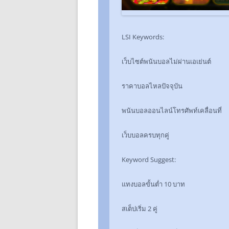
LSI Keywords:
เว็บไซต์พนันบอลไม่ผ่านเอเย่นต์
ราคาบอลไหลปัจจุบัน
พนันบอลออนไลน์โทรศัพท์เคลื่อนที่
เว็บบอลครบทุกคู่
Keyword Suggest:
แทงบอลขั้นต่ำ 10 บาท
สเต็ปเริ่ม 2 คู่