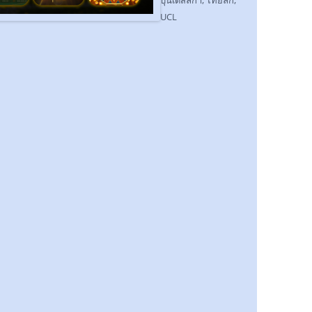
บุนเดสลีกา, ไทยลีก,
UCL