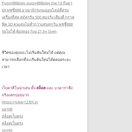
Pussy888play pussy888play.me 13 กันยา
69 พุซซี่888 อาณาจักรเกมออนไลน์ที่ครบ
เครื่องที่สุด สมัครรับ 500 สมจริง เสียงดี กราฟ
ฟิค 3D คนเล่นไม่ต่ำกว่าแสนทุกวัน พุซซี่888
รอไม่ได้ ต้องลอง Top 21 by Sven
ชีวิตของคุณจะไม่เริ่มต้นใหม่ได้ แต่คุณ
สามารถเลือกที่จะเริ่มต้นใหม่ได้ตลอดระยะ
เวลา
เว็บคาสิโนน่าเล่น ทั้ง
สล็อต
และ
บาคาร่า
ตึง
จริงแตกบ่อยมาก
https://joker123th.in
pg168
สล็อตเว็บตรง
สล็อตเว็บตรง
slot66