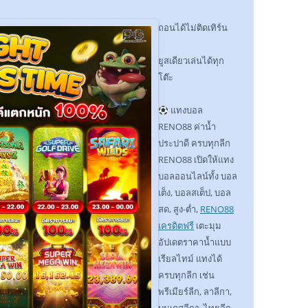
ถอนได้ไม่ติดเทิร์น
ยูสเดียวเล่นได้ทุก
โต๊ะ
แทงบอล
RENO88 ค่าน้ำ
ประปาดี ครบทุกลีก
RENO88 เปิดให้แทง
บอลออนไลน์ทั้ง บอล
เต็ง, บอลสเต็ป, บอล
สด, สูง-ต่ำ,
RENO88
เครดิตฟรี
เตะมุม
อัปเดตราคาน้ำแบบ
เรียลไทม์ แทงได้
ครบทุกลีก เช่น
พรีเมียร์ลีก, ลาลีกา,