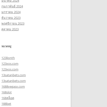
มีนาคม 2024
กุมภาพันธ์ 2024
มกราคม 2024
ธันวาคม 2023
พฤศจิกายน 2023
ตุลาคม 2023
หมวดหมู่
123lionth
123xos.com
123xos.com
13satanbets.com
13satanbets.com
1688vegasx.com
168slot
168สล็อต
188bet