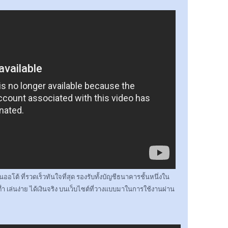
โต้ ที่รวดเร็วทันใจที่สุด รองรับทั้งบัญชีธนาคารชั้นหนึ่งใน
ำ เล่นง่าย ได้เงินจริง บนเว็บไซต์ที่วางแบบมาในการใช้งานผ่าน