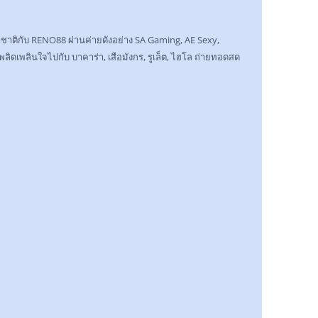
าติกับ RENO88 ผ่านค่ายดังอย่าง SA Gaming, AE Sexy,
ิดเพลินใจไปกับ บาคาร่า, เสือมังกร, รูเล็ต, ไฮโล ถ่ายทอดสด