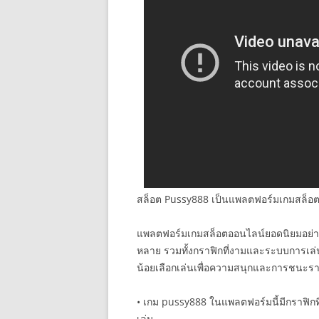
สล็อต Pussy888 เป็นแพลตฟอร์มเกมสล็อตออ
แพลตฟอร์มเกมสล็อตออนไลน์ยอดนิยมอย่างส
หลาย รวมทั้งกราฟิกที่งามและระบบการเล่นที
น้อยเลือกเล่นเพื่อความสนุกและการชนะรา
• เกม pussy888 ในแพลตฟอร์มนี้มีกราฟิกที่ท
เล่น