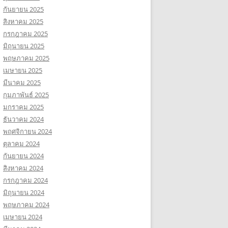
กันยายน 2025
สิงหาคม 2025
กรกฎาคม 2025
มิถุนายน 2025
พฤษภาคม 2025
เมษายน 2025
มีนาคม 2025
กุมภาพันธ์ 2025
มกราคม 2025
ธันวาคม 2024
พฤศจิกายน 2024
ตุลาคม 2024
กันยายน 2024
สิงหาคม 2024
กรกฎาคม 2024
มิถุนายน 2024
พฤษภาคม 2024
เมษายน 2024