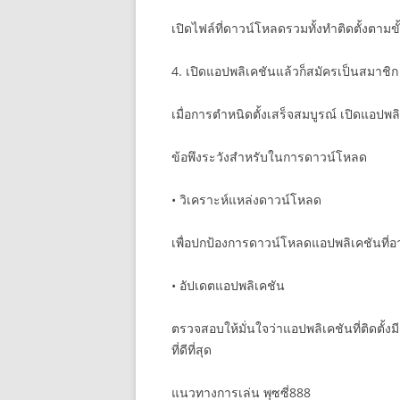
เปิดไฟล์ที่ดาวน์โหลดรวมทั้งทำติดตั้งตาม
4. เปิดแอปพลิเคชันแล้วก็สมัครเป็นสมาชิก
เมื่อการตำหนิดตั้งเสร็จสมบูรณ์ เปิดแอปพ
ข้อพึงระวังสำหรับในการดาวน์โหลด
• วิเคราะห์แหล่งดาวน์โหลด
เพื่อปกป้องการดาวน์โหลดแอปพลิเคชันที่อ
• อัปเดตแอปพลิเคชัน
ตรวจสอบให้มั่นใจว่าแอปพลิเคชันที่ติดตั้ง
ที่ดีที่สุด
แนวทางการเล่น พุซซี่888