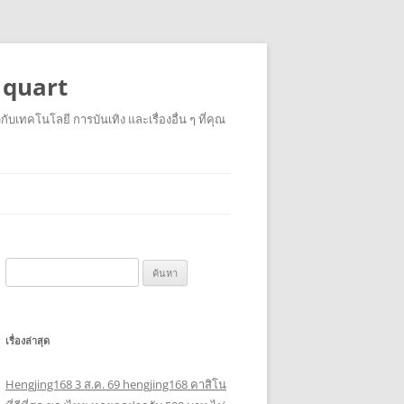
 quart
ทคโนโลยี การบันเทิง และเรื่องอื่น ๆ ที่คุณ
ค้นหา
สำหรับ:
เรื่องล่าสุด
Hengjing168 3 ส.ค. 69 hengjing168 คาสิโน