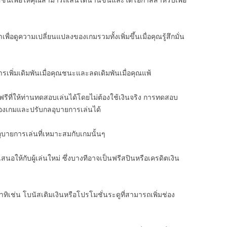
เพื่อดูความเปลี่ยนแปลงของเกมรวมทั้งเพิ่มขึ้นเมื่อคุณรู้สึกมั่น
ารเพิ่มเดิมพันเมื่อคุณชนะและลดเดิมพันเมื่อคุณแพ้
ีที่ให้ท่านทดสอบเล่นได้โดยไม่ต้องใช้เงินจริง การทดสอบ
ของเกมและปรับกลอุบายการเล่นได้
ุบายการเล่นที่เหมาะสมกับเกมนั้นๆ
อให้กับผู้เล่นใหม่ ซึ่งบางทีอาจเป็นฟรีสปินหรือเครดิตเงิน
าทิเช่น โบนัสเติมเงินหรือโปรโมชั่นระดูที่สามารถเพิ่มช่อง