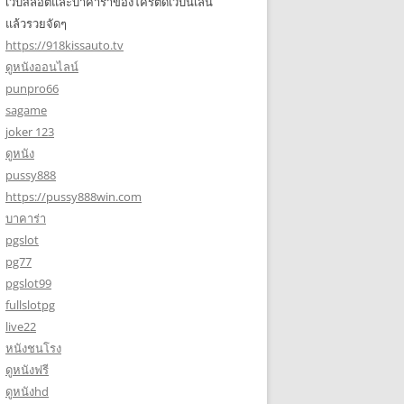
เว็บสล็อตและบาคาร่าของโครตดีเว็บนี้เล่น
แล้วรวยจัดๆ
https://918kissauto.tv
ดูหนังออนไลน์
punpro66
sagame
joker 123
ดูหนัง
pussy888
https://pussy888win.com
บาคาร่า
pgslot
pg77
pgslot99
fullslotpg
live22
หนังชนโรง
ดูหนังฟรี
ดูหนังhd