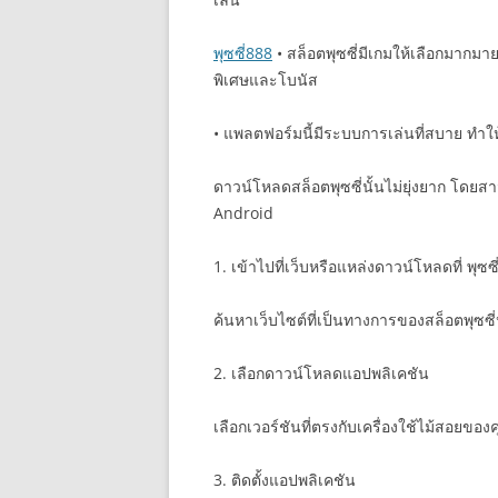
พุซซี่888
• สล็อตพุซซี่มีเกมให้เลือกมากมาย
พิเศษและโบนัส
• แพลตฟอร์มนี้มีระบบการเล่นที่สบาย ทำให้
ดาวน์โหลดสล็อตพุซซี่นั้นไม่ยุ่งยาก โดยสา
Android
1. เข้าไปที่เว็บหรือแหล่งดาวน์โหลดที่ พุซซ
ค้นหาเว็บไซต์ที่เป็นทางการของสล็อตพุซซี
2. เลือกดาวน์โหลดแอปพลิเคชัน
เลือกเวอร์ชันที่ตรงกับเครื่องใช้ไม้สอยขอ
3. ติดตั้งแอปพลิเคชัน