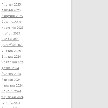
กันยายน 2025
สิงหาคม 2025
กรกฎาคม 2025
มิถุนายน 2025
พฤษภาคม 2025
เมษายน 2025
มีนาคม 2025
กุมภาพันธ์ 2025
มกราคม 2025
ธันวาคม 2024
พฤศจิกายน 2024
ตุลาคม 2024
กันยายน 2024
สิงหาคม 2024
กรกฎาคม 2024
มิถุนายน 2024
พฤษภาคม 2024
เมษายน 2024