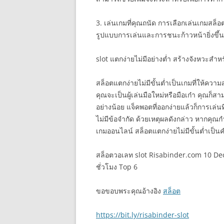
3. เล่นเกมที่คุณถนัด การเลือกเล่นเกมสล็
รูปแบบการเล่นและการชนะก้าวหน้ายิ่งขึ้น
slot แตกง่ายไม่มีอย่างต่ำ สร้างจังหวะสำห
สล็อตแตกง่ายไม่มีขั้นต่ำเป็นเกมที่ให้คว
คุณจะเป็นผู้เล่นมือใหม่หรือมือเก๋า คุณก็สา
อย่างน้อย แจ็คพอตที่ออกง่ายแล้วก็การเล่น
ไม่มีข้อจำกัด ด้วยเหตุผลดังกล่าว หากค
เกมออนไลน์ สล็อตแตกง่ายไม่มีขั้นต่ำเป็นคำ
สล็อตวอเลท slot Risabinder.com 10 Dec
ชั่วโมง Top 6
ขอขอบพระคุณอ้างอิง
สล็อต
https://bit.ly/risabinder-slot