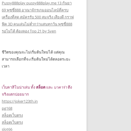
Pussy888play pussy888play.me 13 กันยา
69 พุซซี่888 อาณาจักรเกมออนไลน์ที่ครบ
เครื่องที่สุด สมัครรับ 500 สมจริง เสียงดี กราฟ
ฟิค 3D คนเล่นไม่ต่ำกว่าแสนทุกวัน พุซซี่888
รอไม่ได้ ต้องลอง Top 21 by Sven
ชีวิตของคุณจะไม่เริ่มต้นใหม่ได้ แต่คุณ
สามารถเลือกที่จะเริ่มต้นใหม่ได้ตลอดระยะ
เวลา
เว็บคาสิโนน่าเล่น ทั้ง
สล็อต
และ
บาคาร่า
ตึง
จริงแตกบ่อยมาก
https://joker123th.in
pg168
สล็อตเว็บตรง
สล็อตเว็บตรง
slot66