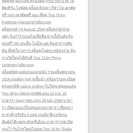
ที่ดีที่สุด ของไทย ทุกยอดฝากรับ 500 บาท ไม่
ติดเทิร์น ไลฟ์สด สล็อต ยิงปลา กีฬา ไพ่ เครดิต
ฟรี แจก เครดิตฟรี เยอะที่สุด Top 16 by
Freeman Hengjing168d.com
สล็อต168 14 August 2569 สล็อต168 สาย
แตก ลุ้นกำไรแบบไม่เสียฟีล ฝากนี้เกินคุ้มรับ
ทุนฟรี 100 เล่นลื่น ไม่มีสะดุด คุ้มค่าการเดิม
พัน ที่สุดในวงการ สล็อตเว็บตรง สมัครง่าย ลุ้น
รางวัลใหญ่ได้ทันที Top 12 by Percy
tangtem168e.com
สล็อต888 websiteแจกหนัก รวมสล็อตน่าเล่น
2026 เกมดังจากค่ายชั้นนำ พร้อมรายละเอียด
ครบทุกมิติ casino online เว็บใหญ่ ทดลองเล่น
Top 36 by Alecia Jin888.asia 22 ก.ย. 26
บาคาร่า Sexy168c.com 28 July 2569 บาคา
ร่า เปิดมุมมองใหม่ของเกมบาคาร่า เซียนบา
คาร่าตัวจริงรับ 3 แสน เกมดัง ฟีเจอร์ครบ
สัมผัสโต๊ะสดระดับพรีเมียม บาคาร่า168 เปิด
เกมไว รับโปรใหญ่ไปเลย Top 16 by Thalia