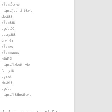
สล็อตเว็บตรง
https://judhai168.vip
slot888
สล็อต888
pgslot99
pussy888
บาคาร่า
สล็อตxo
สล็อตทดลอง
คลิปโป๊
https://1xbetth.vip
funny18
pg slot
kiss918
pgslot
https://188betth.vip