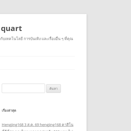
 quart
ทคโนโลยี การบันเทิง และเรื่องอื่น ๆ ที่คุณ
ค้นหา
สำหรับ:
เรื่องล่าสุด
Hengjing168 3 ส.ค. 69 hengjing168 คาสิโน