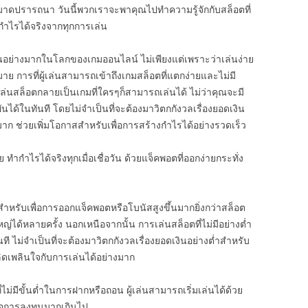
่งมาดปรารถนา วันนี้พวกเราจะพาคุณไปทำความรู้จักกับสล็อตที่
งกำไรได้จริงจากทุกการเล่น
นอย่างมากในโลกของเกมออนไลน์ ไม่เพียงแต่เพราะว่าเล่นง่าย
าย การที่ผู้เล่นสามารถเข้าถึงเกมสล็อตที่แตกง่ายและไม่มี
่นสล็อตกลายเป็นเกมที่ใครๆก็สามารถเล่นได้ ไม่ว่าคุณจะมี
นได้ในทันที โดยไม่จำเป็นที่จะต้องมาวิตกกังวลเรื่องยอดเงิน
มาก ช่วยเพิ่มโอกาสสำหรับเพื่อการสร้างกำไรได้อย่างรวดเร็ว
 ทำกำไรได้จริงทุกเมื่อเชื่อวัน ด้วยแจ็คพอตที่ออกง่ายกระทั่ง
ำหรับเพื่อการออกแจ็คพอตหรือโบนัสสูงขึ้นมากยิ่งกว่าสล็อต
หญ่ได้หลายครั้ง นอกเหนือจากนั้น การเล่นสล็อตที่ไม่มีอย่างต่ำ
นที ไม่จำเป็นที่จะต้องมาวิตกกังวลเรื่องยอดเงินอย่างต่ำสำหรับ
ิดเพลินใจกับการเล่นได้อย่างมาก
่ไม่มีขั้นต่ำในการฝากหรือถอน ผู้เล่นสามารถเริ่มเล่นได้ด้วย
ข้อการลงทุนมากเกินไป