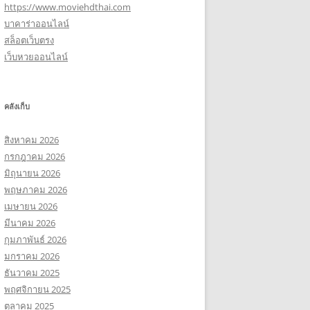
https://www.moviehdthai.com
บาคาร่าออนไลน์
สล็อตเว็บตรง
เว็บหวยออนไลน์
คลังเก็บ
สิงหาคม 2026
กรกฎาคม 2026
มิถุนายน 2026
พฤษภาคม 2026
เมษายน 2026
มีนาคม 2026
กุมภาพันธ์ 2026
มกราคม 2026
ธันวาคม 2025
พฤศจิกายน 2025
ตุลาคม 2025