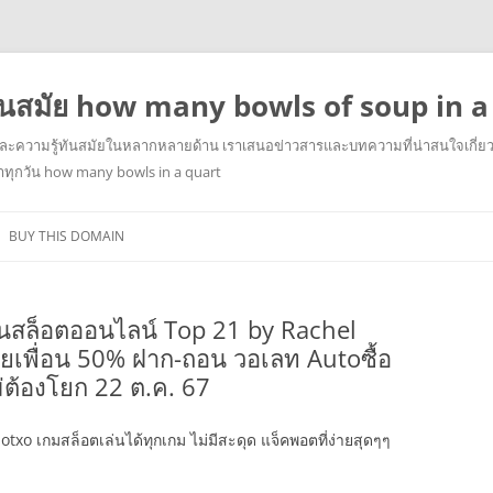
ทันสมัย how many bowls of soup in a
ลและความรู้ทันสมัยในหลากหลายด้าน เราเสนอข่าวสารและบทความที่น่าสนใจเกี่ยวกับเ
าทุกวัน how many bowls in a quart
ข้าม
ไป
BUY THIS DOMAIN
ยัง
เนื้อหา
่นสล็อตออนไลน์ Top 21 by Rachel
ยเพื่อน 50% ฝาก-ถอน วอเลท Autoซื้อ
ม่ต้องโยก 22 ต.ค. 67
lotxo เกมสล็อตเล่นได้ทุกเกม ไม่มีสะดุด แจ็คพอตที่ง่ายสุดๆๆ