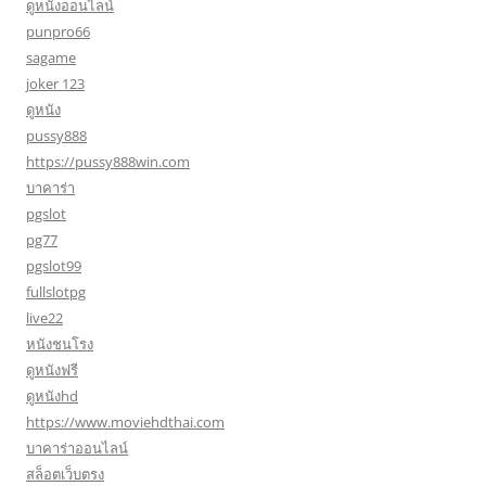
ดูหนังออนไลน์
punpro66
sagame
joker 123
ดูหนัง
pussy888
https://pussy888win.com
บาคาร่า
pgslot
pg77
pgslot99
fullslotpg
live22
หนังชนโรง
ดูหนังฟรี
ดูหนังhd
https://www.moviehdthai.com
บาคาร่าออนไลน์
สล็อตเว็บตรง