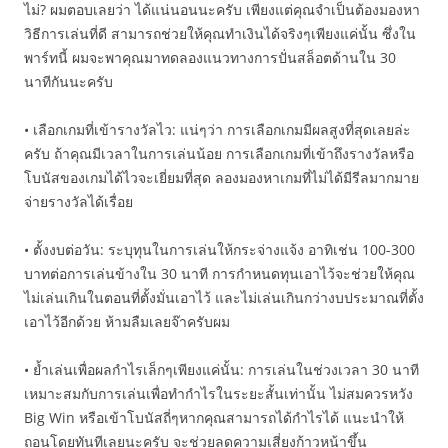
ไม่? ผมตอบเลยว่า ได้แน่นอนนะครับ เพียงแต่คุณจำเป็นต้องมองหา
วิธีการเล่นที่ดี สามารถช่วยให้คุณทำเงินได้จริงๆเพียงแค่นั้น ซึ่งใน
พาร์ทนี้ ผมจะพาคุณมาทดลองแนวทางการปั่นสล็อตด้านใน 30
นาทีกันนะครับ
• เลือกเกมที่เข้ารางวัลไว: แน่ๆว่า การเลือกเกมมีผลสูงที่สุดเลยล่ะ
ครับ ถ้าคุณมีเวลาในการเล่นน้อย การเลือกเกมที่เข้าถึงรางวัลหรือ
โบนัสของเกมได้ไวจะเยี่ยมที่สุด ลองมองหาเกมที่ไม่ได้มีรีลมากมาย
จ่ายรางวัลได้เรื่อย
• ตั้งงบต่อวัน: ระบุทุนในการเล่นให้กระจ่างแจ้ง อาทิเช่น 100-300
บาทต่อการเล่นข้างใน 30 นาที การกำหนดทุนเอาไว้จะช่วยให้คุณ
ไม่เล่นเกินในตอนที่ตั้งมั่นเอาไว้ และไม่เล่นเกินกว่างบประมาณที่ตั้ง
เอาไว้อีกด้วย ห้ามลืมเลยจ๊าครับผม
• ย้ำเล่นเพื่อผลกำไรเล็กๆเพียงแค่นั้น: การเล่นในช่วงเวลา 30 นาที
เหมาะสมกับการเล่นเพื่อทำกำไรในระยะสั้นเท่านั้น ไม่สมควรหวัง
Big Win หรือเข้าโบนัสถี่ๆหากคุณสามารถได้กำไรได้ แนะนำให้
ถอนโดยทันทีเลยนะครับ จะช่วยลดความเสี่ยงก้าวหน้าขึ้น