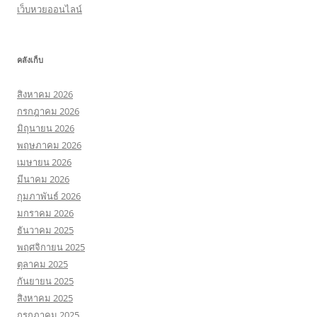
เว็บหวยออนไลน์
คลังเก็บ
สิงหาคม 2026
กรกฎาคม 2026
มิถุนายน 2026
พฤษภาคม 2026
เมษายน 2026
มีนาคม 2026
กุมภาพันธ์ 2026
มกราคม 2026
ธันวาคม 2025
พฤศจิกายน 2025
ตุลาคม 2025
กันยายน 2025
สิงหาคม 2025
กรกฎาคม 2025