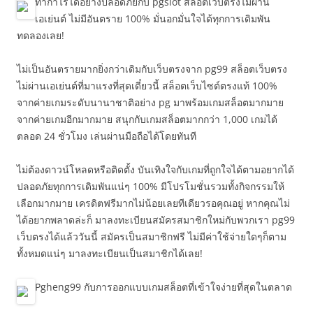
ทำกำไรได้อย่างปลอดภัยกับ pgslot สล็อตเว็บตรงไม่ผ่าน
เอเย่นต์ ไม่มีอันตราย 100% มั่นอกมั่นใจได้ทุกการเดิมพัน
ทดลองเลย!
ไม่เป็นอันตรายมากยิ่งกว่าเดิมกับเว็บตรงจาก pg99 สล็อตเว็บตรง
ไม่ผ่านเอเย่นต์ที่มาแรงที่สุดเดี๋ยวนี้ สล็อตเว็บไซต์ตรงแท้ 100%
จากค่ายเกมระดับนานาชาติอย่าง pg มาพร้อมเกมสล็อตมากมาย
จากค่ายเกมอีกมากมาย สนุกกับเกมสล็อตมากกว่า 1,000 เกมได้
ตลอด 24 ชั่วโมง เล่นผ่านมือถือได้โดยทันที
ไม่ต้องดาวน์โหลดหรือติดตั้ง บันเทิงใจกับเกมที่ถูกใจได้ตามอยากได้
ปลอดภัยทุกการเดิมพันแน่ๆ 100% มีโปรโมชั่นรวมทั้งกิจกรรมให้
เลือกมากมาย เครดิตฟรีมากไม่น้อยเลยทีเดียวรอคุณอยู่ หากคุณไม่
ได้อยากพลาดล่ะก็ มาลงทะเบียนสมัครสมาชิกใหม่กับพวกเรา pg99
เว็บตรงได้แล้ววันนี้ สมัครเป็นสมาชิกฟรี ไม่มีค่าใช้จ่ายใดๆก็ตาม
ทั้งหมดแน่ๆ มาลงทะเบียนเป็นสมาชิกได้เลย!
Pgheng99 กับการออกแบบเกมสล็อตที่เข้าใจง่ายที่สุดในตลาด