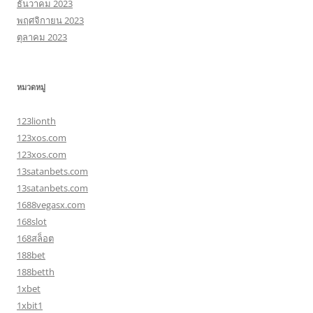
ธันวาคม 2023
พฤศจิกายน 2023
ตุลาคม 2023
หมวดหมู่
123lionth
123xos.com
123xos.com
13satanbets.com
13satanbets.com
1688vegasx.com
168slot
168สล็อต
188bet
188betth
1xbet
1xbit1