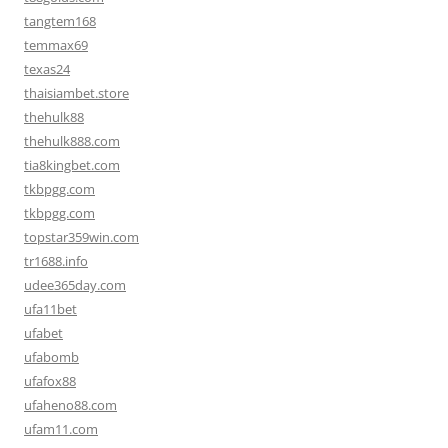
tangtem168
temmax69
texas24
thaisiambet.store
thehulk88
thehulk888.com
tia8kingbet.com
tkbpgg.com
tkbpgg.com
topstar359win.com
tr1688.info
udee365day.com
ufa11bet
ufabet
ufabomb
ufafox88
ufaheno88.com
ufam11.com