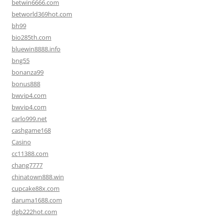
betwin6666.com
betworld369hot.com
bh99
bio285th.com
bluewin8888.info
bng55
bonanza99
bonus888
bwvip4.com
bwvip4.com
carlo999.net
cashgame168
Casino
cc11388.com
chang7777
chinatown888.win
cupcake88x.com
daruma1688.com
dgb222hot.com