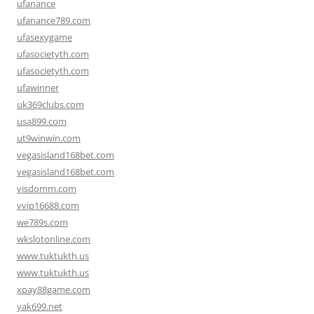
ufanance
ufanance789.com
ufasexygame
ufasocietyth.com
ufasocietyth.com
ufawinner
uk369clubs.com
usa899.com
ut9winwin.com
vegasisland168bet.com
vegasisland168bet.com
visdomm.com
vvip16688.com
we789s.com
wkslotonline.com
www.tuktukth.us
www.tuktukth.us
xpay88game.com
yak699.net