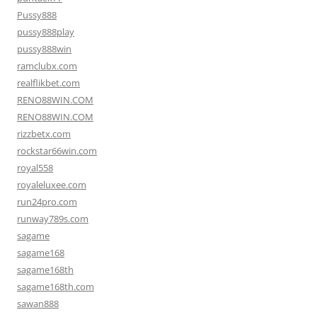
Pussy888
pussy888play
pussy888win
ramclubx.com
realflikbet.com
RENO88WIN.COM
RENO88WIN.COM
rizzbetx.com
rockstar66win.com
royal558
royaleluxee.com
run24pro.com
runway789s.com
sagame
sagame168
sagame168th
sagame168th.com
sawan888