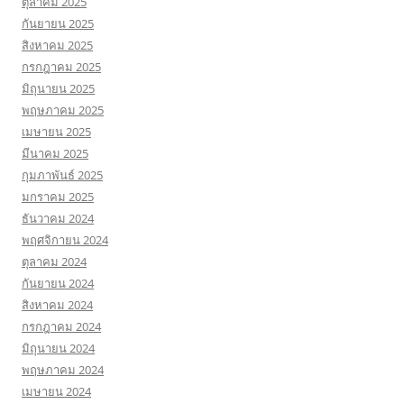
ตุลาคม 2025
กันยายน 2025
สิงหาคม 2025
กรกฎาคม 2025
มิถุนายน 2025
พฤษภาคม 2025
เมษายน 2025
มีนาคม 2025
กุมภาพันธ์ 2025
มกราคม 2025
ธันวาคม 2024
พฤศจิกายน 2024
ตุลาคม 2024
กันยายน 2024
สิงหาคม 2024
กรกฎาคม 2024
มิถุนายน 2024
พฤษภาคม 2024
เมษายน 2024