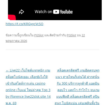
https://t.co/KRGyycVcSO
ข้อความนี้ถูกเขียนใน
PGSlot
และติดป้ายกำกับ
PGSlot
บน
22
พฤษภาคม 2026
เมนู
←
Live22 เว็บไซต์แจกหนัก เกม
สล็อตเครดิตฟรี เกมฮิตครบทุก
นำทาง
สล็อตโบนัสเยอะ เลือกยังไงให้
แนว สายไหนก็เล่นได้ ฝากสนั่น
เรื่อง
เข้ากับสไตล์การเล่น casino
รับ 300 บริการลูกค้าดี แอดมิน
online เว็บแม่ ใหม่ล่าสุด Top 3
ตอบไว แตกไว กำไรไว จบเกม
by Florence live22slot.site 14
แบบฟีลดี สล็อตเครดิตฟรี สปิน
พ.ค. 69
สนุก โบนัสแน่น เล่นเพลินทั้งวัน