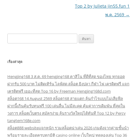
Top 2 by Julieta jin55.fun 1
พ.ค. 2569
→
ค้นหา
สำหรับ:
เรื่องล่าสุด
Hengjing168 3 ส.ค. 69 hengjing168 คาสิโน ที่ดีที่สุด ของไทย ทุกยอด
ฝากรับ 500 บาท ไม่ติดเทิร์น ไลฟ์สด สล็อต ยิงปลา กีฬา ไพ่ เครดิตฟรี แจก
เครดิตฟรี เยอะที่สุด Top 16 by Freeman Hengjing168d.com
สล็อต168 14 August 2569 สล็อต168 สายแตก ลุ้นกำไรแบบไม่เสียฟีล
ฝากนี้เกินคุ้มรับทุนฟรี 100 เล่นลื่น ไม่มีสะดุด คุ้มค่าการเดิมพัน ที่สุดใน
วงการ สล็อตเว็บตรง สมัครง่าย ลุ้นรางวัลใหญ่ได้ทันที Top 12 by Percy
tangtem168e.com
สล็อต888 websiteแจกหนัก รวมสล็อตน่าเล่น 2026 เกมดังจากค่ายชั้นนำ
พร้อมรายละเอียดครบทุกมิติ casino online เว็บใหญ่ ทดลองเล่น Top 36