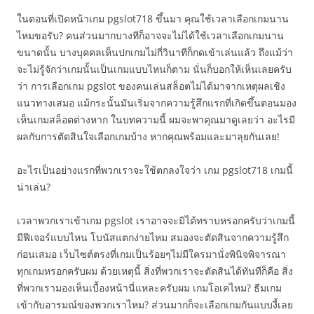
ในตอนที่เปิดหน้าเกม pgslot718 ขึ้นมา คุณใช้เวลาเลือกเกมนาน
ไหมขอรับ? คนส่วนมากบางทีก็อาจจะไม่ได้ใช้เวลาเลือกเกมนาน
ขนาดนั้น บางบุคคลเห็นปกเกมไม่กี่วินาทีก็กดเข้าเล่นแล้ว ถึงแม้ว่า
จะไม่รู้จักว่าเกมนั้นเป็นเกมแบบไหนก็ตาม นั่นก็บอกให้เห็นเลยครับ
ว่า การเลือกเกม pgslot ของคนเล่นสล็อตไม่ได้มาจากเหตุผลเชิง
แนวทางเสมอ แม้กระนั้นมันเริ่มจากความรู้สึกแรกที่เกิดขึ้นตอนมอง
เห็นเกมสล็อตต่างหาก ในบทความนี้ ผมจะพาคุณมาดูเลยว่า อะไรมี
ผลกับการตัดสินใจเลือกเกมบ้าง หากคุณพร้อมและมาลุยกันเลย!
อะไรเป็นอย่างแรกที่พวกเราจะใช้ตกลงใจว่า เกม pgslot718 เกมนี้
น่าเล่น?
เวลาพวกเราเข้าเกม pgslot เราอาจจะมิได้ทราบหรอกครับว่าเกมนี้
มีฟีเจอร์แบบไหน โบนัสแตกง่ายไหม สมองจะตัดสินจากความรู้สึก
ก่อนเสมอ เว็บไซต์ตรงที่เกมเป็นร้อยๆไม่มีใครมานั่งพินิจพิจารณา
ทุกเกมหรอกครับผม ด้วยเหตุนี้ สิ่งที่พวกเราจะตัดสินได้ทันทีก็คือ สิ่ง
ที่พวกเรามองเห็นเบื้องหน้านี่แหละครับผม เกมโอเคไหม? ธีมเกม
เข้ากับอารมณ์ของพวกเราไหม? ส่วนมากก็จะเลือกเกมกันแบบงี้เลย