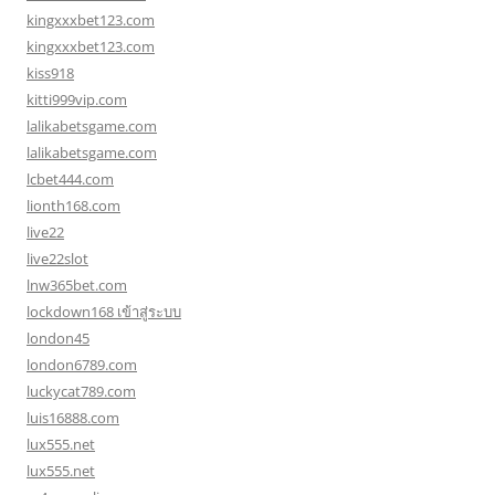
kingxxxbet123.com
kingxxxbet123.com
kiss918
kitti999vip.com
lalikabetsgame.com
lalikabetsgame.com
lcbet444.com
lionth168.com
live22
live22slot
lnw365bet.com
lockdown168 เข้าสู่ระบบ
london45
london6789.com
luckycat789.com
luis16888.com
lux555.net
lux555.net