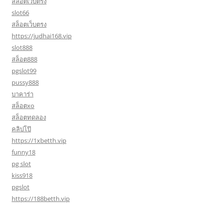
สล็อตเว็บตรง
slot66
สล็อตเว็บตรง
https://judhai168.vip
slot888
สล็อต888
pgslot99
pussy888
บาคาร่า
สล็อตxo
สล็อตทดลอง
คลิปโป๊
https://1xbetth.vip
funny18
pg slot
kiss918
pgslot
https://188betth.vip