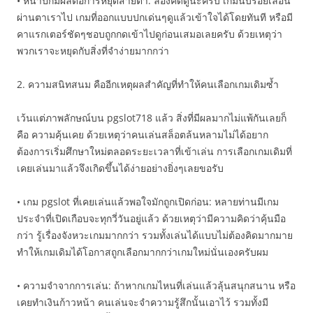
• หน้าปกมีผลต่อการหยุดสายตา: ลองคิดดูนะครับ เกมนับร้อยเลื่อน
ผ่านตาเราไป เกมที่ออกแบบปกเด่นๆดูแล้วเข้าใจได้โดยทันที หรือมี
คาแรกเตอร์ชัดๆชอบถูกกดเข้าไปดูก่อนเสมอเลยครับ ด้วยเหตุว่า
พวกเราจะหยุดกับสิ่งที่จำง่ายมากกว่า
2. ความสนิทสนม คืออีกเหตุผลสำคัญที่ทำให้คนเลือกเกมเดิมซ้ำ
เว้นแต่ภาพลักษณ์บน pgslot718 แล้ว สิ่งที่มีผลมากไม่แพ้กันเลยก็
คือ ความคุ้นเคย ด้วยเหตุว่าคนเล่นสล็อตล้นหลามไม่ได้อยาก
ต้องการเริ่มศึกษาใหม่ตลอดระยะเวลาที่เข้าเล่น การเลือกเกมเดิมที่
เคยเล่นมาแล้วจึงเกิดขึ้นได้ง่ายอย่างยิ่งๆเลยขอรับ
• เกม pgslot ที่เคยเล่นแล้วพอใจมักถูกเปิดก่อน: หลายท่านมีเกม
ประจำที่เปิดเกือบจะทุกวี่วันอยู่แล้ว ด้วยเหตุว่ามีความคิดว่าคุ้นมือ
กว่า รู้เรื่องจังหวะเกมมากกว่า รวมทั้งเล่นได้แบบไม่ต้องคิดมากมาย
ทำให้เกมเดิมได้โอกาสถูกเลือกมากกว่าเกมใหม่นั่นเองครับผม
• ความจำจากการเล่น: ถ้าหากเกมไหนที่เล่นแล้วลุ้นสนุกสนาน หรือ
เคยทำเงินก้าวหน้า คนเล่นจะจำความรู้สึกนั้นเอาไว้ รวมทั้งมี