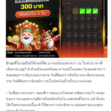
อีกจุดที่ไม่เอ่ยถึงมิได้เลยก็คือ อารมณ์ของพวกเรา ณ ในช่วงเวลาที่
เลือกเกม pg718 ด้วยนั่นเองครับผม อารมณ์ในแต่ละวันของพวกเรา
ส่งผลต่อการเลือกเกมมากมาย วันที่ต้องการชิลก็อาจจะเลือกเกมเล่น
ง่าย วันที่ต้องการลุ้นหนัก เกมโบนัสเน้นย้ำๆก็จะมาแน่นอน
• วันที่อยากบรรเทา: ตอนที่เราอ่อนแรงไหมอยากคิดมากอะไร สมอง
ของเราจะมองหาเกมที่ภาพไม่หนักเกินไป เอฟเฟกต์ไม่เร่ง แล้วก็เล่น
ได้เรื่อยๆเกมแบบนี้จะทำให้พวกเราเล่นชิลมาก ผ่อนคลายแบบสุดๆ
เหมาะกับวันสบายๆ