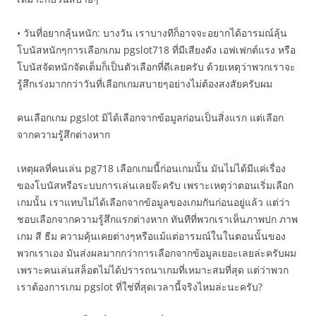
• วันที่อยากลุ้นหนัก: บางวัน เราบางทีก็อาจจะอยากได้อารมณ์ลุ้น
โบนัสหนักๆการเลือกเกม pgslot718 ที่มีเสียงดัง เอฟเฟกต์แรง หรือ
โบนัสจัดหนักจัดเต็มก็เป็นตัวเลือกที่ดีเลยครับ ด้วยเหตุว่าพวกเราจะ
รู้สึกเร่งมากกว่าวันที่เลือกเกมสบายๆอย่างไม่ต้องสงสัยครับผม
คนเลือกเกม pgslot มิได้เลือกจากข้อมูลก่อนเป็นสิ่งแรก แต่เลือก
จากความรู้สึกต่างหาก
เหตุผลที่คนเล่น pg718 เลือกเกมนี้ก่อนเกมนั้น มันไม่ได้มีแค่เรื่อง
ของโบนัสหรือระบบการเล่นเลยจ๊ะครับ เพราะเหตุว่าตอนเริ่มเลือก
เกมนั้น เราแทบไม่ได้เลือกจากข้อมูลของเกมกันก่อนอยู่แล้ว แต่ว่า
ชอบเลือกจากความรู้สึกแรกต่างหาก ทันทีที่พวกเราเห็นภาพปก ภาพ
เกม สี ธีม ความคุ้นเคยต่างๆหรือแม้แต่อารมณ์ในในตอนนั้นของ
พวกเราเอง มันส่งผลมากกว่าการเลือกจากข้อมูลเยอะเลยล่ะครับผม
เพราะคนเล่นสล็อตไม่ได้ปรารถนาเกมที่เหมาะสมที่สุด แต่ว่าพวก
เราต้องการเกม pgslot ที่ใช่ที่สุดเวลานี้จริงไหมล่ะนะครับ?