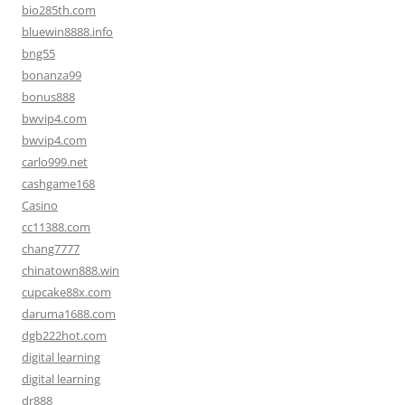
bio285th.com
bluewin8888.info
bng55
bonanza99
bonus888
bwvip4.com
bwvip4.com
carlo999.net
cashgame168
Casino
cc11388.com
chang7777
chinatown888.win
cupcake88x.com
daruma1688.com
dgb222hot.com
digital learning
digital learning
dr888