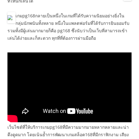
ที่ไหนก็เล่นได้
เกมpg168กลายเป็นหนึ่งในเกมที่ได้รับความนิยมอย่างยิ่งใน
กลุ่มนักพนันทั้งหลาย หนึ่งในแพลตฟอร์มที่ได้รับการยินยอมรับ
รวมทั้งมีผู้เล่นมากมายก็คือ pg168 ซึ่งนับว่าเป็นเว็บที่สามารถเข้า
เล่นได้ง่ายและก็สะดวก ทุกที่ที่ต้องการผ่านมือถือ
เว็บไซต์ที่ให้บริการเกมpg168ที่มีความมากมายหลากหลายและน่า
ดึงดูดมาก โดยเน้นย้ำการพัฒนาเกมสล็อต168ที่มีกราฟิกงาม เสียง