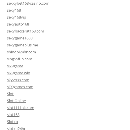
sexxybet168-casino.com
sexy168
sexy168vip
sexyauto168
sexybaccarat168.com
sexygame1688
sexygameplus.me
shinobi24hr.com
sing55fun.com
six9game
six9game.win
sky2899.com
sl99games.com
Slot
Slot Online
slot1111ok.com
slot168
Slotxo
slotxo24hr