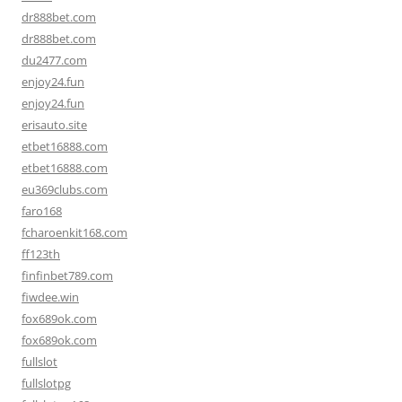
dr888bet.com
dr888bet.com
du2477.com
enjoy24.fun
enjoy24.fun
erisauto.site
etbet16888.com
etbet16888.com
eu369clubs.com
faro168
fcharoenkit168.com
ff123th
finfinbet789.com
fiwdee.win
fox689ok.com
fox689ok.com
fullslot
fullslotpg