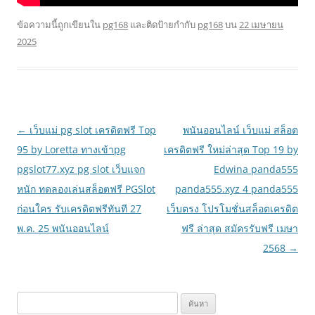
ข้อความนี้ถูกเขียนใน
pg168
และติดป้ายกำกับ
pg168
บน
22 เมษายน
2025
เมนู
←
เว็บแม่ pg slot เครดิตฟรี Top
พนันออนไลน์ เว็บแม่ สล็อต
นำทาง
95 by Loretta ทางเข้าpg
เครดิตฟรี ใหม่ล่าสุด Top 19 by
เรื่อง
pgslot77.xyz pg slot เว็บแจก
Edwina panda555
หนัก ทดลองเล่นสล็อตฟรี PGSlot
panda555.xyz 4 panda555
ก่อนใคร รับเครดิตฟรีทันที 27
เว็บตรง โปรโมชั่นสล็อตเครดิต
พ.ค. 25 พนันออนไลน์
ฟรี ล่าสุด สมัครรับฟรี เมษา
2568
→
ค้นหา