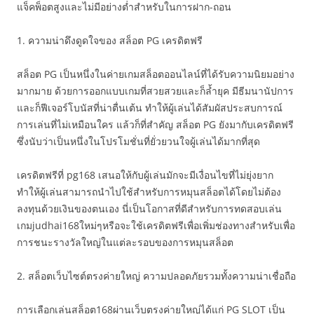
แจ็คพ็อตสูงและไม่มีอย่างต่ำสำหรับในการฝาก-ถอน
1. ความน่าดึงดูดใจของ สล็อต PG เครดิตฟรี
สล็อต PG เป็นหนึ่งในค่ายเกมสล็อตออนไลน์ที่ได้รับความนิยมอย่าง
มากมาย ด้วยการออกแบบเกมที่สวยสวยและก็ล้ำยุค มีธีมนานัปการ
และก็ฟีเจอร์โบนัสที่น่าตื่นเต้น ทำให้ผู้เล่นได้สัมผัสประสบการณ์
การเล่นที่ไม่เหมือนใคร แล้วก็ที่สำคัญ สล็อต PG ยังมากับเครดิตฟรี
ซึ่งนับว่าเป็นหนึ่งในโปรโมชั่นที่ยั่วยวนใจผู้เล่นได้มากที่สุด
เครดิตฟรีที่ pg168 เสนอให้กับผู้เล่นมักจะมีเงื่อนไขที่ไม่ยุ่งยาก
ทำให้ผู้เล่นสามารถนำไปใช้สำหรับการหมุนสล็อตได้โดยไม่ต้อง
ลงทุนด้วยเงินของตนเอง นี่เป็นโอกาสที่ดีสำหรับการทดสอบเล่น
เกมjudhai168ใหม่ๆหรือจะใช้เครดิตฟรีเพื่อเพิ่มช่องทางสำหรับเพื่อ
การชนะรางวัลใหญ่ในแต่ละรอบของการหมุนสล็อต
2. สล็อตเว็บไซต์ตรงค่ายใหญ่ ความปลอดภัยรวมทั้งความน่าเชื่อถือ
การเลือกเล่นสล็อต168ผ่านเว็บตรงค่ายใหญ่ได้แก่ PG SLOT เป็น