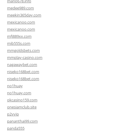
mario678.info
medee989.com
meekin365day.com
mexicanoo.com
mexicanoo.com
mfj889xx.com
mib555s.com
mmgoldsbets.com
mmplay-casino.com
nagawaybet.com
niseko168bet.com
niseko168bet.com
no1huay
no1huay.com
okcasino159.com
onesiamclub.site
p2vvip
pananthai99.com
panda555