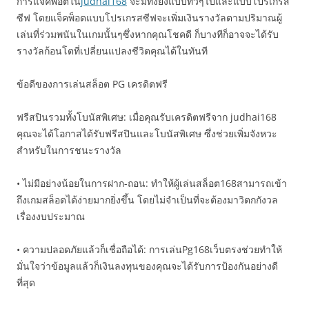
การแจ็คพ็อตใน
judhai168
จะมีทั้งยังแบบทั่วๆไปและแบบโปรเกรส
ซีฟ โดยแจ็คพ็อตแบบโปรเกรสซีฟจะเพิ่มเงินรางวัลตามปริมาณผู้
เล่นที่ร่วมพนันในเกมนั้นๆซึ่งหากคุณโชคดี ก็บางทีก็อาจจะได้รับ
รางวัลก้อนโตที่เปลี่ยนแปลงชีวิตคุณได้ในทันที
ข้อดีของการเล่นสล็อต PG เครดิตฟรี
ฟรีสปินรวมทั้งโบนัสพิเศษ: เมื่อคุณรับเครดิตฟรีจาก judhai168
คุณจะได้โอกาสได้รับฟรีสปินและโบนัสพิเศษ ซึ่งช่วยเพิ่มจังหวะ
สำหรับในการชนะรางวัล
• ไม่มีอย่างน้อยในการฝาก-ถอน: ทำให้ผู้เล่นสล็อต168สามารถเข้า
ถึงเกมสล็อตได้ง่ายมากยิ่งขึ้น โดยไม่จำเป็นที่จะต้องมาวิตกกังวล
เรื่องงบประมาณ
• ความปลอดภัยแล้วก็เชื่อถือได้: การเล่นPg168เว็บตรงช่วยทำให้
มั่นใจว่าข้อมูลแล้วก็เงินลงทุนของคุณจะได้รับการป้องกันอย่างดี
ที่สุด