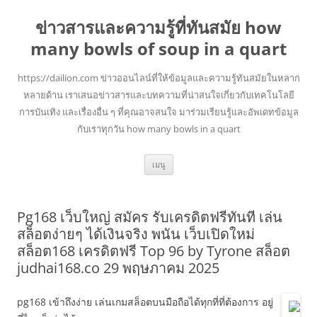
ข่าวสารและความรู้ที่ทันสมัย how
many bowls of soup in a quart
https://dailion.com ข่าวออนไลน์ที่ให้ข้อมูลและความรู้ทันสมัยในหลาก
หลายด้าน เราเสนอข่าวสารและบทความที่น่าสนใจเกี่ยวกับเทคโนโลยี
การบันเทิง และเรื่องอื่น ๆ ที่คุณอาจสนใจ มาร่วมเรียนรู้และอัพเดทข้อมูล
กับเราทุกวัน how many bowls in a quart
ข้าม
เมนู
ไป
ยัง
เนื้อหา
Pg168 เว็บใหญ่ สมัคร รับเครดิตฟรีทันที เล่น
สล็อตง่ายๆ ได้เงินจริง พนัน เว็บเปิดใหม่
สล็อต168 เครดิตฟรี Top 96 by Tyrone สล็อต
judhai168.co 29 พฤษภาคม 2025
pg168 เข้าถึงง่าย เล่นเกมสล็อตบนมือถือได้ทุกที่ที่ต้องการ อยู่