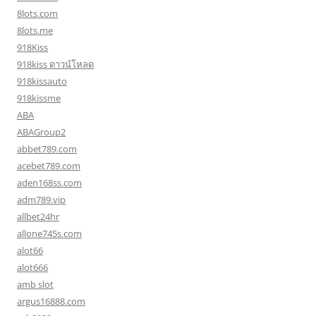
8lots.com
8lots.me
918Kiss
918kiss ดาวน์โหลด
918kissauto
918kissme
ABA
ABAGroup2
abbet789.com
acebet789.com
aden168ss.com
adm789.vip
allbet24hr
allone745s.com
alot66
alot666
amb slot
argus16888.com