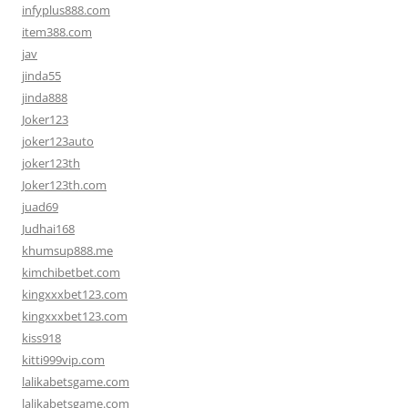
infyplus888.com
item388.com
jav
jinda55
jinda888
Joker123
joker123auto
joker123th
Joker123th.com
juad69
Judhai168
khumsup888.me
kimchibetbet.com
kingxxxbet123.com
kingxxxbet123.com
kiss918
kitti999vip.com
lalikabetsgame.com
lalikabetsgame.com