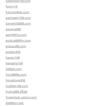
fullslotpg168.com
funny18
future24bet.com
gachawin168.com
gamehit8888.com
gaojing888
gem99ths.com
goatza888fin.com
gobaza88.com
golden456
happy168
hengjing168
hi6bet.com
hiso8888s.com
hongkong456
hubbet168.com
hydra888 สล็อต
hyperclub-casino.com
ib888pro.bet