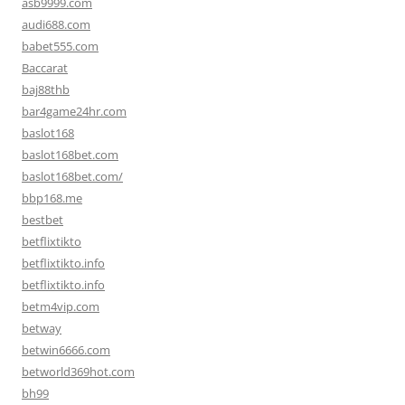
asb9999.com
audi688.com
babet555.com
Baccarat
baj88thb
bar4game24hr.com
baslot168
baslot168bet.com
baslot168bet.com/
bbp168.me
bestbet
betflixtikto
betflixtikto.info
betflixtikto.info
betm4vip.com
betway
betwin6666.com
betworld369hot.com
bh99