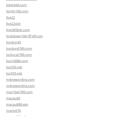
lcbet444.com
lionth168.com
live22
live22slot
lnw365bet.com
lockdown168 เข้าสู่ระบบ
london45
london6789.com
luckycat789.com
luis16888.com
lux555.net
lux555.net
m4newonline.com
m4newonline.com
mac1bet789.com
macau69
macau888.win
mario678