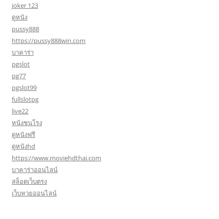
joker 123
ดูหนัง
pussy888
https://pussy888win.com
บาคาร่า
pgslot
pg77
pgslot99
fullslotpg
live22
หนังชนโรง
ดูหนังฟรี
ดูหนังhd
https://www.moviehdthai.com
บาคาร่าออนไลน์
สล็อตเว็บตรง
เว็บหวยออนไลน์