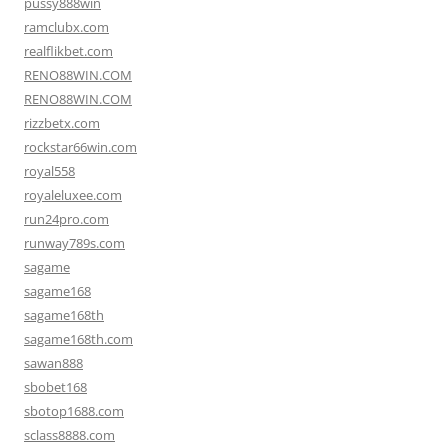
pussy888win
ramclubx.com
realflikbet.com
RENO88WIN.COM
RENO88WIN.COM
rizzbetx.com
rockstar66win.com
royal558
royaleluxee.com
run24pro.com
runway789s.com
sagame
sagame168
sagame168th
sagame168th.com
sawan888
sbobet168
sbotop1688.com
sclass8888.com