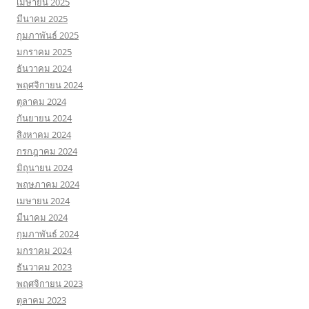
เมษายน 2025
มีนาคม 2025
กุมภาพันธ์ 2025
มกราคม 2025
ธันวาคม 2024
พฤศจิกายน 2024
ตุลาคม 2024
กันยายน 2024
สิงหาคม 2024
กรกฎาคม 2024
มิถุนายน 2024
พฤษภาคม 2024
เมษายน 2024
มีนาคม 2024
กุมภาพันธ์ 2024
มกราคม 2024
ธันวาคม 2023
พฤศจิกายน 2023
ตุลาคม 2023