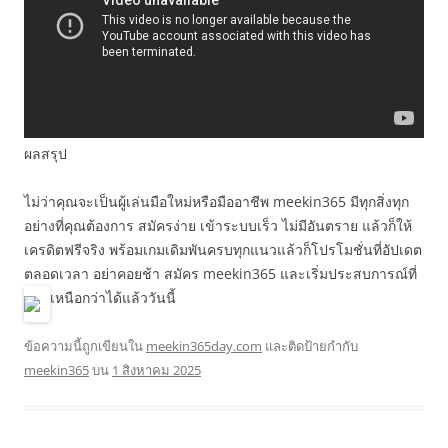
ผลสรุป
ไม่ว่าคุณจะเป็นผู้เล่นมือใหม่หรือมืออาชีพ meekin365 มีทุกสิ่งทุก
อย่างที่คุณต้องการ สมัครง่าย เข้าระบบเร็ว ไม่มีอันตราย แล้วก็ให้
เครดิตฟรีจริง พร้อมเกมเดิมพันครบทุกแนวแล้วก็โปรโมชั่นที่อัปเดต
ตลอดเวลา อย่าคอยช้า สมัคร meekin365 และเริ่มประสบการณ์ที่
เหนือกว่าได้แล้ววันนี้
ข้อความนี้ถูกเขียนใน
meekin365day.com
และติดป้ายกำกับ
meekin365
บน
1 สิงหาคม 2025