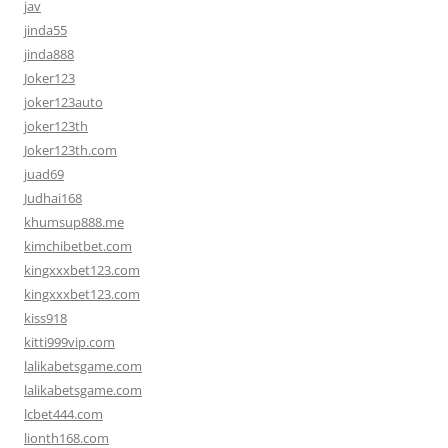
jav
jinda55
jinda888
Joker123
joker123auto
joker123th
Joker123th.com
juad69
Judhai168
khumsup888.me
kimchibetbet.com
kingxxxbet123.com
kingxxxbet123.com
kiss918
kitti999vip.com
lalikabetsgame.com
lalikabetsgame.com
lcbet444.com
lionth168.com