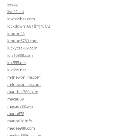
live22
live22slot
lnw365bet.com
lockdown168 เข้าสู่ระบบ
london45
london6789.com
luckycat789.com
luis16888.com
lux555.net
lux555.net
m4newonline.com
m4newonline.com
mac1bet789.com
macau69
macau888.win
mario678
mario678.info
medee989.com
meekin365day.com