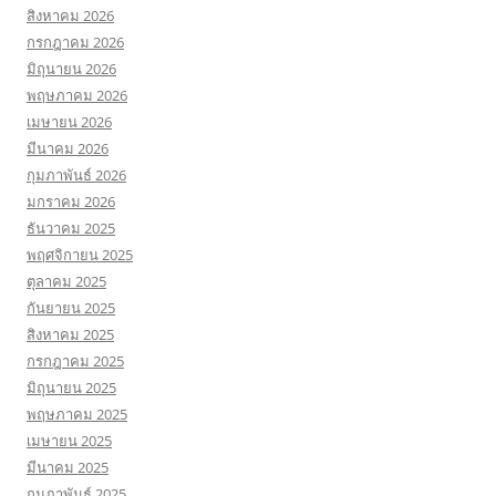
สิงหาคม 2026
กรกฎาคม 2026
มิถุนายน 2026
พฤษภาคม 2026
เมษายน 2026
มีนาคม 2026
กุมภาพันธ์ 2026
มกราคม 2026
ธันวาคม 2025
พฤศจิกายน 2025
ตุลาคม 2025
กันยายน 2025
สิงหาคม 2025
กรกฎาคม 2025
มิถุนายน 2025
พฤษภาคม 2025
เมษายน 2025
มีนาคม 2025
กุมภาพันธ์ 2025