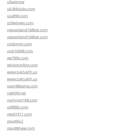
ufawinner
uk369clubs.com
usa899.com
ut9winwin.com
vegasisland168bet.com
vegasisland168bet.com
visdomm.com
vvip16688.com
we789s.com
wkslotonline.com
www.tuktukth.us
www.tuktukth.us
xpay88game.com
yak699.net
yumyum168.com
zaf888s.com
zeed1911.com
zeus66v2
zeus88new.com