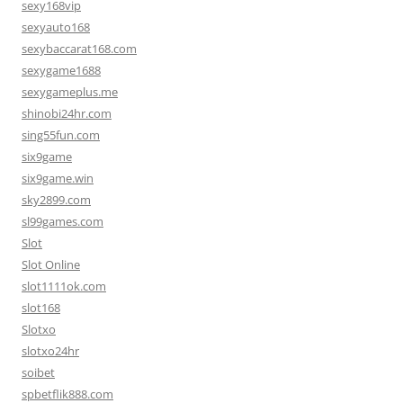
sexy168vip
sexyauto168
sexybaccarat168.com
sexygame1688
sexygameplus.me
shinobi24hr.com
sing55fun.com
six9game
six9game.win
sky2899.com
sl99games.com
Slot
Slot Online
slot1111ok.com
slot168
Slotxo
slotxo24hr
soibet
spbetflik888.com