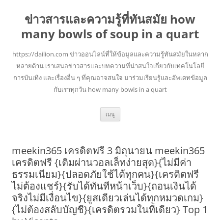
ข่าวสารและความรู้ที่ทันสมัย how
many bowls of soup in a quart
https://dailion.com ข่าวออนไลน์ที่ให้ข้อมูลและความรู้ทันสมัยในหลาก
หลายด้าน เราเสนอข่าวสารและบทความที่น่าสนใจเกี่ยวกับเทคโนโลยี
การบันเทิง และเรื่องอื่น ๆ ที่คุณอาจสนใจ มาร่วมเรียนรู้และอัพเดทข้อมูล
กับเราทุกวัน how many bowls in a quart
ข้าม
เมนู
ไป
ยัง
เนื้อหา
meekin365 เครดิตฟรี 3 มิถุนายน meekin365
เครดิตฟรี {เติมผ่านวอลเล็ทง่ายสุด}{ไม่มีค่า
ธรรมเนียม}{ปลอดภัยใช้ได้ทุกคน}{เครดิตฟรี
ไม่ต้องแชร์}{รับได้ทันทีหน้าเว็บ}{ถอนเงินได้
จริงไม่มีเงื่อนไข}{ยูสเดียวเล่นได้ทุกหมวดเกม}
{ไม่ต้องสลับบัญชี}{เครดิตรวมในที่เดียว} Top 1