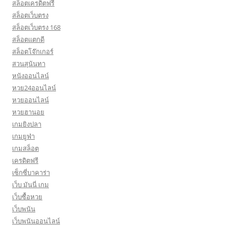
สล็อตเครดิตฟรี
สล็อตเว็บตรง
สล็อตเว็บตรง 168
สล็อตแตกดี
สล็อตโจ๊กเกอร์
สวนสุนันทา
หนังออนไลน์
หวย24ออนไลน์
หวยออนไลน์
หวยฮานอย
เกมยิงปลา
เกมยูฟ่า
เกมสล็อต
เครดิตฟรี
เซ็กซี่บาคาร่า
เว็บ มันนี่ เกม
เว็บซื้อหวย
เว็บพนัน
เว็บพนันออนไลน์