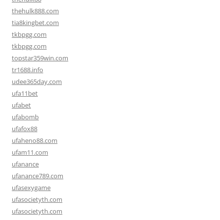
thehulk888.com
tia8kingbet.com
tkbpgg.com
tkbpgg.com
topstar359win.com
tr1688.info
udee365day.com
ufa11bet
ufabet
ufabomb
ufafox88
ufaheno88.com
ufam11.com
ufanance
ufanance789.com
ufasexygame
ufasocietyth.com
ufasocietyth.com