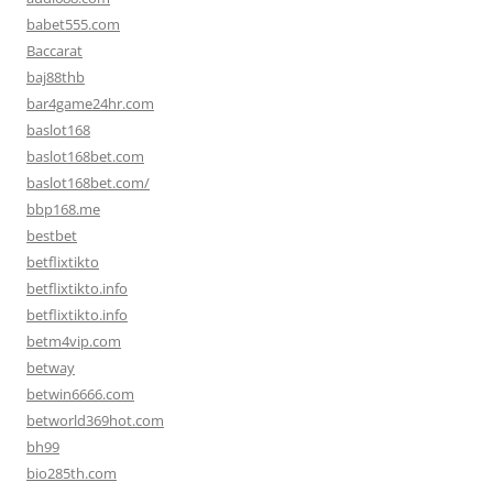
babet555.com
Baccarat
baj88thb
bar4game24hr.com
baslot168
baslot168bet.com
baslot168bet.com/
bbp168.me
bestbet
betflixtikto
betflixtikto.info
betflixtikto.info
betm4vip.com
betway
betwin6666.com
betworld369hot.com
bh99
bio285th.com