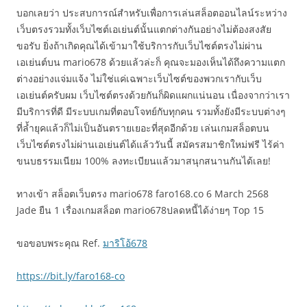
บอกเลยว่า ประสบการณ์สำหรับเพื่อการเล่นสล็อตออนไลน์ระหว่าง
เว็บตรงรวมทั้งเว็บไซต์เอเย่นต์นั้นแตกต่างกันอย่างไม่ต้องสงสัย
ขอรับ ยิ่งถ้าเกิดคุณได้เข้ามาใช้บริการกับเว็บไซต์ตรงไม่ผ่าน
เอเย่นต์บน mario678 ด้วยแล้วล่ะก็ คุณจะมองเห็นได้ถึงความแตก
ต่างอย่างแจ่มแจ้ง ไม่ใช่แค่เฉพาะเว็บไซต์ของพวกเรากับเว็บ
เอเย่นต์ครับผม เว็บไซต์ตรงด้วยกันก็ผิดแผกแน่นอน เนื่องจากว่าเรา
มีบริการที่ดี มีระบบเกมที่ตอบโจทย์กับทุกคน รวมทั้งยังมีระบบต่างๆ
ที่ล้ำยุคแล้วก็ไม่เป็นอันตรายเยอะที่สุดอีกด้วย เล่นเกมสล็อตบน
เว็บไซต์ตรงไม่ผ่านเอเย่นต์ได้แล้ววันนี้ สมัครสมาชิกใหม่ฟรี ไร้ค่า
ขนบธรรมเนียม 100% ลงทะเบียนแล้วมาสนุกสนานกันได้เลย!
ทางเข้า สล็อตเว็บตรง mario678 faro168.co 6 March 2568
Jade ยืน 1 เรื่องเกมสล็อต mario678ปลดหนี้ได้ง่ายๆ Top 15
ขอขอบพระคุณ Ref.
มาริโอ้678
https://bit.ly/faro168-co