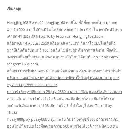
เรื่องล่าสุด
Hengjing168 3 ส.ค. 69 hengjing168 คาสิโน ที่ดีที่สุด ของไทย ทุกยอด
ฝากรับ 500 บาท ไม่ติดเทิร์น ไลฟ์สด สล็อต ยิงปลา กีฬา ไพ่ เครดิตฟรี แจก
เครดิตฟรี เยอะที่สุด Top 16 by Freeman Hengjing168d.com
สล็อต168 14 August 2569 สล็อต168 สายแตก ลุ้นกำไรแบบไม่เสียฟีล
ฝากนี้เกินคุ้มรับทุนฟรี 100 เล่นลื่น ไม่มีสะดุด คุ้มค่าการเดิมพัน ที่สุดใน
วงการ สล็อตเว็บตรง สมัครง่าย ลุ้นรางวัลใหญ่ได้ทันที Top 12 by Percy
tangtem168e.com
สล็อต888 websiteแจกหนัก รวมสล็อตน่าเล่น 2026 เกมดังจากค่ายชั้นนำ
พร้อมรายละเอียดครบทุกมิติ casino online เว็บใหญ่ ทดลองเล่น Top 36
by Alecia Jin888.asia 22 ก.ย. 26
บาคาร่า Sexy168c.com 28 July 2569 บาคาร่า เปิดมุมมองใหม่ของเกมบา
คาร่า เซียนบาคาร่าตัวจริงรับ 3 แสน เกมดัง ฟีเจอร์ครบ สัมผัสโต๊ะสด
ระดับพรีเมียม บาคาร่า168 เปิดเกมไว รับโปรใหญ่ไปเลย Top 16 by
Thalia
Pussy888play pussy888play.me 13 กันยา 69 พุซซี่888 อาณาจักรเกม
ออนไลน์ที่ครบเครื่องที่สุด สมัครรับ 500 สมจริง เสียงดี กราฟฟิค 3D คน