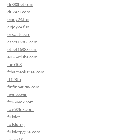
dr888bet.com
du2477.com
enjoy24.fun
enjoy24.fun
erisauto.site
etbet16888.com
etbet16888.com
eu369clubs.com
faro168
fcharoenkit168.com
ff123th
finfinbet789.com
fiwdee.win
fox689ok.com
fox689ok.com
fullslot
fullslotpg
fullslotpg168.com
funny18