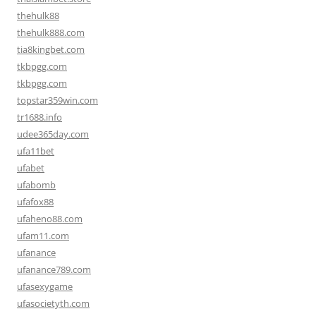
thehulk88
thehulk888.com
tia8kingbet.com
tkbpgg.com
tkbpgg.com
topstar359win.com
tr1688.info
udee365day.com
ufa11bet
ufabet
ufabomb
ufafox88
ufaheno88.com
ufam11.com
ufanance
ufanance789.com
ufasexygame
ufasocietyth.com