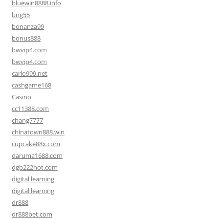
bluewin8888.info
bng55
bonanza99
bonus888
bwvip4.com
bwvip4.com
carlo999.net
cashgame168
Casino
cc11388.com
chang7777
chinatown888.win
cupcake88x.com
daruma1688.com
dgb222hot.com
digital learning
digital learning
dr888
dr888bet.com