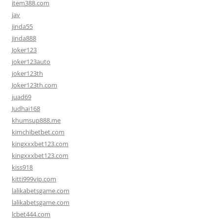
item388.com
jav
jinda55
jinda888
Joker123
joker123auto
joker123th
Joker123th.com
juad69
Judhai168
khumsup888.me
kimchibetbet.com
kingxxxbet123.com
kingxxxbet123.com
kiss918
kitti999vip.com
lalikabetsgame.com
lalikabetsgame.com
lcbet444.com