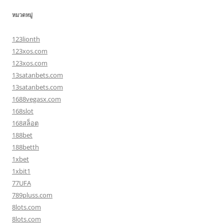
หมวดหมู่
123lionth
123xos.com
123xos.com
13satanbets.com
13satanbets.com
1688vegasx.com
168slot
168สล็อต
188bet
188betth
1xbet
1xbit1
77UFA
789pluss.com
8lots.com
8lots.com