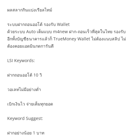
ผลสลากกินแบ่งเรียลไทม์
ระบบฝากถอนออโต้ รองรับ Wallet
ด้วยระบบ Auto เต็มแบบ m4new ฝาก-ถอนเร็วที่สุดในไทย รองรับ
อีกทั้งบัญชีธนาคารแล้วก็ TrueMoney Wallet ไม่ต้องแนบสลิป ไม่
ต้องคอยแอดมินกดการันตี
LSI Keywords:
ฝากถอนออโต้ 10 วิ
วอเลทไม่มีอย่างต่ำ
เบิกเงินไว จ่ายเต็มทุกยอด
Keyword Suggest:
ฝากอย่างน้อย 1 บาท