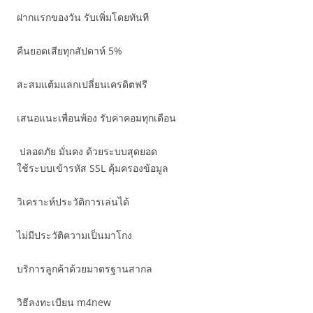
ฝากแรกของวัน รับเพิ่มโดยทันที
คืนยอดเสียทุกสัปดาห์ 5%
สะสมแต้มแลกเปลี่ยนเครดิตฟรี
เสนอแนะเพื่อนพ้อง รับค่าคอมทุกเดือน
️ ปลอดภัย มั่นคง ด้วยระบบสุดยอด
ใช้ระบบเข้ารหัส SSL คุ้มครองข้อมูล
วิเคราะห์ประวัติการเล่นได้
ไม่มีประวัติความเป็นมาโกง
บริการลูกค้าด้วยมาตรฐานสากล
วิธีลงทะเบียน m4new