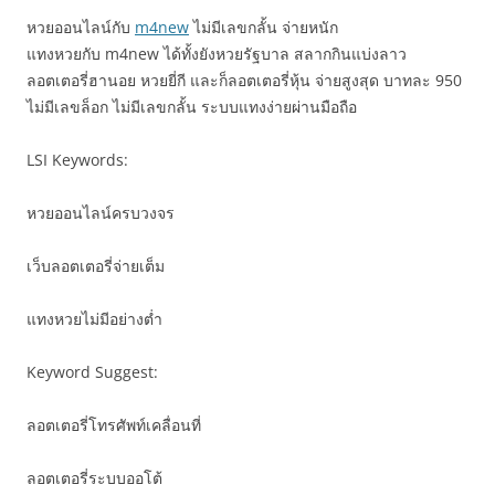
หวยออนไลน์กับ
m4new
ไม่มีเลขกลั้น จ่ายหนัก
แทงหวยกับ m4new ได้ทั้งยังหวยรัฐบาล สลากกินแบ่งลาว
ลอตเตอรี่ฮานอย หวยยี่กี และก็ลอตเตอรี่หุ้น จ่ายสูงสุด บาทละ 950
ไม่มีเลขล็อก ไม่มีเลขกลั้น ระบบแทงง่ายผ่านมือถือ
LSI Keywords:
หวยออนไลน์ครบวงจร
เว็บลอตเตอรี่จ่ายเต็ม
แทงหวยไม่มีอย่างต่ำ
Keyword Suggest:
ลอตเตอรี่โทรศัพท์เคลื่อนที่
ลอตเตอรี่ระบบออโต้