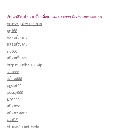
เว็บคาสิโนน่าเล่น ทั้ง
สล็อต
และ
บาคาร่า
ตึงจริงแตกบ่อยมาก
https://joker123th.in
pg168
สล็อตเว็บตรง
สล็อตเว็บตรง
slot66
สล็อตเว็บตรง
https://judhai168.vip
slot888
สล็อต888
pgslot99
pussy888
บาคาร่า
สล็อตxo
สล็อตทดลอง
คลิปโป๊
https://1xbetth.vip