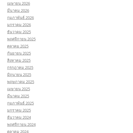
เมษายน 2026
มีนาคม 2026
กุมภาพันธ์ 2026
มกราคม 2026
ธันวาคม 2025
พฤศจิกายน 2025
ตุลาคม 2025
กันยายน 2025
สิงหาคม 2025
กรกฎาคม 2025
มิถุนายน 2025
พฤษภาคม 2025
เมษายน 2025
มีนาคม 2025
กุมภาพันธ์ 2025
มกราคม 2025
ธันวาคม 2024
พฤศจิกายน 2024
ตุลาคม 2024