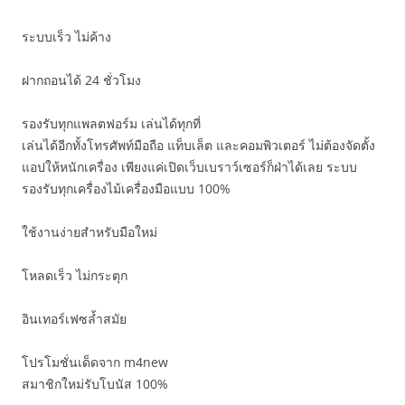
ระบบเร็ว ไม่ค้าง
ฝากถอนได้ 24 ชั่วโมง
รองรับทุกแพลตฟอร์ม เล่นได้ทุกที่
เล่นได้อีกทั้งโทรศัพท์มือถือ แท็บเล็ต และคอมพิวเตอร์ ไม่ต้องจัดตั้ง
แอปให้หนักเครื่อง เพียงแค่เปิดเว็บเบราว์เซอร์ก็ฝ่าได้เลย ระบบ
รองรับทุกเครื่องไม้เครื่องมือแบบ 100%
ใช้งานง่ายสำหรับมือใหม่
โหลดเร็ว ไม่กระตุก
อินเทอร์เฟซล้ำสมัย
โปรโมชั่นเด็ดจาก m4new
สมาชิกใหม่รับโบนัส 100%