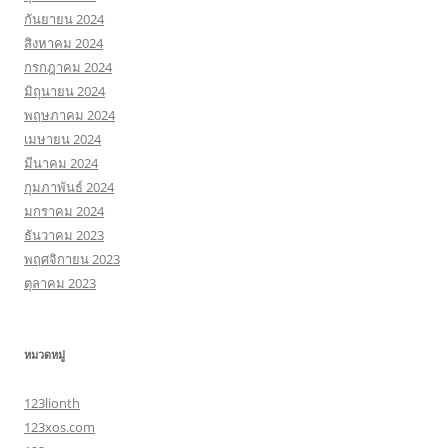
กันยายน 2024
สิงหาคม 2024
กรกฎาคม 2024
มิถุนายน 2024
พฤษภาคม 2024
เมษายน 2024
มีนาคม 2024
กุมภาพันธ์ 2024
มกราคม 2024
ธันวาคม 2023
พฤศจิกายน 2023
ตุลาคม 2023
หมวดหมู่
123lionth
123xos.com