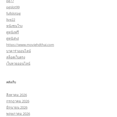
pg77
pgslot99
fullslotpg
live22
หนังชนโรง
ดูหนังฟรี
ดูหนังhd
https://www.moviehdthai.com
บาคาร่าออนไลน์
สล็อตเว็บตรง
เว็บหวยออนไลน์
คลังเก็บ
สิงหาคม 2026
กรกฎาคม 2026
มิถุนายน 2026
พฤษภาคม 2026