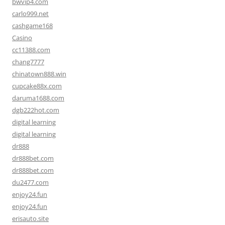
bwvip4.com
carlo999.net
cashgame168
Casino
cc11388.com
chang7777
chinatown888.win
cupcake88x.com
daruma1688.com
dgb222hot.com
digital learning
digital learning
dr888
dr888bet.com
dr888bet.com
du2477.com
enjoy24.fun
enjoy24.fun
erisauto.site