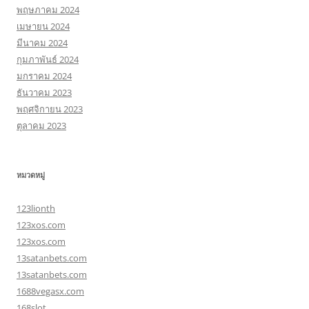
พฤษภาคม 2024
เมษายน 2024
มีนาคม 2024
กุมภาพันธ์ 2024
มกราคม 2024
ธันวาคม 2023
พฤศจิกายน 2023
ตุลาคม 2023
หมวดหมู่
123lionth
123xos.com
123xos.com
13satanbets.com
13satanbets.com
1688vegasx.com
168slot