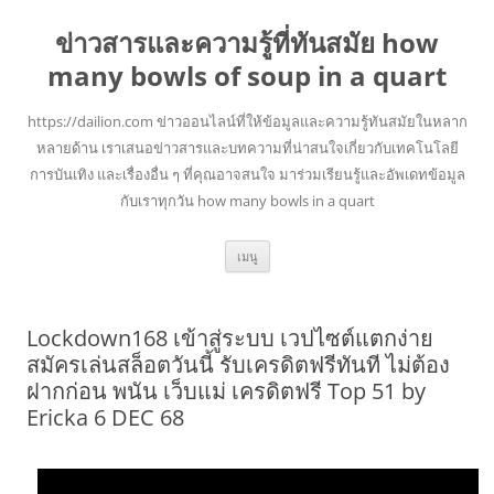
ข่าวสารและความรู้ที่ทันสมัย how
many bowls of soup in a quart
https://dailion.com ข่าวออนไลน์ที่ให้ข้อมูลและความรู้ทันสมัยในหลาก
หลายด้าน เราเสนอข่าวสารและบทความที่น่าสนใจเกี่ยวกับเทคโนโลยี
การบันเทิง และเรื่องอื่น ๆ ที่คุณอาจสนใจ มาร่วมเรียนรู้และอัพเดทข้อมูล
กับเราทุกวัน how many bowls in a quart
ข้าม
เมนู
ไป
ยัง
เนื้อหา
Lockdown168 เข้าสู่ระบบ เวปไซต์แตกง่าย
สมัครเล่นสล็อตวันนี้ รับเครดิตฟรีทันที ไม่ต้อง
ฝากก่อน พนัน เว็บแม่ เครดิตฟรี Top 51 by
Ericka 6 DEC 68