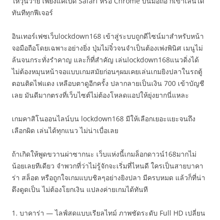
ให้วุ่นวาย เพียงแค่เปิด Safari หรือ Chrome บนมือถือ ก็เข้าเล่นได้
ทันทีทุกฟีเจอร์
อินเทอร์เฟซเว็บlockdown168 เข้าสู่ระบบถูกดีไซน์มาสำหรับหน้า
จอมือถือโดยเฉพาะอย่างยิ่ง ปุ่มไม่จิ๋วจนจำเป็นต้องเพ่งพินิศ เมนูไม่
ล้นจนกระทั่งรำคาญ และก็ที่สำคัญ เล่นlockdown168แนวดิ่งได้
ไม่ต้องหมุนหน้าจอแบบเกมสมัยก่อนๆผมเคยเล่นเกมยิงปลาในรถตู้
ตอนติดไฟแดง เหลือบตาดูอีกครั้ง ปลากลายเป็นเงิน 700 เข้าบัญชี
เลย มันดีมากตรงที่เว็บไซต์ไม่ต้องโหลดแอปให้ยุ่งยากนี่แหละ
เกมคาสิโนออนไลน์บน lockdown168 มีให้เลือกเยอะแยะจนถึง
เลือกผิด เล่นได้ทุกแนว ไม่น่าเบื่อเลย
ถ้าเกิดให้พูดขวานผ่าซากนะ เว็บแห่งนี้เกมล็อกดาวน์168มากไม่
น้อยเลยทีเดียว จำพวกที่ว่าไม่รู้จักจะเริ่มที่ไหนดี ใครเป็นสายบาคา
ร่า สล็อต หรือถูกใจเกมแบบชิลๆอย่างยิงปลา มีครบหมด แล้วก็ที่น่า
ดึงดูดเป็น ไม่ต้องโยกเงิน แปลงค่ายเกมได้ทันที
1. บาคาร่า — ไลฟ์สดแบบเรียลไทม์ ภาพชัดระดับ Full HD เปลี่ยน