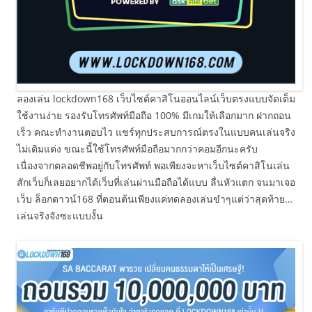
ลองเล่น lockdown168 เว็บไซต์คาสิโนออนไลน์เว็บตรงแบบจัดเต็ม
ใช้งานง่าย รองรับโทรศัพท์มือถือ 100% มีเกมให้เลือกมาก ฝากถอน
เร็ว คณะทำงานตอบไว แชร์ทุกประสบการณ์ตรงในแบบคนเล่นจริง
ไม่เติมแต่ง ขณะนี้ใช้โทรศัพท์มือถือมากกว่าคอมอีกนะครับ
เนื่องจากตลอดชีพอยู่กับโทรศัพท์ พอเพียงจะหาเว็บไซต์คาสิโนเล่น
สักเว็บก็เลยอยากได้เว็บที่เล่นผ่านมือถือได้แบบ ลื่นหัวแตก จนมาเจอ
เว็บ ล็อกดาวน์168 ที่ตอนต้นเพียงแค่ทดลองเล่นขำๆแต่ว่าสุดท้าย…
เล่นจริงจังซะแบบงั้น