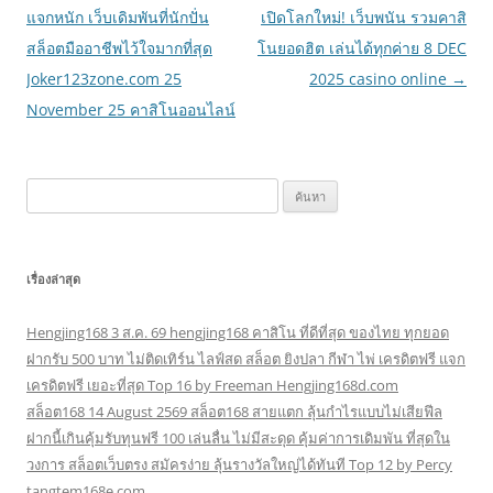
เรื่อง
แจกหนัก เว็บเดิมพันที่นักปั่น
เปิดโลกใหม่! เว็บพนัน รวมคาสิ
สล็อตมืออาชีพไว้ใจมากที่สุด
โนยอดฮิต เล่นได้ทุกค่าย 8 DEC
Joker123zone.com 25
2025 casino online
→
November 25 คาสิโนออนไลน์
ค้นหา
สำหรับ:
เรื่องล่าสุด
Hengjing168 3 ส.ค. 69 hengjing168 คาสิโน ที่ดีที่สุด ของไทย ทุกยอด
ฝากรับ 500 บาท ไม่ติดเทิร์น ไลฟ์สด สล็อต ยิงปลา กีฬา ไพ่ เครดิตฟรี แจก
เครดิตฟรี เยอะที่สุด Top 16 by Freeman Hengjing168d.com
สล็อต168 14 August 2569 สล็อต168 สายแตก ลุ้นกำไรแบบไม่เสียฟีล
ฝากนี้เกินคุ้มรับทุนฟรี 100 เล่นลื่น ไม่มีสะดุด คุ้มค่าการเดิมพัน ที่สุดใน
วงการ สล็อตเว็บตรง สมัครง่าย ลุ้นรางวัลใหญ่ได้ทันที Top 12 by Percy
tangtem168e.com