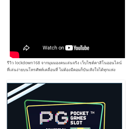
รีวิว lockdown168 จากมุมมองคนเล่นจริง เว็บไซต์คาสิโนออนไลน์
ที่เล่นง่ายบนโทรศัพท์เคลื่อนที่ ไม่ต้องมีคอมก็บันเทิงใจได้ทุกแห่ง