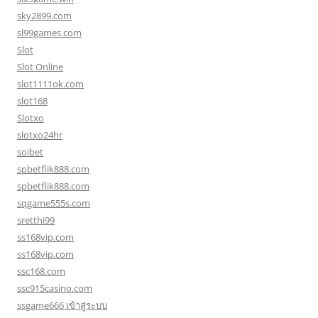
sky2899.com
sl99games.com
Slot
Slot Online
slot1111ok.com
slot168
Slotxo
slotxo24hr
soibet
spbetflik888.com
spbetflik888.com
sqgame555s.com
sretthi99
ss168vip.com
ss168vip.com
ssc168.com
ssc915casino.com
ssgame666 เข้าสู่ระบบ