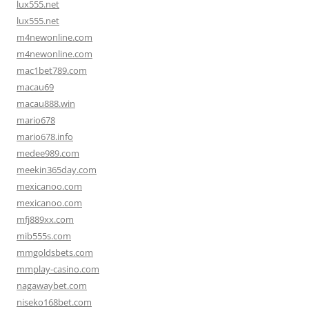
lux555.net
lux555.net
m4newonline.com
m4newonline.com
mac1bet789.com
macau69
macau888.win
mario678
mario678.info
medee989.com
meekin365day.com
mexicanoo.com
mexicanoo.com
mfj889xx.com
mib555s.com
mmgoldsbets.com
mmplay-casino.com
nagawaybet.com
niseko168bet.com