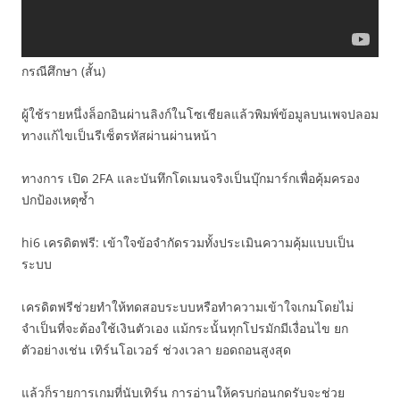
กรณีศึกษา (สั้น)
ผู้ใช้รายหนึ่งล็อกอินผ่านลิงก์ในโซเชียลแล้วพิมพ์ข้อมูลบนเพจปลอม
ทางแก้ไขเป็นรีเซ็ตรหัสผ่านผ่านหน้า
ทางการ เปิด 2FA และบันทึกโดเมนจริงเป็นบุ๊กมาร์กเพื่อคุ้มครอง
ปกป้องเหตุซ้ำ
hi6 เครดิตฟรี: เข้าใจข้อจำกัดรวมทั้งประเมินความคุ้มแบบเป็น
ระบบ
เครดิตฟรีช่วยทำให้ทดสอบระบบหรือทำความเข้าใจเกมโดยไม่
จำเป็นที่จะต้องใช้เงินตัวเอง แม้กระนั้นทุกโปรมักมีเงื่อนไข ยก
ตัวอย่างเช่น เทิร์นโอเวอร์ ช่วงเวลา ยอดถอนสูงสุด
แล้วก็รายการเกมที่นับเทิร์น การอ่านให้ครบก่อนกดรับจะช่วย