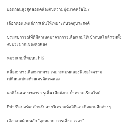
ยอดถอนสูงสุดสอดคล้องกับความมุ่งมาดหรือไม่?
เลือกคอนเทนต์การเล่นให้เหมาะกับวัตถุประสงค์
ประสบการณ์ที่ดีมีสาเหตุมาจากการเลือกเกมให้เข้ากับสไตล์รวมทั้ง
งบประมาณของคุณเอง
หมวดเกมที่พบบน hi6
สล็อต: ทางเลือกมากมาย เหมาะสมทดลองฟีเจอร์/ความ
เปลี่ยนแปลงด้วยเครดิตทดลอง
คาสิโนสด: บาคาร่า รูเล็ต เสือมังกร ย้ำความเรียลไทม์
กีฬา/อีสปอร์ต: สำหรับสายวิเคราะห์สถิติและติดตามลีกต่างๆ
เลือกเกมด้วยหลัก “จุดหมาย–การเสี่ยง–เวลา”