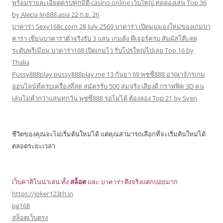
พร้อมรายละเอียดครบทุกมิติ casino online เว็บใหญ่ ทดลองเล่น Top 36
by Alecia Jin888.asia 22 ก.ย. 26
บาคาร่า Sexy168c.com 28 July 2569 บาคาร่า เปิดมุมมองใหม่ของเกมบา
คาร่า เซียนบาคาร่าตัวจริงรับ 3 แสน เกมดัง ฟีเจอร์ครบ สัมผัสโต๊ะสด
ระดับพรีเมียม บาคาร่า168 เปิดเกมไว รับโปรใหญ่ไปเลย Top 16 by
Thalia
Pussy888play pussy888play.me 13 กันยา 69 พุซซี่888 อาณาจักรเกม
ออนไลน์ที่ครบเครื่องที่สุด สมัครรับ 500 สมจริง เสียงดี กราฟฟิค 3D คน
เล่นไม่ต่ำกว่าแสนทุกวัน พุซซี่888 รอไม่ได้ ต้องลอง Top 21 by Sven
ชีวิตของคุณจะไม่เริ่มต้นใหม่ได้ แต่คุณสามารถเลือกที่จะเริ่มต้นใหม่ได้
ตลอดระยะเวลา
เว็บคาสิโนน่าเล่น ทั้ง
สล็อต
และ
บาคาร่า
ตึงจริงแตกบ่อยมาก
https://joker123th.in
pg168
สล็อตเว็บตรง