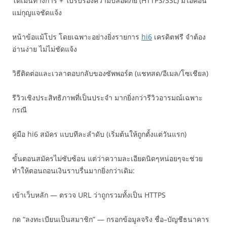
โดเมนทางการ + ใบรับรองความปลอดภัย (HTTPS/SSL) มีไอคอน
แม่กุญแจชัดแจ้ง
หน้าข้อแม้โปร โดยเฉพาะอย่างยิ่งรายการ
hi6
เครดิตฟรี จำต้อง
อ่านง่าย ไม่ไม่ชัดแจ้ง
วิธีติดต่อและเวลาตอบกลับของซัพพอร์ต (แชทสด/อีเมล/โซเชียล)
รีวิวเชิงประสิทธิภาพที่เป็นประจำ มากยิ่งกว่ารีวิวอารมณ์เฉพาะ
กรณี
คู่มือ hi6 สมัคร แบบทีละลำดับ (เริ่มต้นให้ถูกตั้งแต่วันแรก)
ขั้นตอนสมัครไม่ซับซ้อน แต่ว่าความละเอียดนิดๆหน่อยๆจะช่วย
ทำให้ตอนถอนเงินราบรื่นมากยิ่งกว่าเดิม:
เข้าเว็บหลัก — ตรวจ URL ว่าถูกรวมทั้งเป็น HTTPS
กด “ลงทะเบียนเป็นสมาชิก” — กรอกข้อมูลจริง ชื่อ–บัญชีธนาคาร