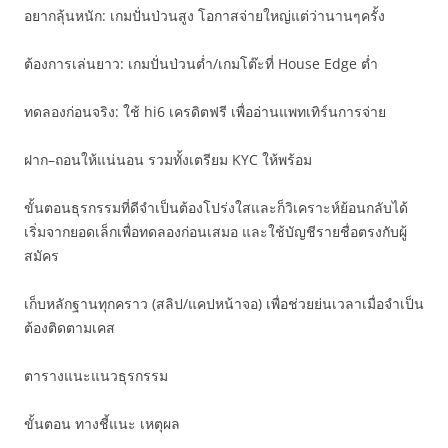
อยากลุ้นหนัก: เกมปั่นป่วนสูง โอกาสจ่ายใหญ่แต่ว่านานๆครั้ง
ต้องการเล่นยาว: เกมปั่นป่วนต่ำ/เกมโต๊ะที่ House Edge ต่ำ
ทดลองก่อนจริง: ใช้ hi6 เครดิตฟรี เพื่ออ่านแพทเทิร์นการจ่าย
ฝาก–ถอนให้แน่นอน รวมทั้งเตรียม KYC ให้พร้อม
ขั้นตอนธุรกรรมที่ดีจำเป็นต้องโปร่งใสและก็วิเคราะห์ย้อนกลับได้
เริ่มจากยอดเล็กเพื่อทดลองก่อนเสมอ และใช้บัญชีรายชื่อตรงกับผู้
สมัคร
เก็บหลักฐานทุกคราว (สลิป/แคปหน้าจอ) เพื่อช่วยย่นเวลาเมื่อจำเป็น
ต้องติดตามเคส
ตารางแนะแนวธุรกรรม
ขั้นตอน ทางชี้แนะ เหตุผล