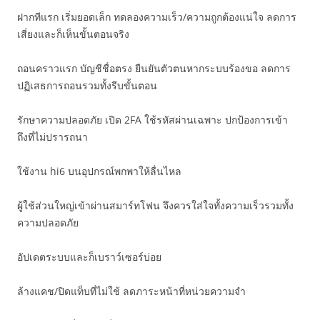
ฝากทีแรก เริ่มยอดเล็ก ทดลองความเร็ว/ความถูกต้องแน่ใจ ลดการ
เสี่ยงและก็เห็นขั้นตอนจริง
ถอนคราวแรก บัญชีชื่อตรง ยืนยันตัวตนหากระบบร้องขอ ลดการ
ปฏิเสธการถอนรวมทั้งรีบขั้นตอน
รักษาความปลอดภัย เปิด 2FA ใช้รหัสผ่านเฉพาะ ปกป้องการเข้า
ถึงที่ไม่ปรารถนา
ใช้งาน hi6 บนอุปกรณ์พกพาให้ลื่นไหล
ผู้ใช้ส่วนใหญ่เข้าผ่านสมาร์ทโฟน จึงควรใส่ใจทั้งความเร็วรวมทั้ง
ความปลอดภัย
อัปเดตระบบและก็เบราว์เซอร์บ่อย
ล้างแคช/ปิดแท็บที่ไม่ใช้ ลดภาระหน้าที่หน่วยความจำ