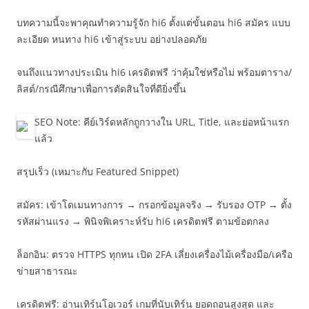
บทความนี้จะพาคุณทำความรู้จัก hi6 ตั้งแต่ขั้นตอน hi6 สมัคร แบบ
ละเอียด หนทาง hi6 เข้าสู่ระบบ อย่างปลอดภัย
จนถึงแนวทางประเมิน hi6 เครดิตฟรี ว่าคุ้มใช่หรือไม่ พร้อมตาราง/
ลิสต์/กรณีศึกษาเพื่อการตัดสินใจที่ดียิ่งขึ้น
SEO Note: คีย์เวิร์ดหลักถูกวางใน URL, Title, และย่อหน้าแรก
แล้ว
สรุปเร็ว (เหมาะกับ Featured Snippet)
สมัคร: เข้าโดเมนทางการ → กรอกข้อมูลจริง → รับรอง OTP → ตั้ง
รหัสผ่านแรง → พินิจพิเคราะห์รับ hi6 เครดิตฟรี ตามข้อตกลง
ล็อกอิน: ตรวจ HTTPS ทุกหน เปิด 2FA เลี่ยงเครื่องไม้เครื่องมือ/เครือ
ข่ายสาธารณะ
เครดิตฟรี: อ่านเทิร์นโอเวอร์ เกมที่นับเทิร์น ยอดถอนสูงสุด และ