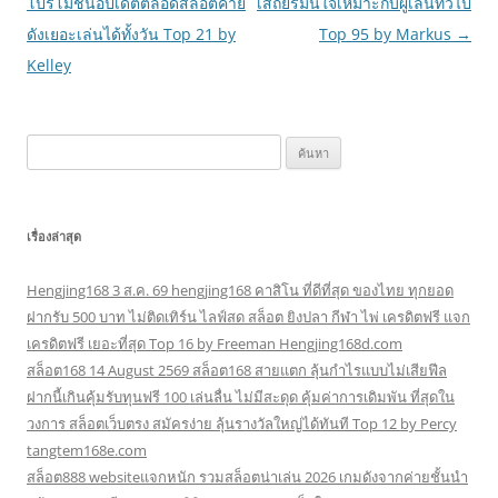
เรื่อง
โปรโมชั่นอัปเดตตลอดสล็อตค่าย
เสถียรมั่นใจเหมาะกับผู้เล่นทั่วไป
ดังเยอะเล่นได้ทั้งวัน Top 21 by
Top 95 by Markus
→
Kelley
ค้นหา
สำหรับ:
เรื่องล่าสุด
Hengjing168 3 ส.ค. 69 hengjing168 คาสิโน ที่ดีที่สุด ของไทย ทุกยอด
ฝากรับ 500 บาท ไม่ติดเทิร์น ไลฟ์สด สล็อต ยิงปลา กีฬา ไพ่ เครดิตฟรี แจก
เครดิตฟรี เยอะที่สุด Top 16 by Freeman Hengjing168d.com
สล็อต168 14 August 2569 สล็อต168 สายแตก ลุ้นกำไรแบบไม่เสียฟีล
ฝากนี้เกินคุ้มรับทุนฟรี 100 เล่นลื่น ไม่มีสะดุด คุ้มค่าการเดิมพัน ที่สุดใน
วงการ สล็อตเว็บตรง สมัครง่าย ลุ้นรางวัลใหญ่ได้ทันที Top 12 by Percy
tangtem168e.com
สล็อต888 websiteแจกหนัก รวมสล็อตน่าเล่น 2026 เกมดังจากค่ายชั้นนำ