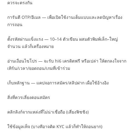
ควรจะตรงกัน
การันตี OTP/อีเมล — เพื่อเปิดใช้งานเต็มแบบและลดปัญหาเรื่อง
การถอน
ตั้งรหัสผ่านแข็งแรง — 10–14 ตัวเขียน ผสมตัวพิมพ์เล็ก–ใหญ่
จำนวน แล้วก็เครื่องหมาย
อ่านเงื่อนไขโปร — จะรับ hi6 เครดิตฟรี หรือเปล่า ให้ตกลงใจจาก
เทิร์น/เวลา/ยอดถอน/เกมที่เข้าร่วม
เก็บหลักฐาน — แคปจอการสมัคร/สลิปฝาก เผื่อใช้อ้างอิง
สิ่งที่ควรเลี่ยงตอนสมัคร
คลิกลิงก์จากแหล่งที่ไม่น่าเชื่อถือ (เสี่ยงฟิชชิง)
ใช้ข้อมูลเท็จ (บางทีอาจติด KYC แล้วก็ทำให้ถอนยาก)