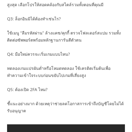
สูงสุด เลือกโปรให้สอดคล้องกับสไตล์รวมทั้งตอนที่คุณมี
Q3: ล็อกอินมิได้ต้องทำเช่นไร?
ใช้เมนู “ลืมรหัสผ่าน” ล้างแคช/คุกกี้ ตรวจโฟลเดอร์สแปม รวมทั้ง
ติดต่อซัพพอร์ตพร้อมหลักฐานการันตีตัวตน
Q4: มือใหม่ควรจะเริ่มเกมแบบไหน?
ทดลองเกมแปรผันต่ำหรือโหมดทดลอง ใช้เครดิตเริ่มต้นเพื่อ
ทำความเข้าใจระบบก่อนขยับไปเกมที่เสี่ยงสูง
Q5: ต้องเปิด 2FA ไหม?
ชี้แนะอย่างมาก ด้วยเหตุว่าช่วยลดโอกาสการเข้าถึงบัญชีโดยไม่ได้
รับอนุญาต