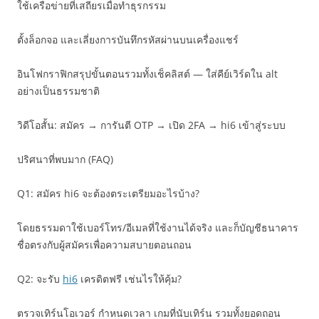
ใช้เครือข่ายที่เสถียรเมื่อทำธุรกรรม
ตั้งล็อกจอ และเลี่ยงการบันทึกรหัสผ่านบนเครื่องแชร์
อินโฟกราฟิกสรุปขั้นตอนรวมทั้งเช็คลิสต์ — ใส่คีย์เวิร์ดใน alt
อย่างเป็นธรรมชาติ
วิดีโอสั้น: สมัคร → การันตี OTP → เปิด 2FA → hi6 เข้าสู่ระบบ
ปริศนาที่พบมาก (FAQ)
Q1: สมัคร hi6 จะต้องตระเตรียมอะไรบ้าง?
โดยธรรมดาใช้เบอร์โทร/อีเมลที่ใช้งานได้จริง และก็บัญชีธนาคาร
ชื่อตรงกับผู้สมัครเพื่อความสบายตอนถอน
Q2: จะรับ
hi6
เครดิตฟรี เช่นไรให้คุ้ม?
ตรวจเทิร์นโอเวอร์ กำหนดเวลา เกมที่นับเทิร์น รวมทั้งยอดถอน