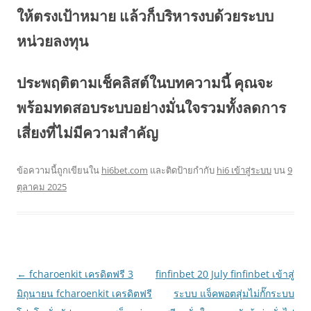
ให้ตรงเป้าหมาย แล้วก็บริหารงบด้วยระบบ
หน่วยลงทุน
ประพฤติตามเช็คลิสต์ในบทความนี้ คุณจะ
พร้อมทดสอบระบบอย่างมั่นใจรวมทั้งลดการ
เสี่ยงที่ไม่มีความสำคัญ
ข้อความนี้ถูกเขียนใน
hi6bet.com
และติดป้ายกำกับ
hi6 เข้าสู่ระบบ
บน
9
ตุลาคม 2025
เมนู
←
fcharoenkit เครดิตฟรี 3
finfinbet 20 July finfinbet เข้าสู่
นำทาง
มิถุนายน fcharoenkit เครดิตฟรี
ระบบ แจ็คพอตสุ่มไม่กั๊กระบบ