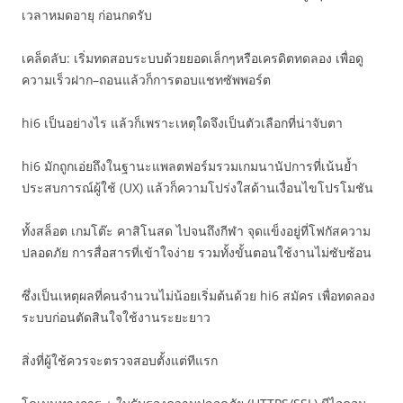
เวลาหมดอายุ ก่อนกดรับ
เคล็ดลับ: เริ่มทดสอบระบบด้วยยอดเล็กๆหรือเครดิตทดลอง เพื่อดู
ความเร็วฝาก–ถอนแล้วก็การตอบแชทซัพพอร์ต
hi6 เป็นอย่างไร แล้วก็เพราะเหตุใดจึงเป็นตัวเลือกที่น่าจับตา
hi6 มักถูกเอ่ยถึงในฐานะแพลตฟอร์มรวมเกมนานัปการที่เน้นย้ำ
ประสบการณ์ผู้ใช้ (UX) แล้วก็ความโปร่งใสด้านเงื่อนไขโปรโมชัน
ทั้งสล็อต เกมโต๊ะ คาสิโนสด ไปจนถึงกีฬา จุดแข็งอยู่ที่โฟกัสความ
ปลอดภัย การสื่อสารที่เข้าใจง่าย รวมทั้งขั้นตอนใช้งานไม่ซับซ้อน
ซึ่งเป็นเหตุผลที่คนจำนวนไม่น้อยเริ่มต้นด้วย hi6 สมัคร เพื่อทดลอง
ระบบก่อนตัดสินใจใช้งานระยะยาว
สิ่งที่ผู้ใช้ควรจะตรวจสอบตั้งแต่ทีแรก