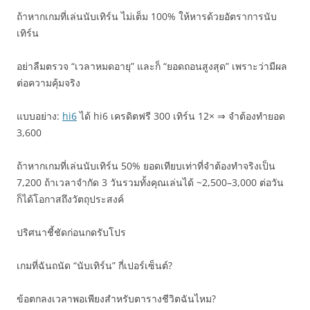
ถ้าหากเกมที่เล่นนับเทิร์น ไม่เต็ม 100% ให้หารด้วยอัตราการนับ
เทิร์น
อย่าลืมตรวจ “เวลาหมดอายุ” และก็ “ยอดถอนสูงสุด” เพราะว่ามีผล
ต่อความคุ้มจริง
แบบอย่าง:
hi6
ได้ hi6 เครดิตฟรี 300 เทิร์น 12× ⇒ จำต้องทำยอด
3,600
ถ้าหากเกมที่เล่นนับเทิร์น 50% ยอดเทียบเท่าที่จำต้องทำจริงเป็น
7,200 ถ้าเวลาจำกัด 3 วันรวมทั้งคุณเล่นได้ ~2,500–3,000 ต่อวัน
ก็ได้โอกาสถึงวัตถุประสงค์
ปริศนาชี้ชัดก่อนกดรับโปร
เกมที่ฉันถนัด “นับเทิร์น” กี่เปอร์เซ็นต์?
ข้อตกลงเวลาพอเพียงสำหรับตารางชีวิตฉันไหม?