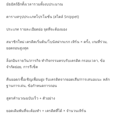
มัธยัสถ์อีกทั้งเวลารวมทั้งงบประมาณ
ตารางสรุปประเภทโปรโมชั่น (สไตล์ Snippet)
ประเภท รายละเอียดย่อ จุดที่จะต้องมอง
สมาชิกใหม่ เครดิตเริ่มต้น/โบนัสฝากแรก เทิร์น × ครั้ง, เกมที่ร่วม,
ยอดถอนสูงสุด
ล็อกอินรายวัน/ภารกิจ ทำกิจกรรมครบรับเครดิต กรอบเวลา, ข้อ
จำกัดย่อย, การรีเซ็ต
คืนยอด/เชื้อเชิญเพื่อนฝูง รับเครดิตจากยอดเสีย/การเสนอแนะ หลัก
ฐานการเล่น, ข้อกำหนดการถอน
สูตรคำนวณฉบับเร็ว + ตัวอย่าง
ยอดเดิมพันที่จะต้องทำ = เครดิตที่ได้ × จำนวนเทิร์น