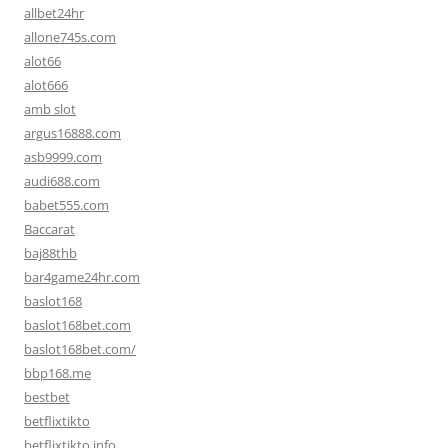
allbet24hr
allone745s.com
alot66
alot666
amb slot
argus16888.com
asb9999.com
audi688.com
babet555.com
Baccarat
baj88thb
bar4game24hr.com
baslot168
baslot168bet.com
baslot168bet.com/
bbp168.me
bestbet
betflixtikto
betflixtikto.info