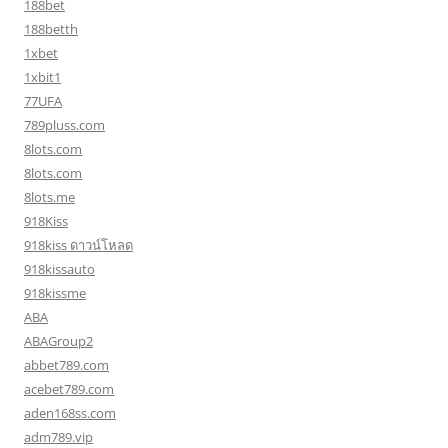
188bet
188betth
1xbet
1xbit1
77UFA
789pluss.com
8lots.com
8lots.com
8lots.me
918Kiss
918kiss ดาวน์โหลด
918kissauto
918kissme
ABA
ABAGroup2
abbet789.com
acebet789.com
aden168ss.com
adm789.vip