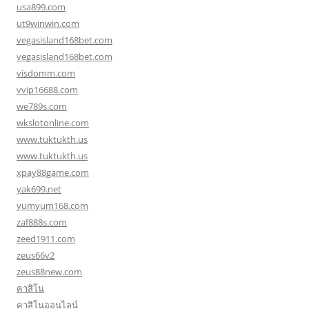
usa899.com
ut9winwin.com
vegasisland168bet.com
vegasisland168bet.com
visdomm.com
vvip16688.com
we789s.com
wkslotonline.com
www.tuktukth.us
www.tuktukth.us
xpay88game.com
yak699.net
yumyum168.com
zaf888s.com
zeed1911.com
zeus66v2
zeus88new.com
คาสิโน
คาสิโนออนไลน์