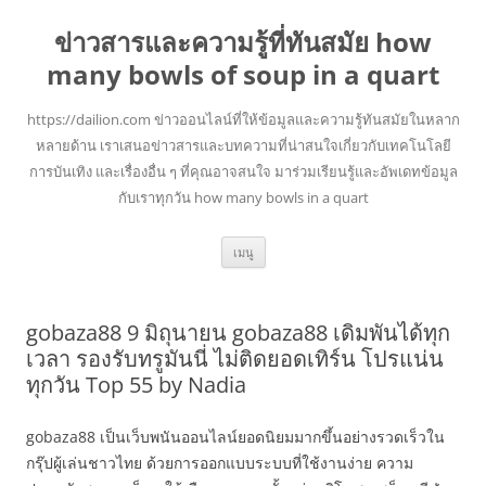
ข่าวสารและความรู้ที่ทันสมัย how
many bowls of soup in a quart
https://dailion.com ข่าวออนไลน์ที่ให้ข้อมูลและความรู้ทันสมัยในหลาก
หลายด้าน เราเสนอข่าวสารและบทความที่น่าสนใจเกี่ยวกับเทคโนโลยี
การบันเทิง และเรื่องอื่น ๆ ที่คุณอาจสนใจ มาร่วมเรียนรู้และอัพเดทข้อมูล
กับเราทุกวัน how many bowls in a quart
ข้าม
เมนู
ไป
ยัง
เนื้อหา
gobaza88 9 มิถุนายน gobaza88 เดิมพันได้ทุก
เวลา รองรับทรูมันนี่ ไม่ติดยอดเทิร์น โปรแน่น
ทุกวัน Top 55 by Nadia
gobaza88 เป็นเว็บพนันออนไลน์ยอดนิยมมากขึ้นอย่างรวดเร็วใน
กรุ๊ปผู้เล่นชาวไทย ด้วยการออกแบบระบบที่ใช้งานง่าย ความ