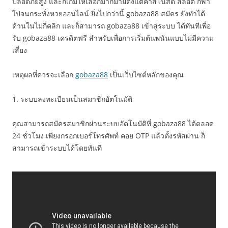
ปลอดภัยสูง และก็เกมให้เลือกมากมายตั้งแต่คาสิโนสด สล็อต กีฬา
ไปจนกระทั่งหวยออนไลน์ ยิ่งไปกว่านี้ gobaza88 สมัคร ยังทำได้
ด้านในไม่กี่คลิก และก็สามารถ gobaza88 เข้าสู่ระบบ ได้ทันทีเพื่อ
รับ gobaza88 เครดิตฟรี สำหรับเพื่อการเริ่มต้นพนันแบบไม่มีความ
เสี่ยง
เหตุผลที่ควรจะเลือก
gobaza88
เป็นเว็บไซต์หลักของคุณ
1. ระบบลงทะเบียนเป็นสมาชิกอัตโนมัติ
คุณสามารถสมัครสมาชิกผ่านระบบอัตโนมัติที่ gobaza88 ได้ตลอด
24 ชั่วโมง เพียงกรอกเบอร์โทรศัพท์ คอย OTP แล้วตั้งรหัสผ่าน ก็
สามารถเข้าระบบได้โดยทันที