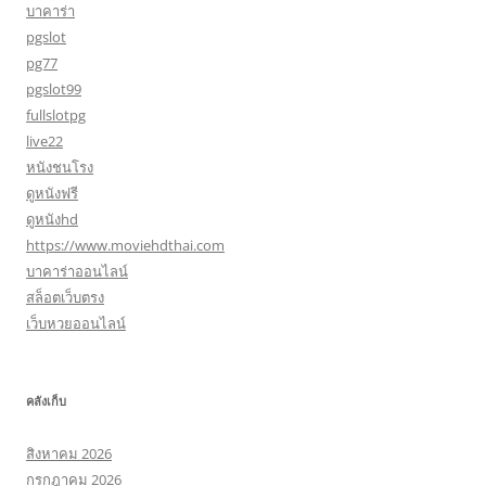
บาคาร่า
pgslot
pg77
pgslot99
fullslotpg
live22
หนังชนโรง
ดูหนังฟรี
ดูหนังhd
https://www.moviehdthai.com
บาคาร่าออนไลน์
สล็อตเว็บตรง
เว็บหวยออนไลน์
คลังเก็บ
สิงหาคม 2026
กรกฎาคม 2026