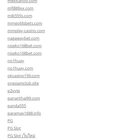
mexicanoo.com
mfj889xx.com
mib555s.com
mmgoldsbets.com
mmplay-casino.com
nagawaybet.com
niseko168bet.com
niseko168bet.com
no1huay
no1huay.com
okcasino159.com
onesiamclub.site
p2vvip
pananthai99.com
panda555
paramax1688.info
PG
PG Slot
PG Slot เว็บใหม่