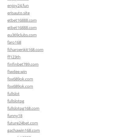
enjoy24.fun
erisauto.site
etbet16888.com
etbet16888.com
eu369clubs.com
faro168
fcharoenkit168.com
ff123th
finfinbet789.com
fiwdee.win
fox689ok.com
fox689ok.com
fullslot
fullslotpg
fullslotpg168.com
funny18
future24bet.com
gachawin168.com