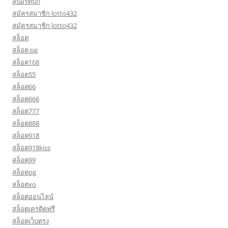
สปอร์ตบุ๊ก
สมัครสมาชิก lotto432
สมัครสมาชิก lotto432
สล็อต
สล็อต pg
สล็อต168
สล็อต55
สล็อต66
สล็อต666
สล็อต777
สล็อต888
สล็อต918
สล็อต918kiss
สล็อต99
สล็อตpg
สล็อตxo
สล็อตออนไลน์
สล็อตเครดิตฟรี
สล็อตเว็บตรง