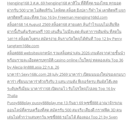
Hengjing168 3 ส.ค. 69 hengjing168 คาสิโน ที่ดีที่สุด ของไทย ทุกยอด
ฝากรับ 500 บาท ไม่ติดเทิร์น ไลฟ์สด สล็อต ยิงปลา กีฬา ไพ่ เครดิตฟรี แจก
เครดิตฟรี เยอะที่สุด Top 16 by Freeman Hengjing168d.com
สล็อต168 14 August 2569 สล็อต168 สายแตก ลุ้นกำไรแบบไม่เสียฟีล
ฝากนี้เกินคุ้มรับทุนฟรี 100 เล่นลื่น ไม่มีสะดุด คุ้มค่าการเดิมพัน ที่สุดใน
วงการ สล็อตเว็บตรง สมัครง่าย ลุ้นรางวัลใหญ่ได้ทันที Top 12 by Percy
tangtem168e.com
สล็อต888 websiteแจกหนัก รวมสล็อตน่าเล่น 2026 เกมดังจากค่ายชั้นนำ
พร้อมรายละเอียดครบทุกมิติ casino online เว็บใหญ่ ทดลองเล่น Top 36
by Alecia Jin888.asia 22 ก.ย. 26
บาคาร่า Sexy168c.com 28 July 2569 บาคาร่า เปิดมุมมองใหม่ของเกมบา
คาร่า เซียนบาคาร่าตัวจริงรับ 3 แสน เกมดัง ฟีเจอร์ครบ สัมผัสโต๊ะสด
ระดับพรีเมียม บาคาร่า168 เปิดเกมไว รับโปรใหญ่ไปเลย Top 16 by
Thalia
Pussy888play pussy888play.me 13 กันยา 69 พุซซี่888 อาณาจักรเกม
ออนไลน์ที่ครบเครื่องที่สุด สมัครรับ 500 สมจริง เสียงดี กราฟฟิค 3D คน
เล่นไม่ต่ำกว่าแสนทุกวัน พุซซี่888 รอไม่ได้ ต้องลอง Top 21 by Sven