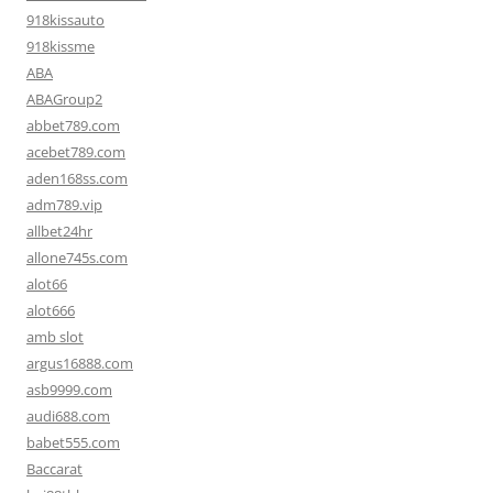
918kissauto
918kissme
ABA
ABAGroup2
abbet789.com
acebet789.com
aden168ss.com
adm789.vip
allbet24hr
allone745s.com
alot66
alot666
amb slot
argus16888.com
asb9999.com
audi688.com
babet555.com
Baccarat