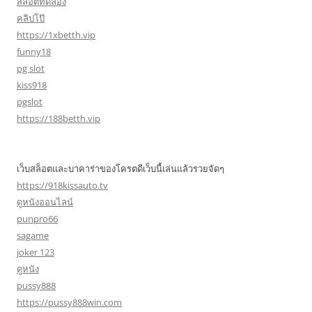
สล็อตทดลอง
คลิปโป๊
https://1xbetth.vip
funny18
pg slot
kiss918
pgslot
https://188betth.vip
เว็บสล็อตและบาคาร่าของโครตดีเว็บนี้เล่นแล้วรวยจัดๆ
https://918kissauto.tv
ดูหนังออนไลน์
punpro66
sagame
joker 123
ดูหนัง
pussy888
https://pussy888win.com