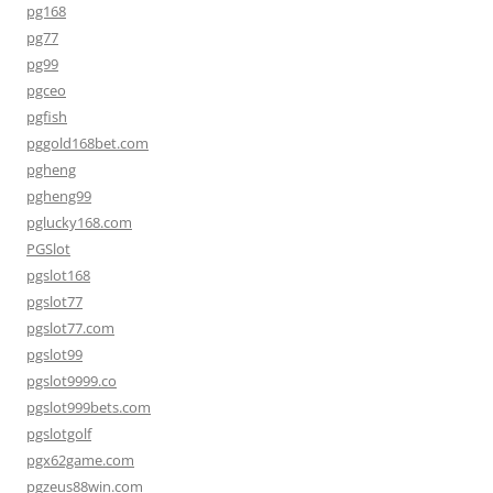
pg168
pg77
pg99
pgceo
pgfish
pggold168bet.com
pgheng
pgheng99
pglucky168.com
PGSlot
pgslot168
pgslot77
pgslot77.com
pgslot99
pgslot9999.co
pgslot999bets.com
pgslotgolf
pgx62game.com
pgzeus88win.com