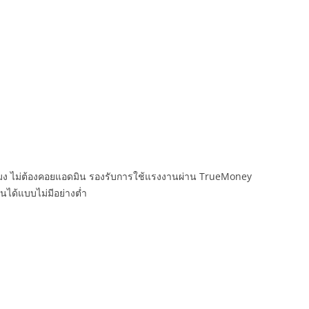
โมง ไม่ต้องคอยแอดมิน รองรับการใช้แรงงานผ่าน TrueMoney
ได้แบบไม่มีอย่างต่ำ