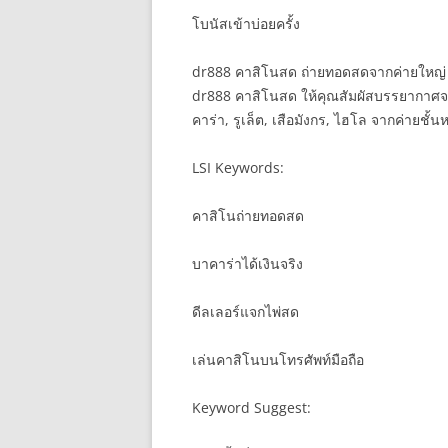
โบนัสเข้าบ่อยครั้ง
dr888 คาสิโนสด ถ่ายทอดสดจากค่ายใหญ่
dr888 คาสิโนสด ให้คุณสัมผัสบรรยากาศจริ
คาร่า, รูเล็ต, เสือมังกร, ไฮโล จากค่ายชั
LSI Keywords:
คาสิโนถ่ายทอดสด
บาคาร่าได้เงินจริง
ดีลเลอร์แจกไพ่สด
เล่นคาสิโนบนโทรศัพท์มือถือ
Keyword Suggest: