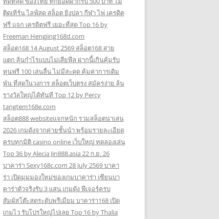
ที่ดีที่สุด ของไทย ทุกยอดฝากรับ 500 บาท ไม่
ติดเทิร์น ไลฟ์สด สล็อต ยิงปลา กีฬา ไพ่ เครดิต
ฟรี แจก เครดิตฟรี เยอะที่สุด Top 16 by
Freeman Hengjing168d.com
สล็อต168 14 August 2569 สล็อต168 สาย
แตก ลุ้นกำไรแบบไม่เสียฟีล ฝากนี้เกินคุ้มรับ
ทุนฟรี 100 เล่นลื่น ไม่มีสะดุด คุ้มค่าการเดิม
พัน ที่สุดในวงการ สล็อตเว็บตรง สมัครง่าย ลุ้น
รางวัลใหญ่ได้ทันที Top 12 by Percy
tangtem168e.com
สล็อต888 websiteแจกหนัก รวมสล็อตน่าเล่น
2026 เกมดังจากค่ายชั้นนำ พร้อมรายละเอียด
ครบทุกมิติ casino online เว็บใหญ่ ทดลองเล่น
Top 36 by Alecia Jin888.asia 22 ก.ย. 26
บาคาร่า Sexy168c.com 28 July 2569 บาคา
ร่า เปิดมุมมองใหม่ของเกมบาคาร่า เซียนบา
คาร่าตัวจริงรับ 3 แสน เกมดัง ฟีเจอร์ครบ
สัมผัสโต๊ะสดระดับพรีเมียม บาคาร่า168 เปิด
เกมไว รับโปรใหญ่ไปเลย Top 16 by Thalia