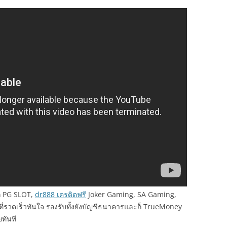
ก่ PG SLOT,
dr888 เครดิตฟรี
Joker Gaming, SA Gaming,
ที่รวดเร็วทันใจ รองรับทั้งยังบัญชีธนาคารและก็ TrueMoney
ยทันที