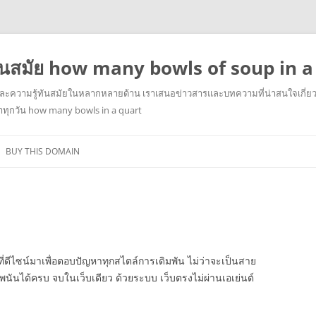
ทันสมัย how many bowls of soup in a
ลและความรู้ทันสมัยในหลากหลายด้าน เราเสนอข่าวสารและบทความที่น่าสนใจเกี่ยวกับเ
าทุกวัน how many bowls in a quart
ข้าม
ไป
BUY THIS DOMAIN
ยัง
เนื้อหา
่ดีไซน์มาเพื่อตอบปัญหาทุกสไตล์การเดิมพัน ไม่ว่าจะเป็นสาย
นันได้ครบ จบในเว็บเดียว ด้วยระบบ เว็บตรงไม่ผ่านเอเย่นต์