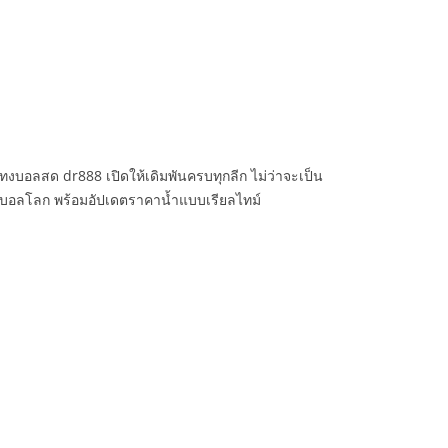
ทงบอลสด dr888 เปิดให้เดิมพันครบทุกลีก ไม่ว่าจะเป็น
รือบอลโลก พร้อมอัปเดตราคาน้ำแบบเรียลไทม์