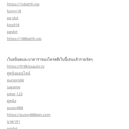
https://1xbetth.vip
funny18
pg slot
kiss918
pgslot
https://188betth.vip
เว็บสล็อตและบาคาร่าของโครตดีเว็บนี้เล่นแล้วรวยจัดๆ
https://918kissauto.tv
ดูหนังออนไลน์
punpro66
sagame
joker 123
ดูหนัง
pussy888
https://pussy888win.com
บาคาร่า
pgslot