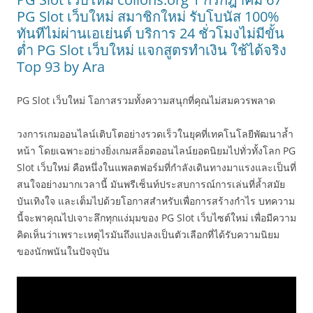
PG Slot เว็บใหม่ สมาชิกใหม่ รับโบนัส 100%
ทันทีไม่ผ่านเอเย่นต์ บริการ 24 ชั่วโมงไม่มีขั้น
ต่ำ PG Slot เว็บใหม่ แจกสูตรทำเงิน ใช้ได้จริง
Top 93 by Ara
PG Slot เว็บใหม่ โอกาสรวมทั้งความสนุกที่คุณไม่สมควรพลาด
วงการเกมออนไลน์เติบโตอย่างรวดเร็วในยุคที่เทคโนโลยีพัฒนาล้ำ
หน้า โดยเฉพาะอย่างยิ่งเกมสล็อตออนไลน์ยอดนิยมไปทั่วทั้งโลก PG
Slot เว็บใหม่ คือหนึ่งในแพลตฟอร์มที่กำลังเดินทางมาแรงและเป็นที่
สนใจอย่างมากเวลานี้ มันพรีเซ็นท์ประสบการณ์การเล่นที่ล้ำสมัย
บันเทิงใจ และเต็มไปด้วยโอกาสสำหรับเพื่อการสร้างกำไร บทความ
นี้จะพาคุณไปเจาะลึกทุกแง่มุมของ PG Slot เว็บไซต์ใหม่ เพื่อมีความ
คิดเห็นว่าเพราะเหตุไรมันถึงแปลงเป็นตัวเลือกที่ได้รับความนิยม
ของนักพนันในปัจจุบัน