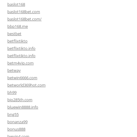
baslot168
baslot168bet.com
baslot168bet.com/
bbp168.me
bestbet
betflixtikto
betflixtikto.info
betflixtikto.info
betm4vip.com
betway
betwin6666.com
betworld369hot.com
bh99
bio285th.com
bluewin8888.info
bng55
bonanza99
bonus888
bwvip4.com