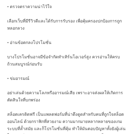
• ตรวจตราความน่าไว้ใจ
เลือกเว็บที่มีรีวิวดีและได้รับการรับรอง เพื่อคุ้มครองปกป้องการถูก
หลอกลวง
• อ่านข้อตกลงโปรโมชั่น
บางโปรโมชั่นอาจมีข้อจำกัดทำเทิร์นโอเวอร์สูง ควรอ่านให้ครบ
ถ้วนสมบูรณ์ก่อนรับ
• ข่มอารมณ์
อย่าเล่นด้วยความโลภหรืออารมณ์เสีย เพราะอาจส่งผลให้เกิดการ
ตัดสินใจที่บกพร่อง
สล็อตเครดิตฟรี เป็นแพลตฟอร์มที่น่าดึงดูดสำหรับคนที่ถูกใจสล็อต
ออนไลน์ ด้วยกราฟิกที่สวยงาม ความมากมายหลากหลายของเกม
ระบบที่ล้ำสมัย และก็โปรโมชั่นที่คุ้ม ทำให้มันตอบปัญหาทั้งยังผู้เล่น