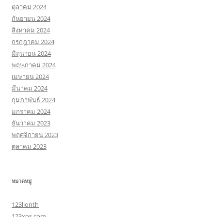
ตุลาคม 2024
กันยายน 2024
สิงหาคม 2024
กรกฎาคม 2024
มิถุนายน 2024
พฤษภาคม 2024
เมษายน 2024
มีนาคม 2024
กุมภาพันธ์ 2024
มกราคม 2024
ธันวาคม 2023
พฤศจิกายน 2023
ตุลาคม 2023
หมวดหมู่
123lionth
123xos.com