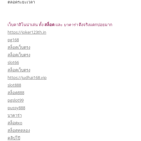
ตลอดระยะเวลา
เว็บคาสิโนน่าเล่น ทั้ง
สล็อต
และ
บาคาร่า
ตึงจริงแตกบ่อยมาก
https://joker123th.in
pg168
สล็อตเว็บตรง
สล็อตเว็บตรง
slot66
สล็อตเว็บตรง
https://judhai168.vip
slot888
สล็อต888
pgslot99
pussy888
บาคาร่า
สล็อตxo
สล็อตทดลอง
คลิปโป๊