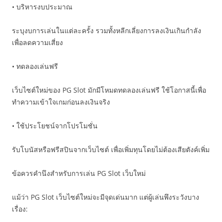
• บริหารงบประมาณ
ระบุงบการเล่นในแต่ละครั้ง รวมทั้งหลีกเลี่ยงการลงเงินเกินกำลัง
เพื่อลดความเสี่ยง
• ทดลองเล่นฟรี
เว็บไซต์ใหม่ของ PG Slot มักมีโหมดทดลองเล่นฟรี ใช้โอกาสนี้เพื่อ
ทำความเข้าใจเกมก่อนลงเงินจริง
• ใช้ประโยชน์จากโปรโมชั่น
รับโบนัสหรือฟรีสปินจากเว็บไซต์ เพื่อเพิ่มทุนโดยไม่ต้องเสียตังค์เพิ่ม
ข้อควรคำนึงสำหรับการเล่น PG Slot เว็บใหม่
แม้ว่า PG Slot เว็บไซต์ใหม่จะมีจุดเด่นมาก แต่ผู้เล่นพึงระวังบาง
เรื่อง: