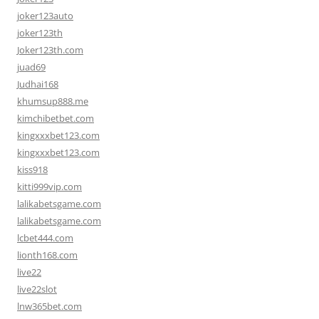
joker123auto
joker123th
Joker123th.com
juad69
Judhai168
khumsup888.me
kimchibetbet.com
kingxxxbet123.com
kingxxxbet123.com
kiss918
kitti999vip.com
lalikabetsgame.com
lalikabetsgame.com
lcbet444.com
lionth168.com
live22
live22slot
lnw365bet.com