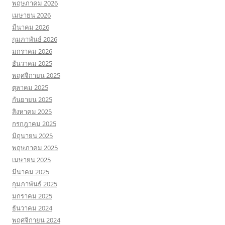
พฤษภาคม 2026
เมษายน 2026
มีนาคม 2026
กุมภาพันธ์ 2026
มกราคม 2026
ธันวาคม 2025
พฤศจิกายน 2025
ตุลาคม 2025
กันยายน 2025
สิงหาคม 2025
กรกฎาคม 2025
มิถุนายน 2025
พฤษภาคม 2025
เมษายน 2025
มีนาคม 2025
กุมภาพันธ์ 2025
มกราคม 2025
ธันวาคม 2024
พฤศจิกายน 2024