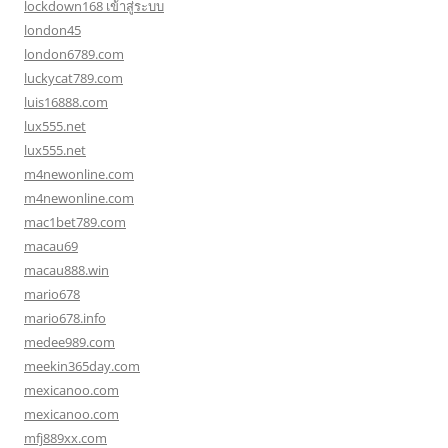
lockdown168 เข้าสู่ระบบ
london45
london6789.com
luckycat789.com
luis16888.com
lux555.net
lux555.net
m4newonline.com
m4newonline.com
mac1bet789.com
macau69
macau888.win
mario678
mario678.info
medee989.com
meekin365day.com
mexicanoo.com
mexicanoo.com
mfj889xx.com