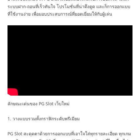
ระบบฝาก-ถอนที่เร็วทันใจ โปรโมชั่นที่น่าดึงดูด และก็การออกแบบ
ที่ใช้งานง่าย เพื่อมอบประสบการณ์ที่ยอดเยี่ยมให้กับผู้เล่น
ลักษณะเด่นของ PG Slot เว็บใหม่
1. วางแบบรวมทั้งกราฟิกระดับพรีเมียม
PG Slot สะดุดตาด้วยการออกแบบที่เอาใจใส่ทุกรายละเอียด ทุกเกม