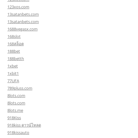
123xos.com
13satanbets.com
13satanbets.com
1688vegasx.com
168slot
168สล็อต
188bet
188betth
1xbet
1xbit1
77UFA
789pluss.com
8lots.com
8lots.com
8lots.me
918Kiss
918kiss ดาวน์โหลด
918kissauto