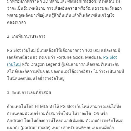
มาพร้อมภาพกราฟิก 3D ที่สวยและ动画(animation) ที่ไหลลื่น ไม่
ว่าจะเป็นธีมเทพนิยาย การเสี่ยงอันตราย หรือวัฒนธรรมตะวันออก
ทุกเกมถูกผลิตมาเพื่อผู้เล่นรู้สึกตื่นเต้นแล้วก็เพลิดเพลินเจริญใจ
ตลอดเวลา
2. เกมที่นานาประการ
PG Slot เว็บใหม่ มีเกมสล็อตให้เลือกมากกว่า 100 เกม แต่ละเกมมี
เอกลักษณ์ส่วนตัว ดังเช่นว่า Fortune Gods, Medusa,
PG Slot
เว็บใหม่
หรือ Dragon Legend ผู้เล่นสามารถเลือกเกมที่เหมาะกับ
สไตล์และก็ความชื่นชอบของตนเองได้อย่างอิสระ ไม่ว่าจะเป็นเกมที่
โบนัสแตกบ่อยหรือย้ำรางวัลใหญ่
3. ระบบการเล่นที่ล้ำสมัย
ด้วยเทคโนโลยี HTML5 ทำให้ PG Slot เว็บใหม่ สามารถเล่นได้ทั้ง
ยังบนคอมพิวเตอร์รวมทั้งสมาร์ทโฟน ไม่ว่าจะใช้ iOS หรือ
Android โดยไม่ต้องดาวน์โหลดแอปเพิ่มเติม ตัวเกมยังรองรับโหมด
แนวดิ่ง (portrait mode) เหมาะสำหรับคนที่ชอบเล่นบนมือถือ