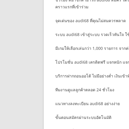
คราวแรกที่เข้าร่วม
จุดเด่นของ audi68 ที่คุณไม่สมควรพลาด
ระบบ audi68 เข้าสู่ระบบ รวดเร็วทันใจ ใช
มีเกมให้เลือกเล่นกว่า 1,000 รายการ จากค่า
โปรโมชั่น audi68 เครดิตฟรี แจกหนัก แจ
บริการฝากถอนออโต้ ไม่มีอย่างต่ำ เงินเข้าท
ทีมงานดูแลลูกค้าตลอด 24 ชั่วโมง
แนวทางลงทะเบียน audi68 อย่างง่าย
ขั้นตอนสมัครผ่านระบบอัตโนมัติ