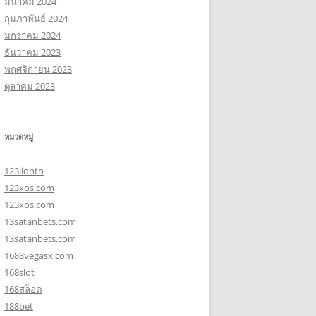
มีนาคม 2024
กุมภาพันธ์ 2024
มกราคม 2024
ธันวาคม 2023
พฤศจิกายน 2023
ตุลาคม 2023
หมวดหมู่
123lionth
123xos.com
123xos.com
13satanbets.com
13satanbets.com
1688vegasx.com
168slot
168สล็อต
188bet