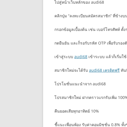
ไปสู่หน้าเว็บหลักของ audi68
คลิกปุ่ม “ลงทะเบียนสมัครสมาชิก” ที่ข้างบ
กรอกข้อมูลเบื้องต้น เช่น เบอร์โทรศัพท์ ตั้ง
กดยืนยัน และก็รอรับรหัส OTP เพื่อรับรอง
เข้าสู่ระบบ
audi68
เข้าระบบ แล้วก็เริ่มใช
สมาชิกใหม่จะได้รับ
audi68 เครดิตฟรี
ทันท
โปรโมชั่นแนะนำจาก audi68
โปรสมาชิกใหม่ ฝากคราวแรกรับเพิ่ม 100
คืนยอดเสียทุกอาทิตย์ 10%
ชี้แนะเพื่อนพ้อง รับค่าคอมมิชชั่น 0.8% ทั้งช