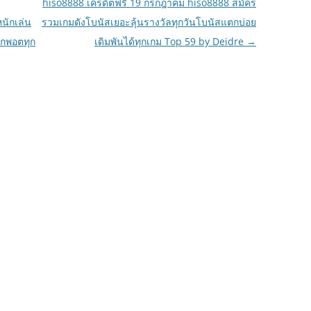
hiso8888 เครดิตฟรี 19 กรกฎาคม hiso8888 สมัคร
หนักเล่น
รวมเกมดังโบนัสเยอะลุ้นรางวัลทุกวันโบนัสแตกบ่อย
็กพอตทุก
เดิมพันได้ทุกเกม Top 59 by Deidre
→