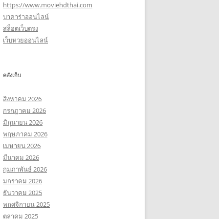
https://www.moviehdthai.com
บาคาร่าออนไลน์
สล็อตเว็บตรง
เว็บหวยออนไลน์
คลังเก็บ
สิงหาคม 2026
กรกฎาคม 2026
มิถุนายน 2026
พฤษภาคม 2026
เมษายน 2026
มีนาคม 2026
กุมภาพันธ์ 2026
มกราคม 2026
ธันวาคม 2025
พฤศจิกายน 2025
ตุลาคม 2025