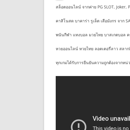
สล็อตออนไลน์ จากค่าย PG SLOT, Joker, 
คาสิโนสด บาคาร่า รูเล็ต เสือมังกร จาก 
พนันกีฬา แทงบอล มวยไทย บาสเกตบอล คร
หวยออนไลน์ หวยไทย ลอตเตอรี่ลาว สลาก
ทุกเกมได้รับการยืนยันความถูกต้องจากหน