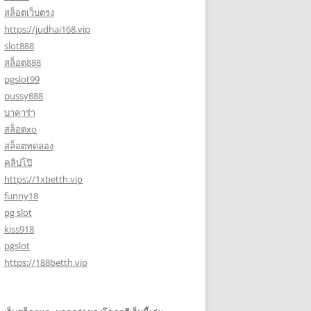
สล็อตเว็บตรง
https://judhai168.vip
slot888
สล็อต888
pgslot99
pussy888
บาคาร่า
สล็อตxo
สล็อตทดลอง
คลิปโป๊
https://1xbetth.vip
funny18
pg slot
kiss918
pgslot
https://188betth.vip