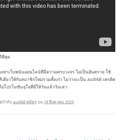
ที่สุด
มองหาเว็บพนันออนไลน์ที่มีความครบวงจร ไม่เป็นอันตราย ใช้
ดียวให้กับสมาชิกใหม่รวมทั้งเก่า ไม่ว่าจะเป็น audi68 เครดิต
ือโปรโมชันจุใจที่มีให้วันแล้ววันเล่า
ายกำกับ
audi68 สมัคร
บน
18 สิงหาคม 2025