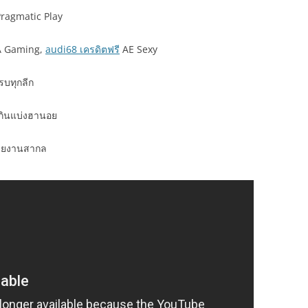
Pragmatic Play
SA Gaming,
audi68 เครดิตฟรี
AE Sexy
บทุกลีก
กินแบ่งฮานอย
่วยงานสากล