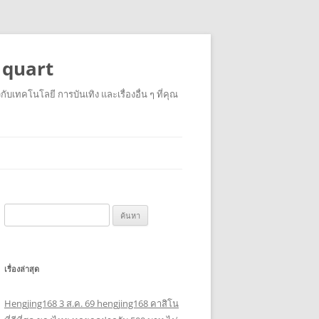
 quart
ทคโนโลยี การบันเทิง และเรื่องอื่น ๆ ที่คุณ
ค้นหา
สำหรับ:
เรื่องล่าสุด
Hengjing168 3 ส.ค. 69 hengjing168 คาสิโน