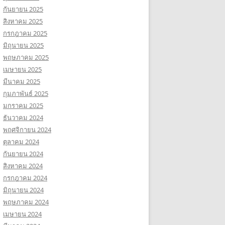
กันยายน 2025
สิงหาคม 2025
กรกฎาคม 2025
มิถุนายน 2025
พฤษภาคม 2025
เมษายน 2025
มีนาคม 2025
กุมภาพันธ์ 2025
มกราคม 2025
ธันวาคม 2024
พฤศจิกายน 2024
ตุลาคม 2024
กันยายน 2024
สิงหาคม 2024
กรกฎาคม 2024
มิถุนายน 2024
พฤษภาคม 2024
เมษายน 2024