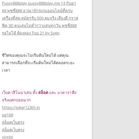
Pussy888play pussy888play.me 13 กันยา
69 พุซซี่888 อาณาจักรเกมออนไลน์ที่ครบ
เครื่องที่สุด สมัครรับ 500 สมจริง เสียงดี กราฟ
ฟิค 3D คนเล่นไม่ต่ำกว่าแสนทุกวัน พุซซี่888
รอไม่ได้ ต้องลอง Top 21 by Sven
ชีวิตของคุณจะไม่เริ่มต้นใหม่ได้ แต่คุณ
สามารถเลือกที่จะเริ่มต้นใหม่ได้ตลอดระยะ
เวลา
เว็บคาสิโนน่าเล่น ทั้ง
สล็อต
และ
บาคาร่า
ตึง
จริงแตกบ่อยมาก
https://joker123th.in
pg168
สล็อตเว็บตรง
สล็อตเว็บตรง
slot66