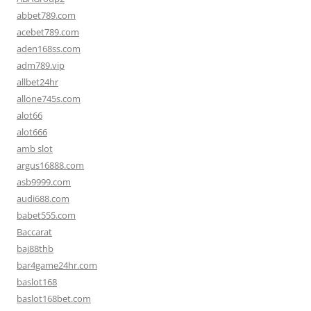
abbet789.com
acebet789.com
aden168ss.com
adm789.vip
allbet24hr
allone745s.com
alot66
alot666
amb slot
argus16888.com
asb9999.com
audi688.com
babet555.com
Baccarat
baj88thb
bar4game24hr.com
baslot168
baslot168bet.com