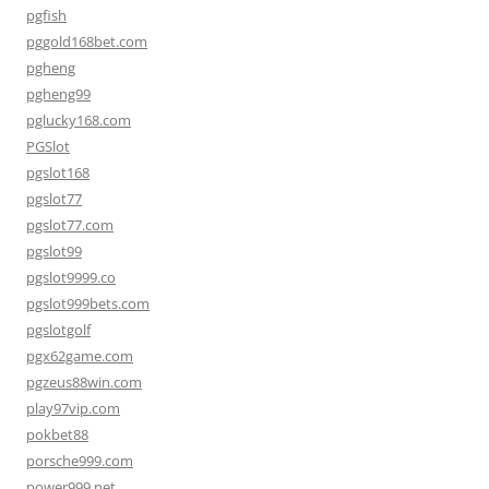
pgfish
pggold168bet.com
pgheng
pgheng99
pglucky168.com
PGSlot
pgslot168
pgslot77
pgslot77.com
pgslot99
pgslot9999.co
pgslot999bets.com
pgslotgolf
pgx62game.com
pgzeus88win.com
play97vip.com
pokbet88
porsche999.com
power999.net