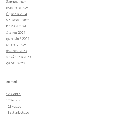
สิงหาคม 2024
กรกฎาคม 2024
มิถุนายน 2024
พฤษภาคม 2024
เมษายน 2024
มีนาคม 2024
กุมภาพันธ์ 2024
มกราคม 2024
ธันวาคม 2023
พฤศจิกายน 2023
ตุลาคม 2023
หมวดหมู่
123lionth
123xos.com
123xos.com
13satanbets.com