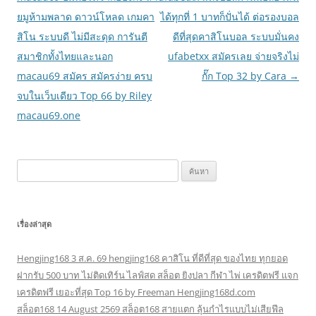
เรื่อง
ยมูห้ามพลาด ดาวน์โหลด เกมคา
ได้ทุกที่ 1 บาทก็ปั่นได้ ต่อรองบอล
สิโน ระบบดี ไม่มีสะดุด การันตี
ดีที่สุดคาสิโนบอล ระบบมั่นคง
สมาชิกทั้งไทยและนอก
ufabetxx สมัครเลย จ่ายจริงไม่
macau69 สมัคร สมัครง่าย ครบ
กั๊ก Top 32 by Cara
→
จบในเว็บเดียว Top 66 by Riley
macau69.one
ค้นหา
สำหรับ:
เรื่องล่าสุด
Hengjing168 3 ส.ค. 69 hengjing168 คาสิโน ที่ดีที่สุด ของไทย ทุกยอด
ฝากรับ 500 บาท ไม่ติดเทิร์น ไลฟ์สด สล็อต ยิงปลา กีฬา ไพ่ เครดิตฟรี แจก
เครดิตฟรี เยอะที่สุด Top 16 by Freeman Hengjing168d.com
สล็อต168 14 August 2569 สล็อต168 สายแตก ลุ้นกำไรแบบไม่เสียฟีล