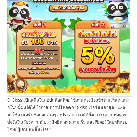
918kiss เป็นหนึ่งในแอปสล็อตที่ผมใช้งานต่อเนื่องช้านานที่สุด และ
ก็ในปีนี้ผมได้ได้โอกาส ดาวน์โหลด 918kiss เวอร์ชั่นล่าสุด 2026
มาใช้งานจริง ซึ่งบอกตรงๆว่าประสบการณ์ดียิ่งกว่ารุ่นก่อนพอควร
ทั้งยังในเรื่องความมีประสิทธิภาพ ความเร็ว และฟีเจอร์ใหม่ๆที่ตอบ
โจทย์ผู้เล่นเพิ่มขึ้นเรื่อยๆ