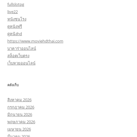
fullslotpg
live22
หนังชนโรง
ดูหนังฟรี
ดูหนังhd
https://www.moviehdthai.com
บาคาร่าออนไลน์
สล็อตเว็บตรง
เว็บหวยออนไลน์
คลังเก็บ
สิงหาคม 2026
กรกฎาคม 2026
มิถุนายน 2026
พฤษภาคม 2026
เมษายน 2026
มีนาคม 2026