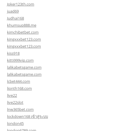
Joker123th.com
juad69
Judhai168
khumsup888.me
kimchibetbet.com
kingxxxbet123.com
kingxxxbet123.com
kiss918
kitti999vip.com
lalikabetsgame.com
lalikabetsgame.com
lcbet444.com
lionth168.com
live22
live22slot
lnw365bet.com
lockdown168 เข้าสู่ระบบ
london45
london6789.com