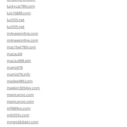
luckycat789.com
luis16888.com
lux555.net
lux555.net
m4newonline.com
m4newonline.com
mac1bet789.com
macau69
macau888.win
mario678
mario678.info
medee989.com
meekin365day.com
mexicanoo.com
mexicanoo.com
mfj889xx.com
mib555s.com
mmgoldsbets.com