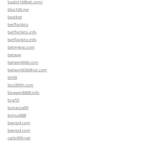
baslot168bet.com/
bbp168.me
bestbet
betflixtikto
betflixtikto.info
betflixtikto.info
betm4vip.com
betway
betwin6666.com
betworld369hot.com
bh99
bio285th.com
bluewin8888.info
bng55
bonanza99
bonus888
bwvip4.com
bwvip4.com
carlo999.net