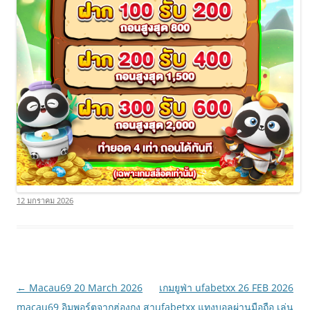
12 มกราคม 2026
เมนู
←
Macau69 20 March 2026
เกมยูฟ่า ufabetxx 26 FEB 2026
นำทาง
macau69 อิมพอร์ตจากฮ่องกง สา
ufabetxx แทงบอลผ่านมือถือ เล่น