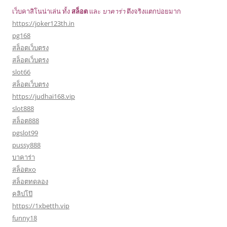
เว็บคาสิโนน่าเล่น ทั้ง
สล็อต
และ
บาคาร่า
ตึงจริงแตกบ่อยมาก
https://joker123th.in
pg168
สล็อตเว็บตรง
สล็อตเว็บตรง
slot66
สล็อตเว็บตรง
https://judhai168.vip
slot888
สล็อต888
pgslot99
pussy888
บาคาร่า
สล็อตxo
สล็อตทดลอง
คลิปโป๊
https://1xbetth.vip
funny18