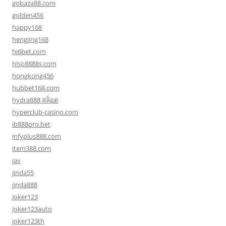
gobaza88.com
golden456
happy168
hengjing168
hi6bet.com
hiso8888s.com
hongkong456
hubbet168.com
hydra888 สล็อต
hyperclub-casino.com
ib888pro.bet
infyplus888.com
item388.com
jav
jinda55
jinda888
Joker123
joker123auto
joker123th