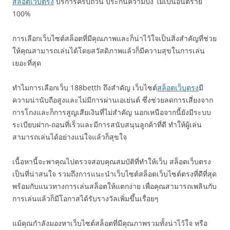
สล็อตเว็บตรง
บริการครบถ้วน ประกันความปัง ไม่เป็นอันตราย
100%
การเลือกเว็บไซต์สล็อตที่มีคุณภาพและก็น่าไว้ใจเป็นสิ่งสำคัญที่ช่วย
ให้คุณสามารถเล่นได้โดยสวัสดิภาพแล้วก็มีความสุขในการเล่น
เยอะที่สุด
ทำไมการเลือกเว็บ 188betth ถึงสำคัญ เว็บไซต์
สล็อตเว็บตรง
มี
ความน่านับถือสูงและไม่มีการผ่านเอเย่นต์ ซึ่งช่วยลดการเสี่ยงจาก
การโกงและก็การสูญเสียเงินที่ไม่สำคัญ นอกเหนือจากนี้ยังมีระบบ
ระเบียบฝาก-ถอนที่เร็วและมีการสนับสนุนลูกค้าที่ดี ทำให้ผู้เล่น
สามารถเล่นได้อย่างแน่ใจแล้วก็สุขใจ
เนื้อหานี้จะพาคุณไปตรวจสอบคุณสมบัติที่ทำให้เว็บ สล็อตเว็บตรง
เป็นที่น่าสนใจ รวมถึงการแนะนำเว็บไซต์สล็อตเว็บไซต์ตรงที่ดีที่สุด
พร้อมกับแนวทางการเล่นสล็อตให้แตกง่าย เพื่อคุณสามารถเพลินกับ
การเล่นแล้วก็มีโอกาสได้รับรางวัลเพิ่มขึ้นเรื่อยๆ
แม้คุณกำลังมองหาเว็บไซต์สล็อตที่มีคุณภาพรวมทั้งน่าไว้ใจ หรือ