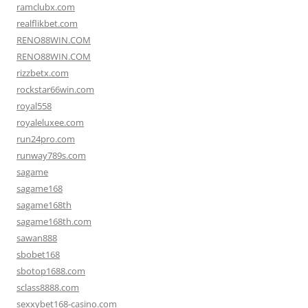
ramclubx.com
realflikbet.com
RENO88WIN.COM
RENO88WIN.COM
rizzbetx.com
rockstar66win.com
royal558
royaleluxee.com
run24pro.com
runway789s.com
sagame
sagame168
sagame168th
sagame168th.com
sawan888
sbobet168
sbotop1688.com
sclass8888.com
sexxybet168-casino.com