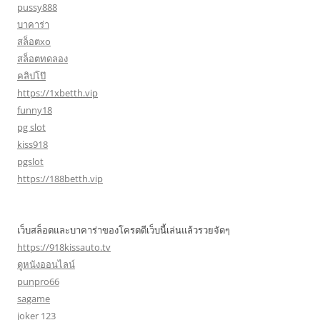
pussy888
บาคาร่า
สล็อตxo
สล็อตทดลอง
คลิปโป๊
https://1xbetth.vip
funny18
pg slot
kiss918
pgslot
https://188betth.vip
เว็บสล็อตและบาคาร่าของโครตดีเว็บนี้เล่นแล้วรวยจัดๆ
https://918kissauto.tv
ดูหนังออนไลน์
punpro66
sagame
joker 123