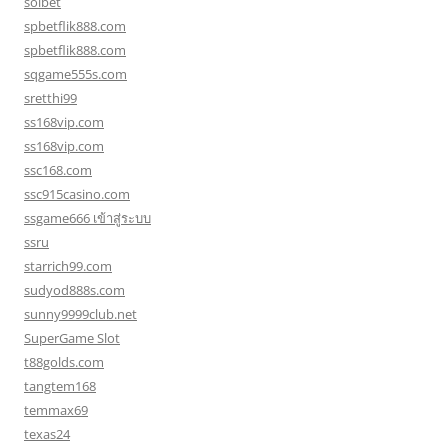
soibet
spbetflik888.com
spbetflik888.com
sqgame555s.com
sretthi99
ss168vip.com
ss168vip.com
ssc168.com
ssc915casino.com
ssgame666 เข้าสู่ระบบ
ssru
starrich99.com
sudyod888s.com
sunny9999club.net
SuperGame Slot
t88golds.com
tangtem168
temmax69
texas24