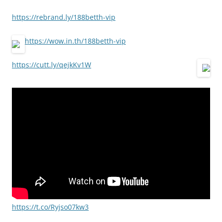
https://rebrand.ly/188betth-vip
https://wow.in.th/188betth-vip
https://cutt.ly/qejkKv1W
https://t.co/Ryjso07kw3