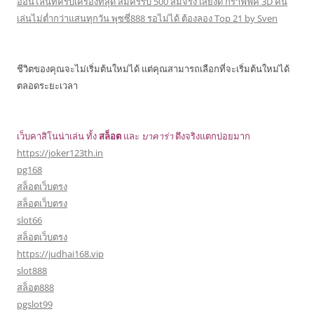
ออนไลน์ที่ครบเครื่องที่สุด สมัครรับ 500 สมจริง เสียงดี กราฟฟิค 3D คน
เล่นไม่ต่ำกว่าแสนทุกวัน พุซซี่888 รอไม่ได้ ต้องลอง Top 21 by Sven
ชีวิตของคุณจะไม่เริ่มต้นใหม่ได้ แต่คุณสามารถเลือกที่จะเริ่มต้นใหม่ได้
ตลอดระยะเวลา
เว็บคาสิโนน่าเล่น ทั้ง
สล็อต
และ
บาคาร่า
ตึงจริงแตกบ่อยมาก
https://joker123th.in
pg168
สล็อตเว็บตรง
สล็อตเว็บตรง
slot66
สล็อตเว็บตรง
https://judhai168.vip
slot888
สล็อต888
pgslot99