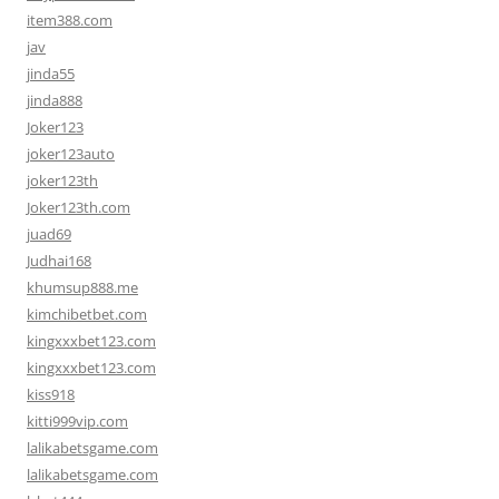
item388.com
jav
jinda55
jinda888
Joker123
joker123auto
joker123th
Joker123th.com
juad69
Judhai168
khumsup888.me
kimchibetbet.com
kingxxxbet123.com
kingxxxbet123.com
kiss918
kitti999vip.com
lalikabetsgame.com
lalikabetsgame.com