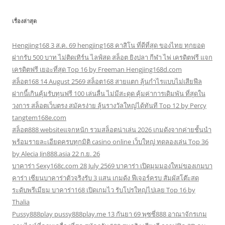
เรื่องล่าสุด
Hengjing168 3 ส.ค. 69 hengjing168 คาสิโน ที่ดีที่สุด ของไทย ทุกยอด
ฝากรับ 500 บาท ไม่ติดเทิร์น ไลฟ์สด สล็อต ยิงปลา กีฬา ไพ่ เครดิตฟรี แจก
เครดิตฟรี เยอะที่สุด Top 16 by Freeman Hengjing168d.com
สล็อต168 14 August 2569 สล็อต168 สายแตก ลุ้นกำไรแบบไม่เสียฟีล
ฝากนี้เกินคุ้มรับทุนฟรี 100 เล่นลื่น ไม่มีสะดุด คุ้มค่าการเดิมพัน ที่สุดใน
วงการ สล็อตเว็บตรง สมัครง่าย ลุ้นรางวัลใหญ่ได้ทันที Top 12 by Percy
tangtem168e.com
สล็อต888 websiteแจกหนัก รวมสล็อตน่าเล่น 2026 เกมดังจากค่ายชั้นนำ
พร้อมรายละเอียดครบทุกมิติ casino online เว็บใหญ่ ทดลองเล่น Top 36
by Alecia Jin888.asia 22 ก.ย. 26
บาคาร่า Sexy168c.com 28 July 2569 บาคาร่า เปิดมุมมองใหม่ของเกมบา
คาร่า เซียนบาคาร่าตัวจริงรับ 3 แสน เกมดัง ฟีเจอร์ครบ สัมผัสโต๊ะสด
ระดับพรีเมียม บาคาร่า168 เปิดเกมไว รับโปรใหญ่ไปเลย Top 16 by
Thalia
Pussy888play pussy888play.me 13 กันยา 69 พุซซี่888 อาณาจักรเกม