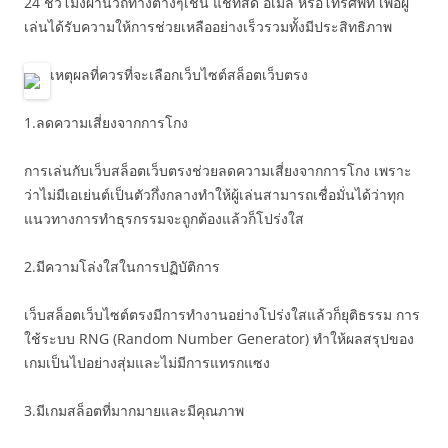
24 ชั่วโมงผ่านวิถีทางต่างๆเช่น แชทสด อีเมล หรือโทรศัพท์ เพื่อผู้
เล่นได้รับความให้การช่วยเหลืออย่างเร็วรวมทั้งมีประสิทธิภาพ
เหตุผลที่ควรที่จะเลือกเว็บไซต์สล็อตเว็บตรง
1.ลดความเสี่ยงจากการโกง
การเล่นกับเว็บสล็อตเว็บตรงช่วยลดความเสี่ยงจากการโกง เพราะ
ว่าไม่มีเอเย่นต์เป็นตัวกึ่งกลางทำให้ผู้เล่นสามารถเชื่อมั่นได้ว่าทุก
แนวทางการทำธุรกรรมจะถูกต้องแล้วก็โปร่งใส
2.มีความโล่งใสในการปฏิบัติการ
เว็บสล็อตเว็บไซต์ตรงมีการทำงานอย่างโปร่งใสแล้วก็ยุติธรรม การ
ใช้ระบบ RNG (Random Number Generator) ทำให้ผลสรุปของ
เกมเป็นไปอย่างสุ่มและไม่มีการแทรกแซง
3.มีเกมสล็อตที่มากมายและมีคุณภาพ