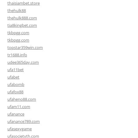
thaisiambet.store
thehulk88
thehulk888.com
tia8kingbet.com
tkbpgg.com
tkbpgg.com
topstar359win.com
tr1688.info
udee365day.com
ufa11bet
ufabet
ufabomb
ufafox88
ufaheno88.com
ufam11.com
ufanance
ufanance789.com
ufasexygame
ufasocietyth.com