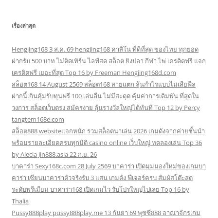
เรื่องล่าสุด
Hengjing168 3 ส.ค. 69 hengjing168 คาสิโน ที่ดีที่สุด ของไทย ทุกยอด
ฝากรับ 500 บาท ไม่ติดเทิร์น ไลฟ์สด สล็อต ยิงปลา กีฬา ไพ่ เครดิตฟรี แจก
เครดิตฟรี เยอะที่สุด Top 16 by Freeman Hengjing168d.com
สล็อต168 14 August 2569 สล็อต168 สายแตก ลุ้นกำไรแบบไม่เสียฟีล
ฝากนี้เกินคุ้มรับทุนฟรี 100 เล่นลื่น ไม่มีสะดุด คุ้มค่าการเดิมพัน ที่สุดใน
วงการ สล็อตเว็บตรง สมัครง่าย ลุ้นรางวัลใหญ่ได้ทันที Top 12 by Percy
tangtem168e.com
สล็อต888 websiteแจกหนัก รวมสล็อตน่าเล่น 2026 เกมดังจากค่ายชั้นนำ
พร้อมรายละเอียดครบทุกมิติ casino online เว็บใหญ่ ทดลองเล่น Top 36
by Alecia Jin888.asia 22 ก.ย. 26
บาคาร่า Sexy168c.com 28 July 2569 บาคาร่า เปิดมุมมองใหม่ของเกมบา
คาร่า เซียนบาคาร่าตัวจริงรับ 3 แสน เกมดัง ฟีเจอร์ครบ สัมผัสโต๊ะสด
ระดับพรีเมียม บาคาร่า168 เปิดเกมไว รับโปรใหญ่ไปเลย Top 16 by
Thalia
Pussy888play pussy888play.me 13 กันยา 69 พุซซี่888 อาณาจักรเกม