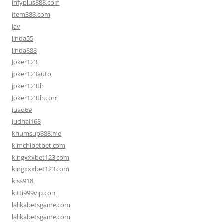
infyplus888.com
item388.com
jav
jinda55
jinda888
Joker123
joker123auto
joker123th
Joker123th.com
juad69
Judhai168
khumsup888.me
kimchibetbet.com
kingxxxbet123.com
kingxxxbet123.com
kiss918
kitti999vip.com
lalikabetsgame.com
lalikabetsgame.com