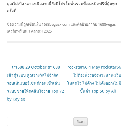
คุณไม่เบื่อ นอกเหนือจากนี้ยังมีโปรโมชั่นรวมทั้งเครดิตฟรีที่คุ้มทุก
ครั้งที่
ข้อความนี้ถูกเขียนใน
1688vegasx.com
และติดป้ายกำกับ
1688vegas
เครดิตฟรี
บน
1 ตุลาคม 2025
เมนู
←
tr1688 29 October tr1688
rockstar66 4 May rockstar66
นำทาง
เข้าสู่ระบบ คูณรางวัลไม่จำกัด
ไม่ต้องนั่งรอจังหวะนาน{เว็บ
เรื่อง
รอบเห็นเปอร์เซ็นต์ก่อนเข้าเล่น
โหลดไว ไม่ค้าง ไม่เด้งออก}ไม่มี
ระบบช่วยให้ตัดสินใจง่าย Top 72
ขั้นต่ำ Top 50 by Ali
→
by Kaylee
ค้นหา
สำหรับ: