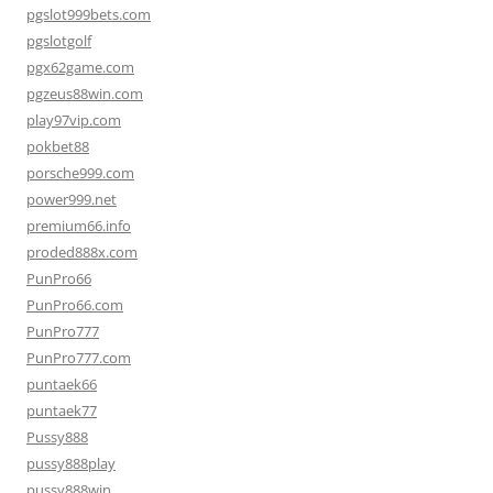
pgslot999bets.com
pgslotgolf
pgx62game.com
pgzeus88win.com
play97vip.com
pokbet88
porsche999.com
power999.net
premium66.info
proded888x.com
PunPro66
PunPro66.com
PunPro777
PunPro777.com
puntaek66
puntaek77
Pussy888
pussy888play
pussy888win