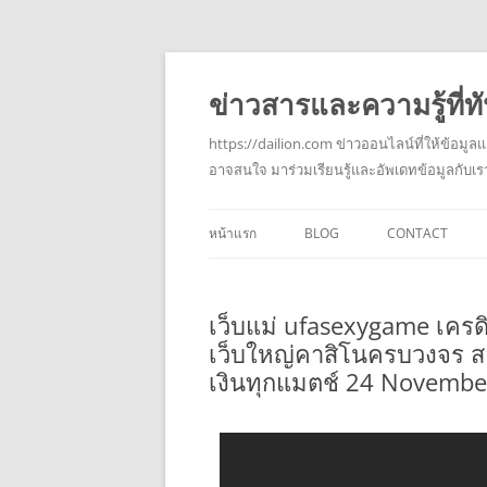
ข่าวสารและความรู้ที่
https://dailion.com ข่าวออนไลน์ที่ให้ข้อมู
อาจสนใจ มาร่วมเรียนรู้และอัพเดทข้อมูลกับเร
หน้าแรก
BLOG
CONTACT
เว็บแม่ ufasexygame เครด
เว็บใหญ่คาสิโนครบวงจร 
เงินทุกแมตช์ 24 Novembe