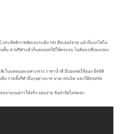
 ประสิทธิภาพชัดเจนระดับ HD ดีลเลอร์สวย แล้วก็แจกไพ่ไม่
บคั้น สายกีฬาแล้วก็แทงบอลก็มีให้ครบจบ ไม่ต้องเปลี่ยนแปลง
่แพ้เว็บแทงบอลเฉพาะทาง ราคาน้ำดี มีบอลสดให้มอง มีสถิติ
เต็ป รวมทั้งกีฬาอื่นๆอย่างบาส มวย เทนนิส และก็อีสปอร์ต
ลขงามๆแต่ว่าให้จริง ถอนง่าย ข้อจำกัดไม่หลอก