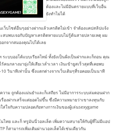
ต้องและไม่มีอันตรายแบบที่เว็บอื่น
ยังทำไม่ได้
ว็บไซต์อื่นๆอย่างฝากแล้วเครดิตไม่เข้า จำต้องแคปสลิปแจ้ง
ระสบพบเจอกับปัญหาเครดิตหายแบบไม่รู้ต้นสายปลายเหตุ ผม
ี้ออกจากสมองคุณไปได้เลย
 ระบบออโต้แบบเรียลไทม์ ทั้งยังเป็นฝั่งเป็นฝากและก็ถอน คุณ
นกลางมายุ่งให้เสียเวล่ำเวลา เงินเข้ายูสเร็วสุดที่เคยพบ
 5-10 วินาทีเท่านั้น ซึ่งแตกต่างจากเว็บเดิมๆที่รอคอยเป็นนาที
็นความ ถูกต้องแม่นยำและก็เสถียร ไม่มีอาการระบบล่มตอนฝาก
ื่องฝากเสร็จแต่ยอดไม่ขึ้น ซึ่งมีความหมายว่าเขาลงทุนกับ
มใส่ใจกับความปลอดภัยทางการเงินของผู้เล่นsexygame
ทย และก็ ทรูมันนี่วอลเล็ต เพิ่มความสบายให้กับผู้ที่ไม่มีแอป
P ก็สามารถเพิ่มเติมผ่านวอลเล็ตได้เช่นเดียวกัน