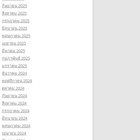
กันยายน 2025
สิงหาคม 2025
กรกฎาคม 2025
มิถุนายน 2025
พฤษภาคม 2025
เมษายน 2025
มีนาคม 2025
กุมภาพันธ์ 2025
มกราคม 2025
ธันวาคม 2024
พฤศจิกายน 2024
ตุลาคม 2024
กันยายน 2024
สิงหาคม 2024
กรกฎาคม 2024
มิถุนายน 2024
พฤษภาคม 2024
เมษายน 2024