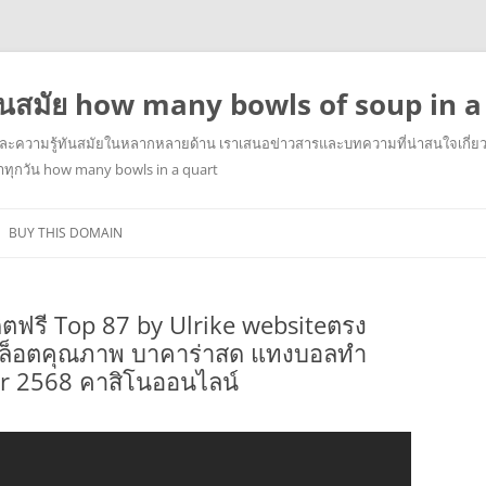
ทันสมัย how many bowls of soup in a
ลและความรู้ทันสมัยในหลากหลายด้าน เราเสนอข่าวสารและบทความที่น่าสนใจเกี่ยวกับเ
าทุกวัน how many bowls in a quart
ข้าม
ไป
BUY THIS DOMAIN
ยัง
เนื้อหา
ิตฟรี Top 87 by Ulrike websiteตรง
สล็อตคุณภาพ บาคาร่าสด แทงบอลทำ
r 2568 คาสิโนออนไลน์