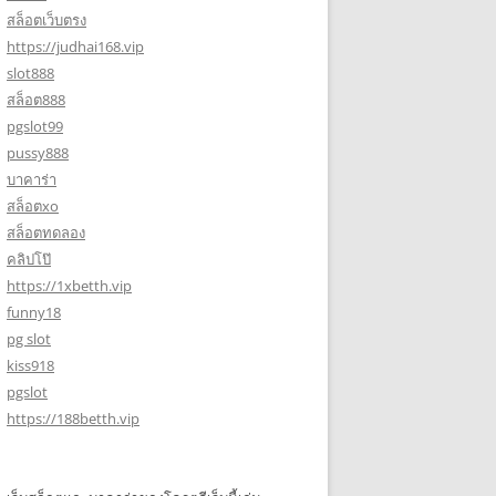
สล็อตเว็บตรง
https://judhai168.vip
slot888
สล็อต888
pgslot99
pussy888
บาคาร่า
สล็อตxo
สล็อตทดลอง
คลิปโป๊
https://1xbetth.vip
funny18
pg slot
kiss918
pgslot
https://188betth.vip