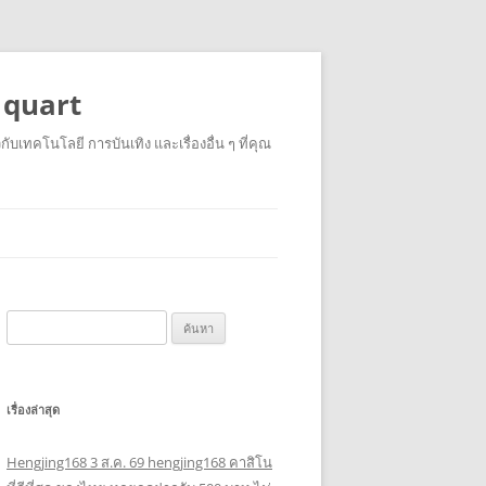
 quart
ทคโนโลยี การบันเทิง และเรื่องอื่น ๆ ที่คุณ
ค้นหา
สำหรับ:
เรื่องล่าสุด
Hengjing168 3 ส.ค. 69 hengjing168 คาสิโน