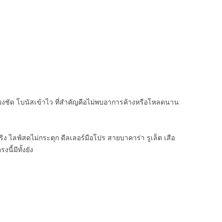
ยงชัด โบนัสเข้าไว ที่สำคัญคือไม่พบอาการค้างหรือโหลดนาน
ง ไลฟ์สดไม่กระตุก ดีลเลอร์มือโปร สายบาคาร่า รูเล็ต เสือ
ี้มีทั้งยัง