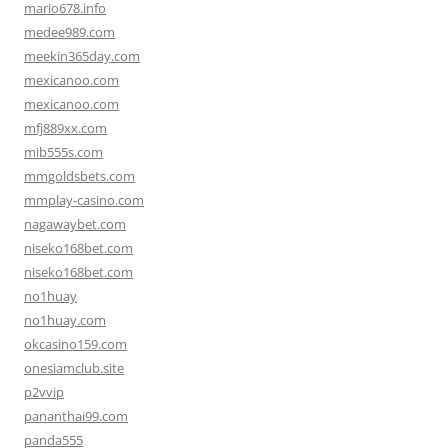
mario678.info
medee989.com
meekin365day.com
mexicanoo.com
mexicanoo.com
mfj889xx.com
mib555s.com
mmgoldsbets.com
mmplay-casino.com
nagawaybet.com
niseko168bet.com
niseko168bet.com
no1huay
no1huay.com
okcasino159.com
onesiamclub.site
p2vvip
pananthai99.com
panda555