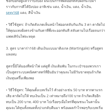
ชื่อก็บอกอยู่แล้วว่าปิงปอง มันเป็นการที่ผลออกสลับฝั่งกันไปมา
ราวกับการตีโต้ปิงปอง อาทิเช่น แดง, น้ำเงิน, แดง, น้ำเงิน,
sexy168
แดง, สีน้ำเงิน
• วิธีใช้สูตร: ถ้าเกิดสังเกตเห็นหน้าไพ่ออกสลับกันเกิน 3 ตา ตาถัดไป
ให้คุณแทงฝั่งตรงข้ามกับตาที่พึ่งจะออกทันที สลับตามไปเรื่อยจนกว่า
แพทเทิร์นไพ่จะหลุด
3. สูตร บาคาร่า168 เดินเงินแบบมาติงเกล (Martingale) หรือสูตร
แทงทบ
สูตรนี้มิได้มองที่หน้าไพ่ แต่ดูที่ เงินเดิมพัน ในกระเป๋าของพวกเรา
เป็นสูตรระบบคณิตศาสตร์ที่ยืนยันว่าคุณจะไม่มีวันขาดทุนถ้าเกิด
เงินทุนครึ้มเพียงพอ
• วิธีใช้สูตร: ให้คุณตั้งเบทเริ่มไว้ ตัวอย่างเช่น 50 บาท หากตาแรก
เสีย ตาถัดไปให้ ทบเงินเป็น 2 เท่าหมายถึง100 บาท ถ้าเกิดเสียอีก
ทบเป็น 200 บาท, 400 บาท ไปเรื่อยๆเมื่อไหร่ที่คุณชนะในตานั้น
คุณจะได้ทุนทั้งหมดทั้งปวงกลับคืนมา พร้อมผลกำไรพอๆกับเบทเริ่ม