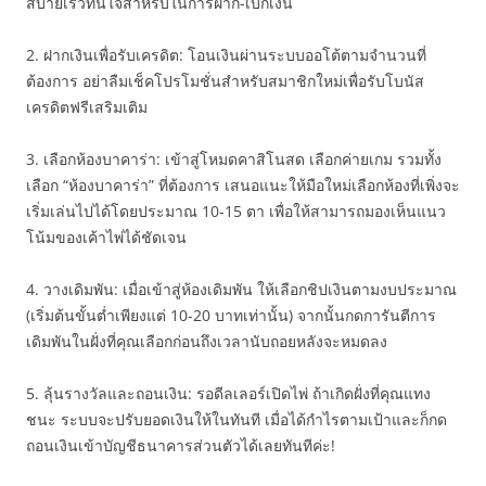
สบายเร็วทันใจสำหรับในการฝาก-เบิกเงิน
2. ฝากเงินเพื่อรับเครดิต: โอนเงินผ่านระบบออโต้ตามจำนวนที่
ต้องการ อย่าลืมเช็คโปรโมชั่นสำหรับสมาชิกใหม่เพื่อรับโบนัส
เครดิตฟรีเสริมเติม
3. เลือกห้องบาคาร่า: เข้าสู่โหมดคาสิโนสด เลือกค่ายเกม รวมทั้ง
เลือก “ห้องบาคาร่า” ที่ต้องการ เสนอแนะให้มือใหม่เลือกห้องที่เพิ่งจะ
เริ่มเล่นไปได้โดยประมาณ 10-15 ตา เพื่อให้สามารถมองเห็นแนว
โน้มของเค้าไพ่ได้ชัดเจน
4. วางเดิมพัน: เมื่อเข้าสู่ห้องเดิมพัน ให้เลือกชิปเงินตามงบประมาณ
(เริ่มต้นขั้นต่ำเพียงแต่ 10-20 บาทเท่านั้น) จากนั้นกดการันตีการ
เดิมพันในฝั่งที่คุณเลือกก่อนถึงเวลานับถอยหลังจะหมดลง
5. ลุ้นรางวัลและถอนเงิน: รอดีลเลอร์เปิดไพ่ ถ้าเกิดฝั่งที่คุณแทง
ชนะ ระบบจะปรับยอดเงินให้ในทันที เมื่อได้กำไรตามเป้าและก็กด
ถอนเงินเข้าบัญชีธนาคารส่วนตัวได้เลยทันทีค่ะ!