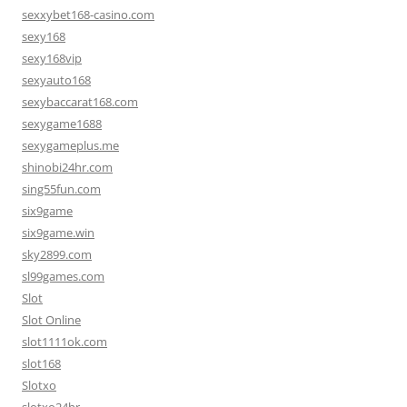
sexxybet168-casino.com
sexy168
sexy168vip
sexyauto168
sexybaccarat168.com
sexygame1688
sexygameplus.me
shinobi24hr.com
sing55fun.com
six9game
six9game.win
sky2899.com
sl99games.com
Slot
Slot Online
slot1111ok.com
slot168
Slotxo