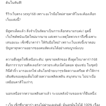
ต้นในทันที!
รีวิวเว็บตรง sexy168 เพราะอะไรมือใหม่สายคาสิโนจะต้องเลือก
เว็บแห่งนี้?
มีสูตรเด็ดแล้ว สิ่งจำเป็นถัดมาเป็นการเลือกสนามรบค่ะ! ยุคนี้
เว็บไซต์พนันเปิดใหม่มากมาย แต่เพราะเหตุใดพวกเราถึงชี้เฉพาะ
เสนอแนะ เซ็กซี่บาคาร่า ให้กับมือใหม่? เพราะเว็บแห่งนี้เขาตอบ
ปัญหาทุกความอยากของคนหัดเล่นได้อย่างสมบูรณ์แบบ
ความดึงดูดใจที่เหนือระดับ: จุดขายหลักของ ดึงดูดใจบาคาร่า168
คือการรวบรวมดีลเลอร์สาวสวยระดับเน็ตไอดอล หุ่นแซ่บ ในชุดบิ
กินี่ตัวจิ๋ว มารอแจกไพ่ เต้นโยกย้ายเบาๆขจัดความเครียด ทำให้การ
เดิมพันของคุณเต็มไปด้วยความเพลิดเพลิน สนุกสนาน ไม่น่าเบื่อ
เหมือนคาสิโนเก่าๆ
นอกเหนือจากความเพลินตาแล้ว ระบบหลังบ้านของเขาก็ยืนหนึ่ง:
• เว็บ เซ็กซี่บาคาร่า ตรงไม่ผ่านเอเย่นต์: มั่นอกมั่นใจได้ 100% เรื่อง