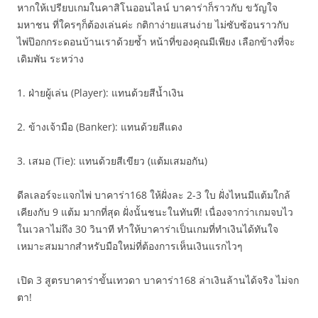
หากให้เปรียบเกมในคาสิโนออนไลน์ บาคาร่าก็ราวกับ ขวัญใจ
มหาชน ที่ใครๆก็ต้องเล่นค่ะ กติกาง่ายแสนง่าย ไม่ซับซ้อนราวกับ
ไพ่ป๊อกกระดอนบ้านเราด้วยซ้ำ หน้าที่ของคุณมีเพียง เลือกข้างที่จะ
เดิมพัน ระหว่าง
1. ฝ่ายผู้เล่น (Player): แทนด้วยสีน้ำเงิน
2. ข้างเจ้ามือ (Banker): แทนด้วยสีแดง
3. เสมอ (Tie): แทนด้วยสีเขียว (แต้มเสมอกัน)
ดีลเลอร์จะแจกไพ่ บาคาร่า168 ให้ฝั่งละ 2-3 ใบ ฝั่งไหนมีแต้มใกล้
เคียงกับ 9 แต้ม มากที่สุด ฝั่งนั้นชนะในทันที! เนื่องจากว่าเกมจบไว
ในเวลาไม่ถึง 30 วินาที ทำให้บาคาร่าเป็นเกมที่ทำเงินได้ทันใจ
เหมาะสมมากสำหรับมือใหม่ที่ต้องการเห็นเงินแรกไวๆ
เปิด 3 สูตรบาคาร่าขั้นเทวดา บาคาร่า168 ล่าเงินล้านได้จริง ไม่จก
ตา!