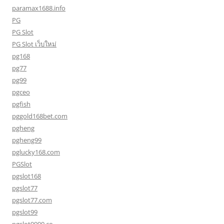
paramax1688.info
PG
PG Slot
PG Slot เว็บใหม่
pg168
pg77
pg99
pgceo
pgfish
pggold168bet.com
pgheng
pgheng99
pglucky168.com
PGSlot
pgslot168
pgslot77
pgslot77.com
pgslot99