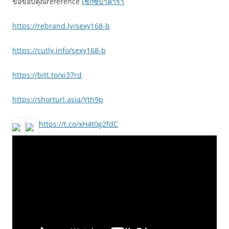
ขอขอบคุณreference
เซ็กซี่บาคาร่า
https://rebrand.ly/sexy168-b
https://cutly.info/sexy168-b
https://bitt.to/xi37rd
https://shorturl.asia/Yth9p
https://t.co/xH4t0g2fdC