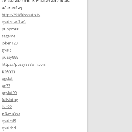
เว็บสล็อตและบาคาร่าของโครตดีเว็บนี้เล่น
แล้วรวยจัดๆ
https://918kissauto.tv
ดูหนังออนไลน์
punpro66
sagame
joker 123
ดูหนัง
pussy888
https://pussy888win.com
บาคาร่า
pgslot
pg77
pgslot99
fullslotpg
live22
หนังชนโรง
ดูหนังฟรี
ดูหนังhd