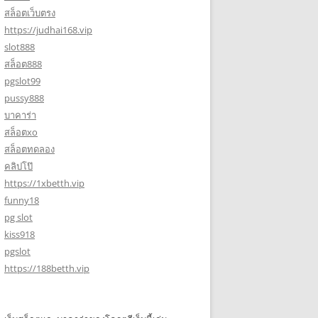
สล็อตเว็บตรง
https://judhai168.vip
slot888
สล็อต888
pgslot99
pussy888
บาคาร่า
สล็อตxo
สล็อตทดลอง
คลิปโป๊
https://1xbetth.vip
funny18
pg slot
kiss918
pgslot
https://188betth.vip