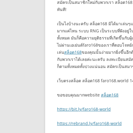
สมัครเป็นสมาชิกใหม่กับพวกเรา สล็อต168 
ทันที!
เป็นไงบ้างนะครับ สล็อต168 มิได้มาเล่นๆแ
มากแค่ไหน ระบบ RNG เป็นระบบที่ฝังอยู่ใ
ทั้งหมด มันก็คือความยุติธรรมที่เกิดขึ้นกับ
ไม่ผ่านเอเย่นต์faro168ของเราที่ตอบโจทย์
เล่น
สล็อต168
ของคุณนั้นง่ายมากยิ่งขึ้นอี
กับพวกเราได้เลยค่ะนะครับ ลงทะเบียนสมั
ก็ตามทั้งหมดทั้งปวงแน่นอน สมัครเป็นสมา
เว็บตรงสล็อต สล็อต168 faro168.world 14
ขอขอบคุณมากwebsite
สล็อต168
https://bit.ly/faro168-world
https://rebrand.ly/faro168-world