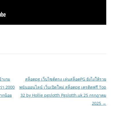
ะนำเกม
สล็อตpg เว็บไซต์ตรง เล่นสล็อตPG ยังไงให้รวย
กว่า 2000
พนันออนไลน์ เว็บเปิดใหม่ สล็อตpg เครดิตฟรี Top
ฝากน้อย
32 by Hollie pgslotth Pgslotth.uk 25 กรกฎาคม
2025
→