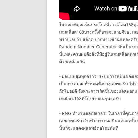
ในขณะที่คุณเห็นประโยคที่ว่า สล็อต168ทุ
เกมสล็อต168บางครั้งก็อาจจะส่ายศีรษะเลยก็
ทราบเลยว่า สล็อต ปากทางเข้านี่แหละครับผ
Random Number Generator มันเป็นระบบส
นี่แหละครับผมคือสิ่งที่มีอยู่ในเกมสล็อตทุก
ด้วยเหมือนกัน
• ผลแบบสุ่มทุกคราว: ระบบการสปินของเกม
เป็นการสุ่มผลทั้งหมดทั้งปวงเลยขอรับ ไม่
ถัดไปอยู่ดี จังหวะการเกิดขึ้นของแจ็คพอตแ
เกมfaro168ที่โกงยากแน่ๆนะครับ
• RNG ทำงานตลอดเวลา: ในเวลาที่คุณอ
เลยล่ะขอรับ สำหรับการกดสปินแต่ละครั้ง มั
นั้นก็จะแสดงผลลัพธ์ต่อโดยทันที