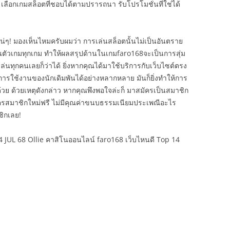
เลือกเกมสล็อตที่ชอบได้ตามปรารถนา รับโปรโมชั่นที่ใช่ได้
น่ๆ! มองเห็นไหมครับผมว่า การเล่นสล็อตนั้นไม่เป็นอันตราย
นตัวเกมทุกเกม ทำให้ผลสรุปด้านในเกมfaro168จะเป็นการสุ่ม
ผู้เล่นทุกคนเลยก็ว่าได้ ยิ่งหากคุณได้มาใช้บริการกับเว็บไซต์ตรง
การใช้งานของนักเดิมพันได้อย่างหลากหลาย มันก็ยิ่งทำให้การ
กด้วย ด้วยเหตุดังกล่าว หากคุณพึงพอใจล่ะก็ มาสมัครเป็นสมาชิก
ครสมาชิกใหม่ฟรี ไม่มีคุณค่าขนบธรรมเนียมประเพณีอะไร
ชิกเลย!
 JUL 68 Ollie คาสิโนออนไลน์ faro168 เว็บไหนดี Top 14