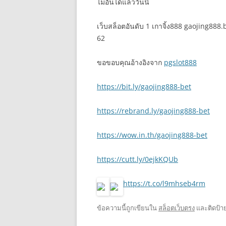
ไม่อั้นได้แล้ววันนี้
เว็บสล็อตอันดับ 1 เกาจิ้ง888 gaojing88
62
ขอขอบคุณอ้างอิงจาก
pgslot888
https://bit.ly/gaojing888-bet
https://rebrand.ly/gaojing888-bet
https://wow.in.th/gaojing888-bet
https://cutt.ly/0ejkKQUb
https://t.co/l9mhseb4rm
ข้อความนี้ถูกเขียนใน
สล็อตเว็บตรง
และติดป้า