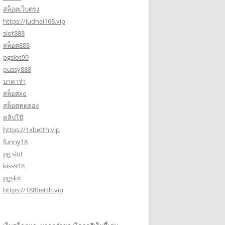
สล็อตเว็บตรง
https://judhai168.vip
slot888
สล็อต888
pgslot99
pussy888
บาคาร่า
สล็อตxo
สล็อตทดลอง
คลิปโป๊
https://1xbetth.vip
funny18
pg slot
kiss918
pgslot
https://188betth.vip