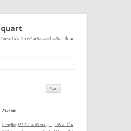
 quart
ทคโนโลยี การบันเทิง และเรื่องอื่น ๆ ที่คุณ
ค้นหา
สำหรับ:
เรื่องล่าสุด
Hengjing168 3 ส.ค. 69 hengjing168 คาสิโน