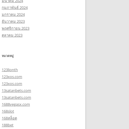
มีนาคม 2024
กุมภาพันธ์ 2024
มกราคม 2024
ธันวาคม 2023
พฤศจิกายน 2023
ตุลาคม 2023
หมวดหมู่
123lionth
123xos.com
123xos.com
13satanbets.com
13satanbets.com
1688vegasx.com
168slot
168สล็อต
188bet