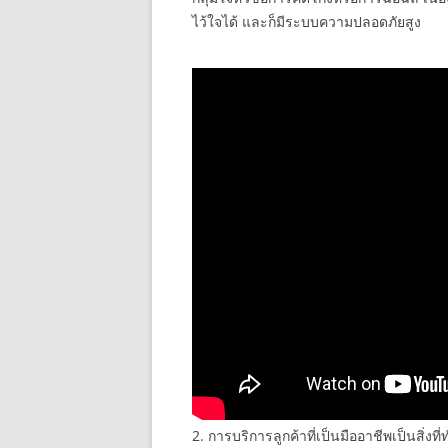
ไว้ใจได้ และก็มีระบบความปลอดภัยสูง
2. การบริการลูกค้าที่เป็นมืออาชีพเป็นสิ่ง