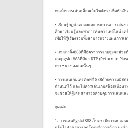
กลเม็ดการเล่นสล็อตเว็บไซต์ตรงเพื่อทำเงินไม
• เรียนรู้กฎข้อตกลงและกระบวนการเล่นของ
ศึกษาเรียนรู้และทำการค้นคว้าเพย์ไลน์ เค
เพื่อให้รู้เรื่องรวมทั้งสามารถวางแผนการเล
• เกมเกาจิ้ง888ที่มีอัตราการจ่ายสูงจะช่วยท
เกมpgslot888ที่มีค่า RTP (Return to Player
การชนะของเกมนั้นๆ
• การเล่นเกมเครดิตฟรี 888ด้วยความมีสติสัมป
กำหนดไว้ และไม่ควรเล่นเกมสล็อตเพื่อหาท
จะช่วยให้ผู้เล่นสามารถควบคุมการเล่นและไ
จุดเด่น
1. การเล่นPgslot888เว็บตรงมีความปลอดภัยแ
กลุ้มใจหัวข้อการคดโกงหรือการฉ้อฉล เนื่