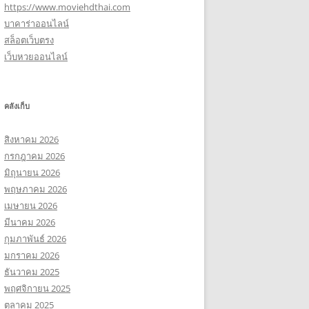
https://www.moviehdthai.com
บาคาร่าออนไลน์
สล็อตเว็บตรง
เว็บหวยออนไลน์
คลังเก็บ
สิงหาคม 2026
กรกฎาคม 2026
มิถุนายน 2026
พฤษภาคม 2026
เมษายน 2026
มีนาคม 2026
กุมภาพันธ์ 2026
มกราคม 2026
ธันวาคม 2025
พฤศจิกายน 2025
ตุลาคม 2025