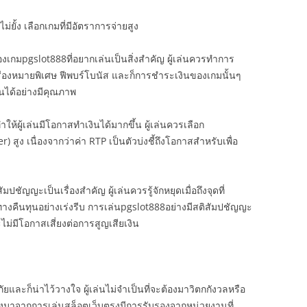
่ยั้ง เลือกเกมที่มีอัตราการจ่ายสูง
เกมpgslot888ที่อยากเล่นเป็นสิ่งสำคัญ ผู้เล่นควรทำการ
รื่องหมายพิเศษ ฟีพบร์โบนัส และก็การชำระเงินของเกมนั้นๆ
่นได้อย่างมีคุณภาพ
ำให้ผู้เล่นมีโอกาสทำเงินได้มากขึ้น ผู้เล่นควรเลือก
) สูง เนื่องจากว่าค่า RTP เป็นตัวบ่งชี้ถึงโอกาสสำหรับเพื่อ
ชัญญะเป็นเรื่องสำคัญ ผู้เล่นควรรู้จักหยุดเมื่อถึงจุดที่
างคืนทุนอย่างเร่งรีบ การเล่นpgslot888อย่างมีสติสัมปชัญญะ
ม่มีโอกาสเสี่ยงต่อการสูญเสียเงิน
ละก็น่าไว้วางใจ ผู้เล่นไม่จำเป็นที่จะต้องมาวิตกกังวลหรือ
องมาจากการเล่นสล็อตเว็บตรงมีการรับรองจากหน่วยงานที่