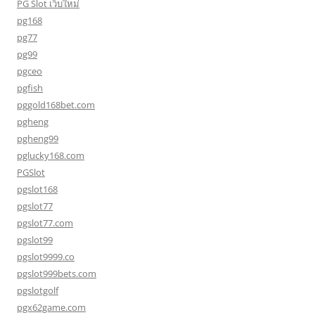
PG Slot เว็บใหม่
pg168
pg77
pg99
pgceo
pgfish
pggold168bet.com
pgheng
pgheng99
pglucky168.com
PGSlot
pgslot168
pgslot77
pgslot77.com
pgslot99
pgslot9999.co
pgslot999bets.com
pgslotgolf
pgx62game.com