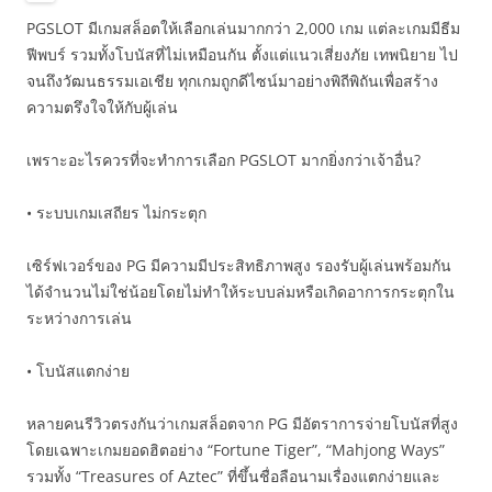
PGSLOT มีเกมสล็อตให้เลือกเล่นมากกว่า 2,000 เกม แต่ละเกมมีธีม
ฟีพบร์ รวมทั้งโบนัสที่ไม่เหมือนกัน ตั้งแต่แนวเสี่ยงภัย เทพนิยาย ไป
จนถึงวัฒนธรรมเอเชีย ทุกเกมถูกดีไซน์มาอย่างพิถีพิถันเพื่อสร้าง
ความตรึงใจให้กับผู้เล่น
เพราะอะไรควรที่จะทำการเลือก PGSLOT มากยิ่งกว่าเจ้าอื่น?
• ระบบเกมเสถียร ไม่กระตุก
เซิร์ฟเวอร์ของ PG มีความมีประสิทธิภาพสูง รองรับผู้เล่นพร้อมกัน
ได้จำนวนไม่ใช่น้อยโดยไม่ทำให้ระบบล่มหรือเกิดอาการกระตุกใน
ระหว่างการเล่น
• โบนัสแตกง่าย
หลายคนรีวิวตรงกันว่าเกมสล็อตจาก PG มีอัตราการจ่ายโบนัสที่สูง
โดยเฉพาะเกมยอดฮิตอย่าง “Fortune Tiger”, “Mahjong Ways”
รวมทั้ง “Treasures of Aztec” ที่ขึ้นชื่อลือนามเรื่องแตกง่ายและ