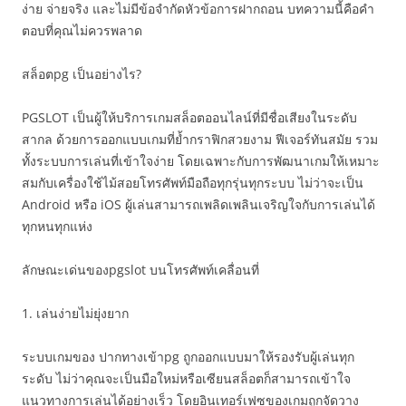
ง่าย จ่ายจริง และไม่มีข้อจำกัดหัวข้อการฝากถอน บทความนี้คือคำ
ตอบที่คุณไม่ควรพลาด
สล็อตpg เป็นอย่างไร?
PGSLOT เป็นผู้ให้บริการเกมสล็อตออนไลน์ที่มีชื่อเสียงในระดับ
สากล ด้วยการออกแบบเกมที่ย้ำกราฟิกสวยงาม ฟีเจอร์ทันสมัย รวม
ทั้งระบบการเล่นที่เข้าใจง่าย โดยเฉพาะกับการพัฒนาเกมให้เหมาะ
สมกับเครื่องใช้ไม้สอยโทรศัพท์มือถือทุกรุ่นทุกระบบ ไม่ว่าจะเป็น
Android หรือ iOS ผู้เล่นสามารถเพลิดเพลินเจริญใจกับการเล่นได้
ทุกหนทุกแห่ง
ลักษณะเด่นของpgslot บนโทรศัพท์เคลื่อนที่
1. เล่นง่ายไม่ยุ่งยาก
ระบบเกมของ ปากทางเข้าpg ถูกออกแบบมาให้รองรับผู้เล่นทุก
ระดับ ไม่ว่าคุณจะเป็นมือใหม่หรือเซียนสล็อตก็สามารถเข้าใจ
แนวทางการเล่นได้อย่างเร็ว โดยอินเทอร์เฟซของเกมถูกจัดวาง