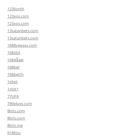
123lionth
123xos.com
123xos.com
13satanbets.com
13satanbets.com
1688vegasx.com
168slot
168สล็อต
188bet
188betth
1xbet
1xbit1
77UFA
789pluss.com
8lots.com
8lots.com
8lots.me
918Kiss