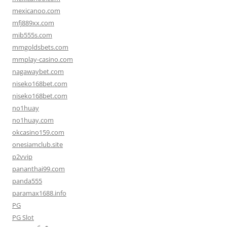
mexicanoo.com
mfj889xx.com
mib555s.com
mmgoldsbets.com
mmplay-casino.com
nagawaybet.com
niseko168bet.com
niseko168bet.com
no1huay
no1huay.com
okcasino159.com
onesiamclub.site
p2vvip
pananthai99.com
panda555
paramax1688.info
PG
PG Slot