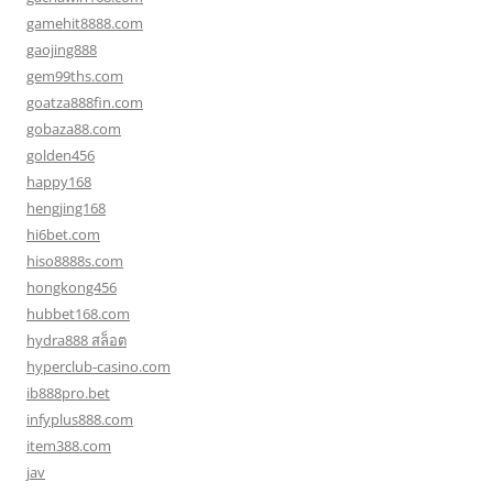
gamehit8888.com
gaojing888
gem99ths.com
goatza888fin.com
gobaza88.com
golden456
happy168
hengjing168
hi6bet.com
hiso8888s.com
hongkong456
hubbet168.com
hydra888 สล็อต
hyperclub-casino.com
ib888pro.bet
infyplus888.com
item388.com
jav