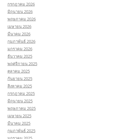
กรกฎาคม 2026
มิถุนายน 2026
พฤษภาคม 2026
เมษายน 2026
มีนาคม 2026
กุมภาพันธ์ 2026
มกราคม 2026
ธันวาคม 2025
พฤศจิกายน 2025
ตุลาคม 2025
กันยายน 2025
สิงหาคม 2025
กรกฎาคม 2025
มิถุนายน 2025
พฤษภาคม 2025
เมษายน 2025
มีนาคม 2025
กุมภาพันธ์ 2025
มกราคม 2025