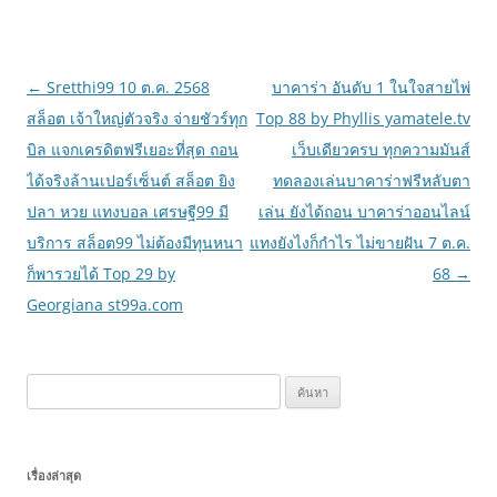
เมนู
←
Sretthi99 10 ต.ค. 2568
บาคาร่า อันดับ 1 ในใจสายไพ่
นำทาง
สล็อต เจ้าใหญ่ตัวจริง จ่ายชัวร์ทุก
Top 88 by Phyllis yamatele.tv
เรื่อง
บิล แจกเครดิตฟรีเยอะที่สุด ถอน
เว็บเดียวครบ ทุกความมันส์
ได้จริงล้านเปอร์เซ็นต์ สล็อต ยิง
ทดลองเล่นบาคาร่าฟรีหลับตา
ปลา หวย แทงบอล เศรษฐี99 มี
เล่น ยังได้ถอน บาคาร่าออนไลน์
บริการ สล็อต99 ไม่ต้องมีทุนหนา
แทงยังไงก็กำไร ไม่ขายฝัน 7 ต.ค.
ก็พารวยได้ Top 29 by
68
→
Georgiana st99a.com
ค้นหา
สำหรับ:
เรื่องล่าสุด