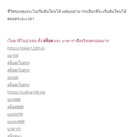
ชีวิตของคุณจะไม่เริ่มต้นใหม่ได้ แต่คุณสามารถเลือกที่จะเริ่มต้นใหม่ได้
ตลอดระยะเวลา
เว็บคาสิโนน่าเล่น ทั้ง
สล็อต
และ
บาคาร่า
ตึงจริงแตกบ่อยมาก
https://joker123th.in
pg168
สล็อตเว็บตรง
สล็อตเว็บตรง
slot66
สล็อตเว็บตรง
https://judhai168.vip
slot888
สล็อต888
pgslot99
pussy888
บาคาร่า
สล็อตxo