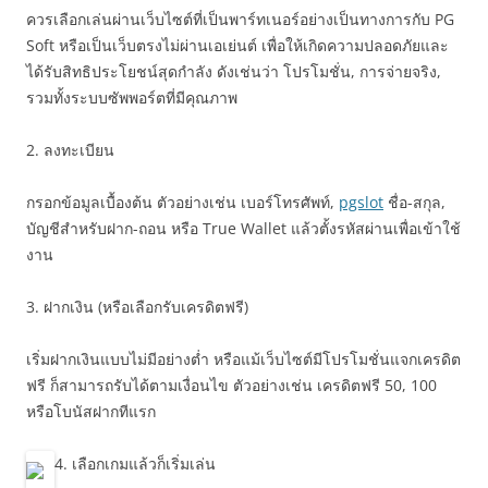
ควรเลือกเล่นผ่านเว็บไซต์ที่เป็นพาร์ทเนอร์อย่างเป็นทางการกับ PG
Soft หรือเป็นเว็บตรงไม่ผ่านเอเย่นต์ เพื่อให้เกิดความปลอดภัยและ
ได้รับสิทธิประโยชน์สุดกำลัง ดังเช่นว่า โปรโมชั่น, การจ่ายจริง,
รวมทั้งระบบซัพพอร์ตที่มีคุณภาพ
2. ลงทะเบียน
กรอกข้อมูลเบื้องต้น ตัวอย่างเช่น เบอร์โทรศัพท์,
pgslot
ชื่อ-สกุล,
บัญชีสำหรับฝาก-ถอน หรือ True Wallet แล้วตั้งรหัสผ่านเพื่อเข้าใช้
งาน
3. ฝากเงิน (หรือเลือกรับเครดิตฟรี)
เริ่มฝากเงินแบบไม่มีอย่างต่ำ หรือแม้เว็บไซต์มีโปรโมชั่นแจกเครดิต
ฟรี ก็สามารถรับได้ตามเงื่อนไข ตัวอย่างเช่น เครดิตฟรี 50, 100
หรือโบนัสฝากทีแรก
4. เลือกเกมแล้วก็เริ่มเล่น