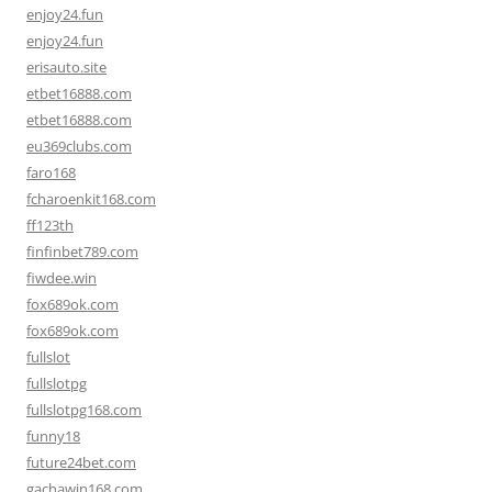
enjoy24.fun
enjoy24.fun
erisauto.site
etbet16888.com
etbet16888.com
eu369clubs.com
faro168
fcharoenkit168.com
ff123th
finfinbet789.com
fiwdee.win
fox689ok.com
fox689ok.com
fullslot
fullslotpg
fullslotpg168.com
funny18
future24bet.com
gachawin168.com