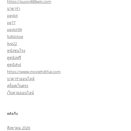
https://pussy888win.com
บาคาร่า
pgslot
pg77
pgslot99
fullslotpg
live22
หนังชนโรง
ดูหนังฟรี
ดูหนังhd
https://www.moviehdthai.com
บาคาร่าออนไลน์
สล็อตเว็บตรง
เว็บหวยออนไลน์
คลังเก็บ
สิงหาคม 2026