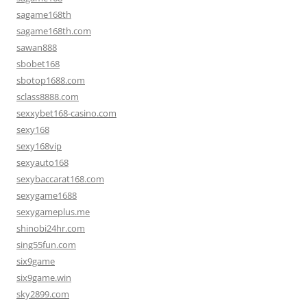
sagame168th
sagame168th.com
sawan888
sbobet168
sbotop1688.com
sclass8888.com
sexxybet168-casino.com
sexy168
sexy168vip
sexyauto168
sexybaccarat168.com
sexygame1688
sexygameplus.me
shinobi24hr.com
sing55fun.com
six9game
six9game.win
sky2899.com