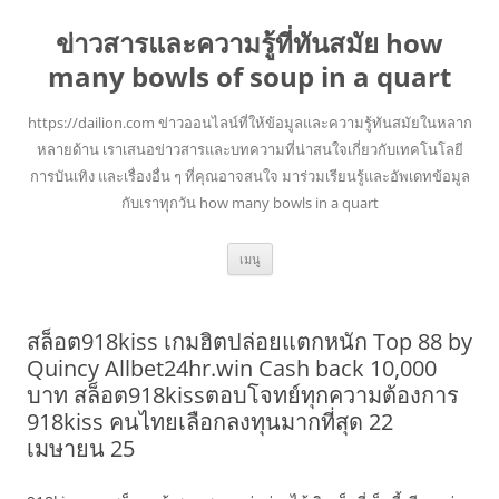
ข่าวสารและความรู้ที่ทันสมัย how
many bowls of soup in a quart
https://dailion.com ข่าวออนไลน์ที่ให้ข้อมูลและความรู้ทันสมัยในหลาก
หลายด้าน เราเสนอข่าวสารและบทความที่น่าสนใจเกี่ยวกับเทคโนโลยี
การบันเทิง และเรื่องอื่น ๆ ที่คุณอาจสนใจ มาร่วมเรียนรู้และอัพเดทข้อมูล
กับเราทุกวัน how many bowls in a quart
ข้าม
เมนู
ไป
ยัง
เนื้อหา
สล็อต918kiss เกมฮิตปล่อยแตกหนัก Top 88 by
Quincy Allbet24hr.win Cash back 10,000
บาท สล็อต918kissตอบโจทย์ทุกความต้องการ
918kiss คนไทยเลือกลงทุนมากที่สุด 22
เมษายน 25