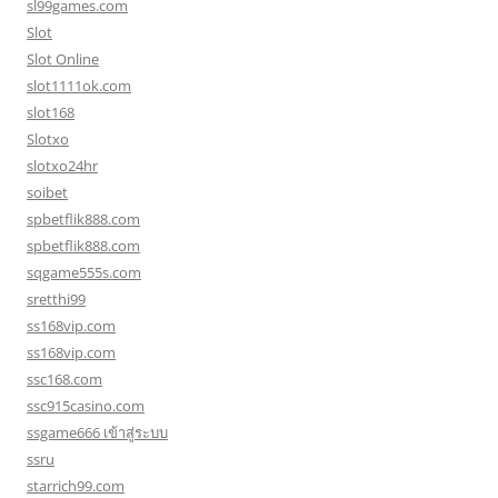
sl99games.com
Slot
Slot Online
slot1111ok.com
slot168
Slotxo
slotxo24hr
soibet
spbetflik888.com
spbetflik888.com
sqgame555s.com
sretthi99
ss168vip.com
ss168vip.com
ssc168.com
ssc915casino.com
ssgame666 เข้าสู่ระบบ
ssru
starrich99.com