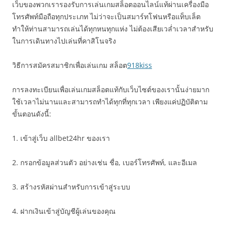
เว็บของพวกเรารองรับการเล่นเกมสล็อตออนไลน์แท้ผ่านเครื่องมือ
โทรศัพท์มือถือทุกประเภท ไม่ว่าจะเป็นสมาร์ทโฟนหรือแท็บเล็ต
ทำให้ท่านสามารถเล่นได้ทุกหนทุกแห่ง ไม่ต้องเสียเวล่ำเวลาสำหรับ
ในการเดินทางไปเล่นที่คาสิโนจริง
วิธีการสมัครสมาชิกเพื่อเล่นเกม สล็อต
918kiss
การลงทะเบียนเพื่อเล่นเกมสล็อตแท้กับเว็บไซต์ของเรานั้นง่ายมาก
ใช้เวลาไม่นานและสามารถทำได้ทุกที่ทุกเวลา เพียงแค่ปฏิบัติตาม
ขั้นตอนดังนี้:
1. เข้าสู่เว็บ allbet24hr ของเรา
2. กรอกข้อมูลส่วนตัว อย่างเช่น ชื่อ, เบอร์โทรศัพท์, และอีเมล
3. สร้างรหัสผ่านสำหรับการเข้าสู่ระบบ
4. ฝากเงินเข้าสู่บัญชีผู้เล่นของคุณ