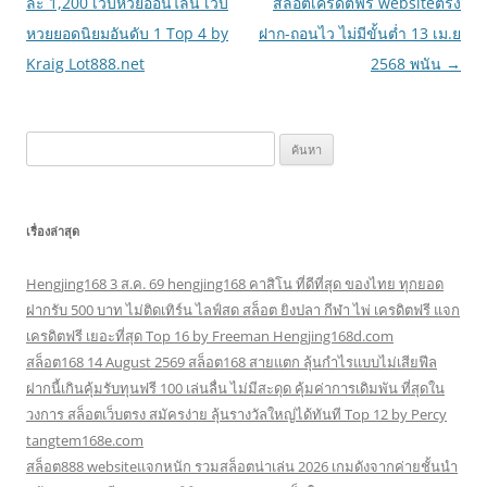
ละ 1,200 เว็บหวยออนไลน์ เว็บ
สล็อตเครดิตฟรี websiteตรง
หวยยอดนิยมอันดับ 1 Top 4 by
ฝาก-ถอนไว ไม่มีขั้นต่ำ 13 เม.ย
Kraig Lot888.net
2568 พนัน
→
ค้นหา
สำหรับ:
เรื่องล่าสุด
Hengjing168 3 ส.ค. 69 hengjing168 คาสิโน ที่ดีที่สุด ของไทย ทุกยอด
ฝากรับ 500 บาท ไม่ติดเทิร์น ไลฟ์สด สล็อต ยิงปลา กีฬา ไพ่ เครดิตฟรี แจก
เครดิตฟรี เยอะที่สุด Top 16 by Freeman Hengjing168d.com
สล็อต168 14 August 2569 สล็อต168 สายแตก ลุ้นกำไรแบบไม่เสียฟีล
ฝากนี้เกินคุ้มรับทุนฟรี 100 เล่นลื่น ไม่มีสะดุด คุ้มค่าการเดิมพัน ที่สุดใน
วงการ สล็อตเว็บตรง สมัครง่าย ลุ้นรางวัลใหญ่ได้ทันที Top 12 by Percy
tangtem168e.com
สล็อต888 websiteแจกหนัก รวมสล็อตน่าเล่น 2026 เกมดังจากค่ายชั้นนำ