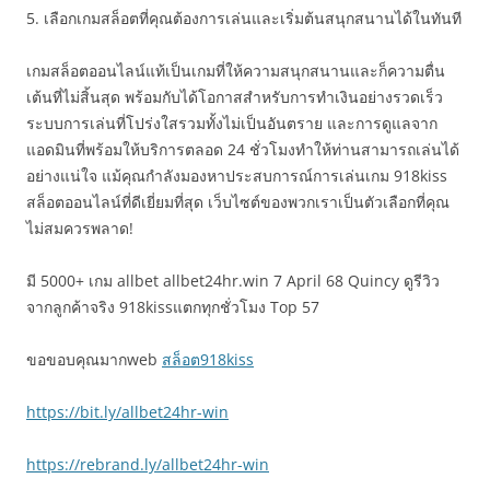
5. เลือกเกมสล็อตที่คุณต้องการเล่นและเริ่มต้นสนุกสนานได้ในทันที
เกมสล็อตออนไลน์แท้เป็นเกมที่ให้ความสนุกสนานและก็ความตื่น
เต้นที่ไม่สิ้นสุด พร้อมกับได้โอกาสสำหรับการทำเงินอย่างรวดเร็ว
ระบบการเล่นที่โปร่งใสรวมทั้งไม่เป็นอันตราย และการดูแลจาก
แอดมินที่พร้อมให้บริการตลอด 24 ชั่วโมงทำให้ท่านสามารถเล่นได้
อย่างแน่ใจ แม้คุณกำลังมองหาประสบการณ์การเล่นเกม 918kiss
สล็อตออนไลน์ที่ดีเยี่ยมที่สุด เว็บไซต์ของพวกเราเป็นตัวเลือกที่คุณ
ไม่สมควรพลาด!
มี 5000+ เกม allbet allbet24hr.win 7 April 68 Quincy ดูรีวิว
จากลูกค้าจริง 918kissแตกทุกชั่วโมง Top 57
ขอขอบคุณมากweb
สล็อต918kiss
https://bit.ly/allbet24hr-win
https://rebrand.ly/allbet24hr-win