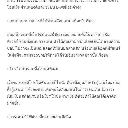
นาน ระบบรองรับการฝากถอนผ่านนานาประการวิถีทาง อีกทั้งการ
โอนเงินผ่านแบงค์และระบบ E-wallet ต่างๆ
• เกมนานาประการที่ให้ท่านเลือกเล่น สล็อต918kiss
เกมสล็อตแท้ที่เว็บไซต์แห่งนี้มีความมากมายทั้งในทางของธีม
ฟีเจอร์ รวมทั้งแบบการเล่น ทำให้คุณสามารถเลือกเล่นได้ตามความ
ชอบ ไม่ว่าจะเป็นเกมสล็อตที่มีแบบคลาสสิก หรือเกมสล็อตที่มีฟีพบร์
ใหม่ๆที่จะสามารถช่วยให้ท่านได้รับเงินรางวัลมากขึ้นเรื่อยๆ
• โปรโมชั่นรวมทั้งโบนัสพิเศษ
เว็บของเรามีโปรโมชั่นและก็โบนัสที่น่าดึงดูดสำหรับผู้เล่นใหม่รวม
ทั้งผู้เล่นเก่า ซึ่งจะช่วยเพิ่มทุนให้กับผู้เล่นในการเล่นเกม ไม่ว่าจะ
เป็นโบนัสต้อนรับหรือโปรโมชั่นฝากเงินที่ช่วยทำให้คุณได้เครดิต
มากขึ้น
• การเล่น 918kiss ที่สะดวกผ่านมือถือ