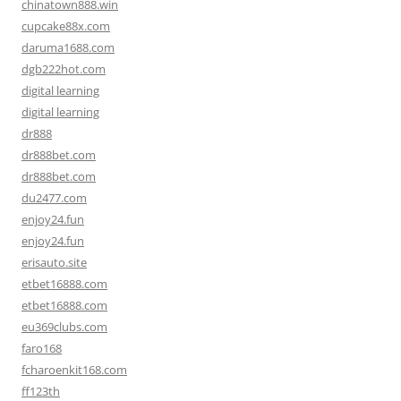
chinatown888.win
cupcake88x.com
daruma1688.com
dgb222hot.com
digital learning
digital learning
dr888
dr888bet.com
dr888bet.com
du2477.com
enjoy24.fun
enjoy24.fun
erisauto.site
etbet16888.com
etbet16888.com
eu369clubs.com
faro168
fcharoenkit168.com
ff123th