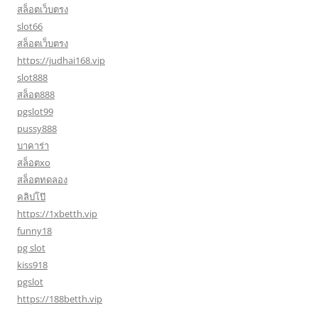
สล็อตเว็บตรง
slot66
สล็อตเว็บตรง
https://judhai168.vip
slot888
สล็อต888
pgslot99
pussy888
บาคาร่า
สล็อตxo
สล็อตทดลอง
คลิปโป๊
https://1xbetth.vip
funny18
pg slot
kiss918
pgslot
https://188betth.vip