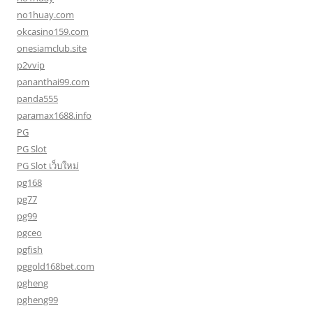
no1huay.com
okcasino159.com
onesiamclub.site
p2vvip
pananthai99.com
panda555
paramax1688.info
PG
PG Slot
PG Slot เว็บใหม่
pg168
pg77
pg99
pgceo
pgfish
pggold168bet.com
pgheng
pgheng99