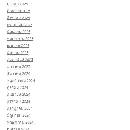
ตุลาคม 2025
กันยายน 2025
สิงหาคม 2025
กรกฎาคม 2025
มิถุนายน 2025
พฤษภาคม 2025
เมษายน 2025
มีนาคม 2025
กุมภาพันธ์ 2025
มกราคม 2025
ธันวาคม 2024
พฤศจิกายน 2024
ตุลาคม 2024
กันยายน 2024
สิงหาคม 2024
กรกฎาคม 2024
มิถุนายน 2024
พฤษภาคม 2024
เมษายน 2024