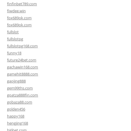
finfinbet789.com
fiwdee.win
fox689ok.com
fox689ok.com
fullslot
fullslotpg
fullslotpg168.com
funny18
future24bet.com
gachawin168.com
gamehit8888.com
gaojing888
gem99ths.com
goatza888fin.com
gobaza88.com
golden456
happy168
hengjing168
hi6bet.com