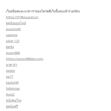
เว็บสล็อตและบาคาร่าของโครตดีเว็บนี้เล่นแล้วรวยจัดๆ
https://918kissauto.tv
ดูหนังออนไลน์
punpro66
sagame
joker 123
ดูหนัง
pussy888
https://pussy888win.com
บาคาร่า
pgslot
pg77
pgslot99
fullslotpg
live22
หนังชนโรง
ดูหนังฟรี