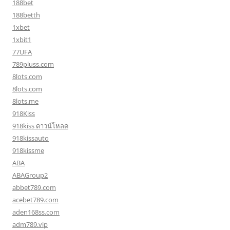
188bet
188betth
1xbet
1xbit1
77UFA
789pluss.com
8lots.com
8lots.com
8lots.me
918Kiss
918kiss ดาวน์โหลด
918kissauto
918kissme
ABA
ABAGroup2
abbet789.com
acebet789.com
aden168ss.com
adm789.vip