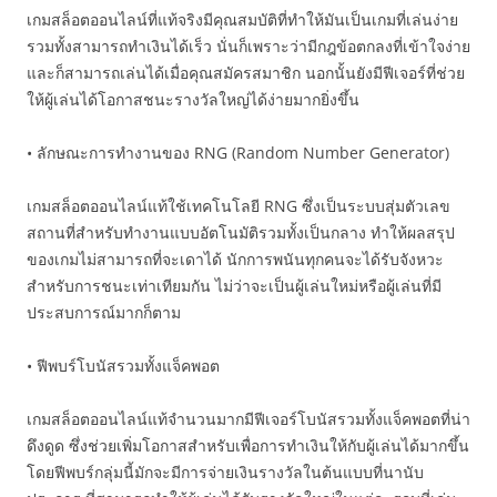
เกมสล็อตออนไลน์ที่แท้จริงมีคุณสมบัติที่ทำให้มันเป็นเกมที่เล่นง่าย
รวมทั้งสามารถทำเงินได้เร็ว นั่นก็เพราะว่ามีกฎข้อตกลงที่เข้าใจง่าย
และก็สามารถเล่นได้เมื่อคุณสมัครสมาชิก นอกนั้นยังมีฟีเจอร์ที่ช่วย
ให้ผู้เล่นได้โอกาสชนะรางวัลใหญ่ได้ง่ายมากยิ่งขึ้น
• ลักษณะการทำงานของ RNG (Random Number Generator)
เกมสล็อตออนไลน์แท้ใช้เทคโนโลยี RNG ซึ่งเป็นระบบสุ่มตัวเลข
สถานที่สำหรับทำงานแบบอัตโนมัติรวมทั้งเป็นกลาง ทำให้ผลสรุป
ของเกมไม่สามารถที่จะเดาได้ นักการพนันทุกคนจะได้รับจังหวะ
สำหรับการชนะเท่าเทียมกัน ไม่ว่าจะเป็นผู้เล่นใหม่หรือผู้เล่นที่มี
ประสบการณ์มากก็ตาม
• ฟีพบร์โบนัสรวมทั้งแจ็คพอต
เกมสล็อตออนไลน์แท้จำนวนมากมีฟีเจอร์โบนัสรวมทั้งแจ็คพอตที่น่า
ดึงดูด ซึ่งช่วยเพิ่มโอกาสสำหรับเพื่อการทำเงินให้กับผู้เล่นได้มากขึ้น
โดยฟีพบร์กลุ่มนี้มักจะมีการจ่ายเงินรางวัลในต้นแบบที่นานับ