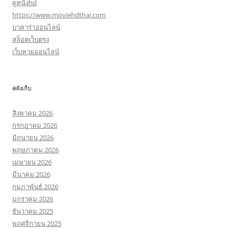
ดูหนังhd
https://www.moviehdthai.com
บาคาร่าออนไลน์
สล็อตเว็บตรง
เว็บหวยออนไลน์
คลังเก็บ
สิงหาคม 2026
กรกฎาคม 2026
มิถุนายน 2026
พฤษภาคม 2026
เมษายน 2026
มีนาคม 2026
กุมภาพันธ์ 2026
มกราคม 2026
ธันวาคม 2025
พฤศจิกายน 2025