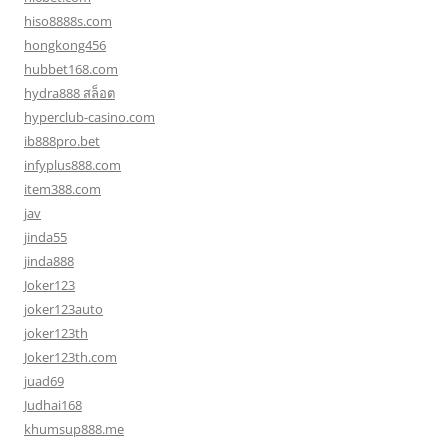
hiso8888s.com
hongkong456
hubbet168.com
hydra888 สล็อต
hyperclub-casino.com
ib888pro.bet
infyplus888.com
item388.com
jav
jinda55
jinda888
Joker123
joker123auto
joker123th
Joker123th.com
juad69
Judhai168
khumsup888.me