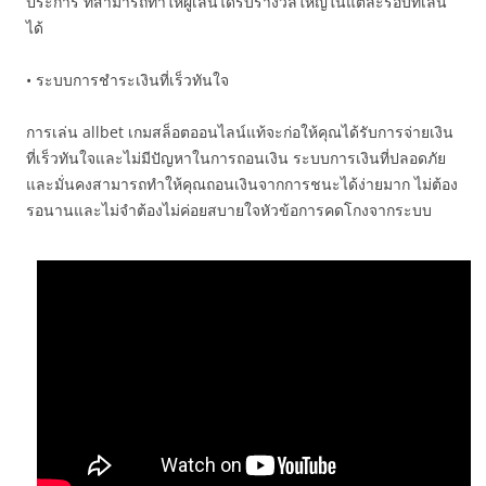
ประการ ที่สามารถทำให้ผู้เล่นได้รับรางวัลใหญ่ในแต่ละรอบที่เล่น
ได้
• ระบบการชำระเงินที่เร็วทันใจ
การเล่น allbet เกมสล็อตออนไลน์แท้จะก่อให้คุณได้รับการจ่ายเงิน
ที่เร็วทันใจและไม่มีปัญหาในการถอนเงิน ระบบการเงินที่ปลอดภัย
และมั่นคงสามารถทำให้คุณถอนเงินจากการชนะได้ง่ายมาก ไม่ต้อง
รอนานและไม่จำต้องไม่ค่อยสบายใจหัวข้อการคดโกงจากระบบ