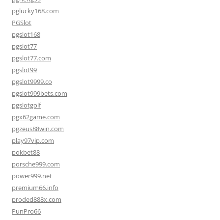
pglucky168.com
PGSlot
pgslot168
pgslot77
pgslot77.com
pgslot99
pgslot9999.co
pgslot999bets.com
pgslotgolf
pgx62game.com
pgzeus88win.com
play97vip.com
pokbet88
porsche999.com
power999.net
premium66.info
proded888x.com
PunPro66