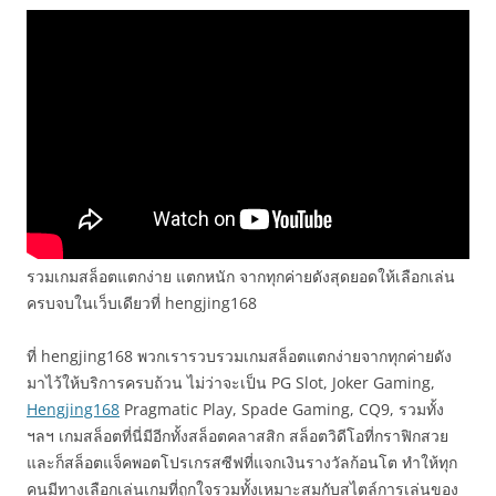
รวมเกมสล็อตแตกง่าย แตกหนัก จากทุกค่ายดังสุดยอดให้เลือกเล่น
ครบจบในเว็บเดียวที่ hengjing168
ที่ hengjing168 พวกเรารวบรวมเกมสล็อตแตกง่ายจากทุกค่ายดัง
มาไว้ให้บริการครบถ้วน ไม่ว่าจะเป็น PG Slot, Joker Gaming,
Hengjing168
Pragmatic Play, Spade Gaming, CQ9, รวมทั้ง
ฯลฯ เกมสล็อตที่นี่มีอีกทั้งสล็อตคลาสสิก สล็อตวิดีโอที่กราฟิกสวย
และก็สล็อตแจ็คพอตโปรเกรสซีฟที่แจกเงินรางวัลก้อนโต ทำให้ทุก
คนมีทางเลือกเล่นเกมที่ถูกใจรวมทั้งเหมาะสมกับสไตล์การเล่นของ