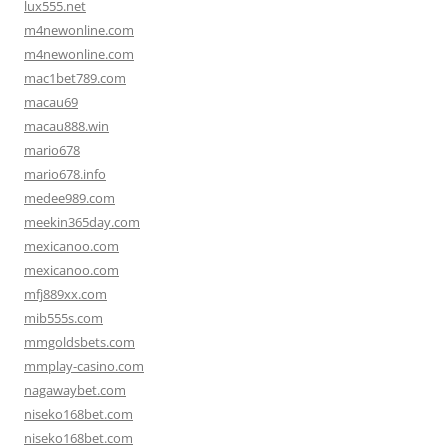
lux555.net
m4newonline.com
m4newonline.com
mac1bet789.com
macau69
macau888.win
mario678
mario678.info
medee989.com
meekin365day.com
mexicanoo.com
mexicanoo.com
mfj889xx.com
mib555s.com
mmgoldsbets.com
mmplay-casino.com
nagawaybet.com
niseko168bet.com
niseko168bet.com