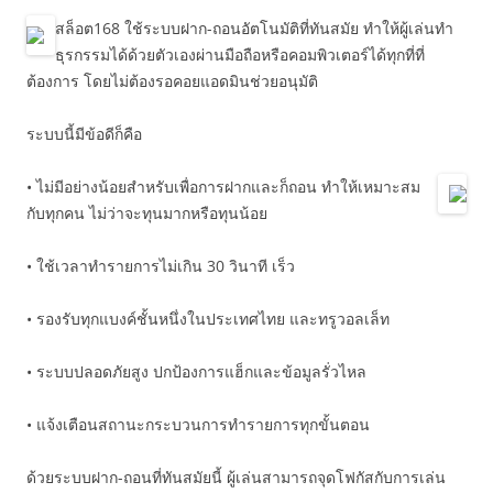
สล็อต168 ใช้ระบบฝาก-ถอนอัตโนมัติที่ทันสมัย ทำให้ผู้เล่นทำ
ธุรกรรมได้ด้วยตัวเองผ่านมือถือหรือคอมพิวเตอร์ได้ทุกที่ที่
ต้องการ โดยไม่ต้องรอคอยแอดมินช่วยอนุมัติ
ระบบนี้มีข้อดีก็คือ
• ไม่มีอย่างน้อยสำหรับเพื่อการฝากและก็ถอน ทำให้เหมาะสม
กับทุกคน ไม่ว่าจะทุนมากหรือทุนน้อย
• ใช้เวลาทำรายการไม่เกิน 30 วินาที เร็ว
• รองรับทุกแบงค์ชั้นหนึ่งในประเทศไทย และทรูวอลเล็ท
• ระบบปลอดภัยสูง ปกป้องการแฮ็กและข้อมูลรั่วไหล
• แจ้งเตือนสถานะกระบวนการทำรายการทุกขั้นตอน
ด้วยระบบฝาก-ถอนที่ทันสมัยนี้ ผู้เล่นสามารถจุดโฟกัสกับการเล่น