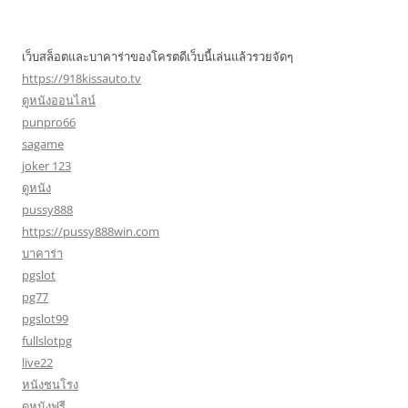
เว็บสล็อตและบาคาร่าของโครตดีเว็บนี้เล่นแล้วรวยจัดๆ
https://918kissauto.tv
ดูหนังออนไลน์
punpro66
sagame
joker 123
ดูหนัง
pussy888
https://pussy888win.com
บาคาร่า
pgslot
pg77
pgslot99
fullslotpg
live22
หนังชนโรง
ดูหนังฟรี