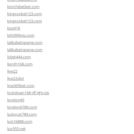
kimchibetbet.com
kingxxxbet123.com
kingxxxbet123.com
kiss918
kitti999vip.com
lalikabetsgame.com
lalikabetsgame.com
lcbet444.com
lionth168.com
live22
live22slot
lnw365bet.com
lockdown168 เข้าสู่ระบบ
london45
london6789.com
luckycat789.com
luis16888.com
lux555.net