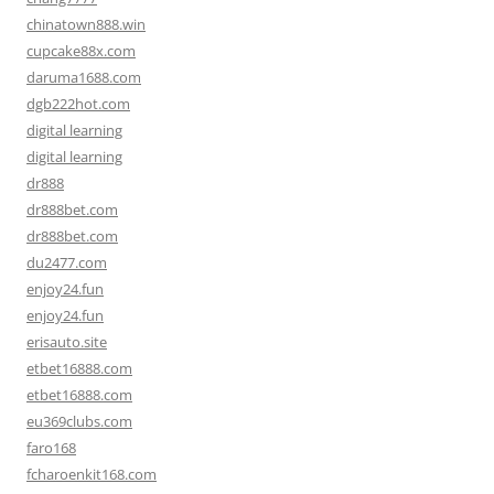
chinatown888.win
cupcake88x.com
daruma1688.com
dgb222hot.com
digital learning
digital learning
dr888
dr888bet.com
dr888bet.com
du2477.com
enjoy24.fun
enjoy24.fun
erisauto.site
etbet16888.com
etbet16888.com
eu369clubs.com
faro168
fcharoenkit168.com