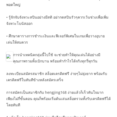
พอตใหญ่
• รู้จักจับจังหวะสปินอย่างมีสติ อย่ากดสปินรัวๆควรเว้นช่วงเพื่อเพิ่ม
จังหวะโบนัสออก
• ศึกษาตารางการชำระเงินและฟีเจอร์พิเศษในเกมเพื่อวางอุบาย
เล่นให้สมควร
การนำเทคนิคกลุ่มนี้ไปใช้ จะช่วยทำให้คุณเล่นได้อย่างมี
คุณภาพรวมทั้งเบิกบาน พร้อมทำกำไรได้จริงทุกวี่ทุกวัน
ลงทะเบียนสมัครสมาชิก สล็อตเครดิตฟรี ง่ายๆไม่ยุ่งยาก พร้อมรับ
เครดิตฟรีในทันทีข้างหลังสมัครเสร็จ
การสมัครเป็นสมาชิกกับ hengjing168 ง่ายแล้วก็เร็วทันใจมาก
เพียงไม่กี่ขั้นตอน คุณก็พร้อมเริ่มต้นเล่นสล็อตรวมทั้งรับเครดิตฟรีได้
โดยทันที