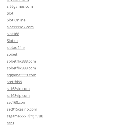
sl99games.com
Slot
Slot Online
slot1111ok.com
slot168
Slotxo
slotxo24hr
soibet
spbetflik888.com
spbetflik888.com
sqgame555s.com
sretthi99
ss168vip.com
ss168vip.com
ssc168.com
ssc915casino.com
ssgame666 เข้าสู่ระบบ
ssru