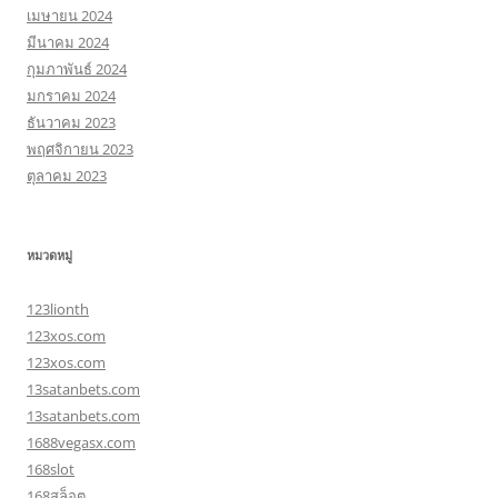
เมษายน 2024
มีนาคม 2024
กุมภาพันธ์ 2024
มกราคม 2024
ธันวาคม 2023
พฤศจิกายน 2023
ตุลาคม 2023
หมวดหมู่
123lionth
123xos.com
123xos.com
13satanbets.com
13satanbets.com
1688vegasx.com
168slot
168สล็อต