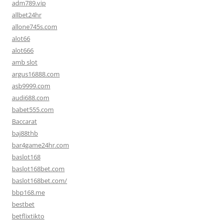
adm789.vip
allbet24hr
allone745s.com
alot66
alot666
amb slot
argus16888.com
asb9999.com
audi688.com
babet555.com
Baccarat
baj88thb
bar4game24hr.com
baslot168
baslot168bet.com
baslot168bet.com/
bbp168.me
bestbet
betflixtikto