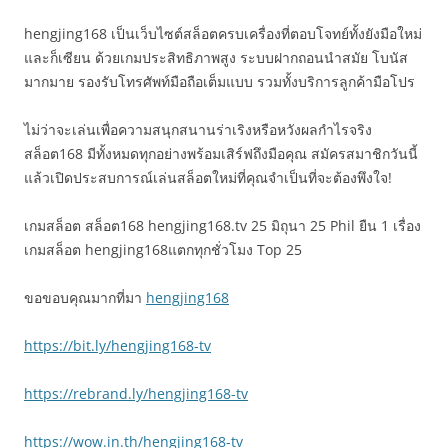
hengjing168 เป็นเว็บไซต์สล็อตครบเครื่องที่ตอบโจทย์ทั้งยังมือใหม่
และก็เซียน ด้วยเกมประสิทธิภาพสูง ระบบฝากถอนนำสมัย โบนัส
มากมาย รองรับโทรศัพท์มือถือเต็มแบบ รวมทั้งบริการลูกค้ามือโปร
ไม่ว่าจะเล่นเพื่อความสนุกสนานร่าเริงหรือหวังผลกำไรจริง
สล็อต168 มีทั้งหมดทุกอย่างพร้อมเสิร์ฟถึงมือคุณ สมัครสมาชิกวันนี้
แล้วเปิดประสบการณ์เล่นสล็อตใหม่ที่คุณจำเป็นที่จะต้องพึงใจ!
เกมสล็อต สล็อต168 hengjing168.tv 25 มิถุนา 25 Phil ยืน 1 เรื่อง
เกมสล็อต hengjing168แตกทุกชั่วโมง Top 25
ขอขอบคุณมากที่มา
hengjing168
https://bit.ly/hengjing168-tv
https://rebrand.ly/hengjing168-tv
https://wow.in.th/hengjing168-tv