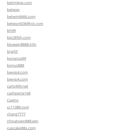
betm4vip.com
betway
betwin6666.com
betworld369hot.com
bh99
bio285th.com
bluewin8888.info
bng55
bonanza99
bonus888
bwvip4.com
bwvip4.com
carlo999.net
cashgame168
Casino
cc11388.com
chang7777
chinatown888.win
cupcake88x.com