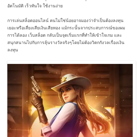
อัตโนมัติ เร็วทันใจ ใช้งานง่าย
การเล่นสล็อตออนไลน์ คนไม่ใช่น้อยอาจมองว่าจำเป็นต้องลงทุน
เยอะหรือเสี่ยงเสียเงินเสียทอง แม้กระนั้นจากประสบการณ์ของผม
การได้ลอง เว็บสล็อต กลับเป็นจุดเริ่มแรกที่ทำให้เข้าใจเกม และ
สนุกสนานไปกับการลุ้นรางวัลจริงๆโดยไม่ต้องวิตกกังวลเรื่องเงิน
ลงทุน