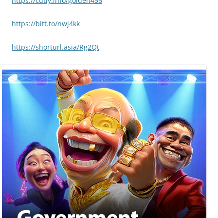
https://cutly.info/golden456
https://bitt.to/nwj4kk
https://shorturl.asia/Rg2Qt