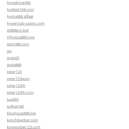
hongkong456
hubbet168.com
hydra888 สล็อต
hyperclub-casino.com
ib888pro.bet
infyplus888.com
item388.com
jav
jinda55
jinda888
Joker123
joker123auto
joker123th
Joker123th.com
juad69
Judhai168
khumsup888.me
kimchibetbet.com
kingxxxbet123.com