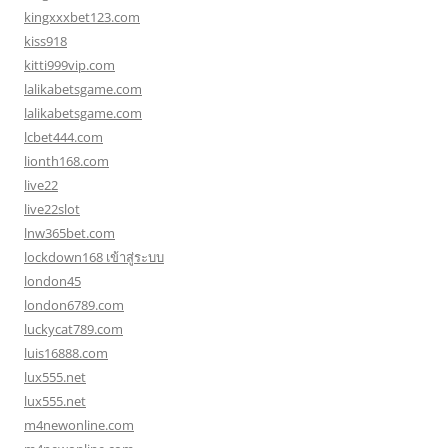
kingxxxbet123.com
kiss918
kitti999vip.com
lalikabetsgame.com
lalikabetsgame.com
lcbet444.com
lionth168.com
live22
live22slot
lnw365bet.com
lockdown168 เข้าสู่ระบบ
london45
london6789.com
luckycat789.com
luis16888.com
lux555.net
lux555.net
m4newonline.com