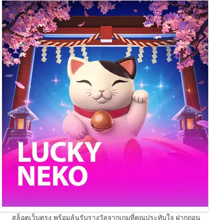
สล็อตเว็บตรง พร้อมลุ้นรับรางวัลจากเกมที่คุณประทับใจ ฝากถอน