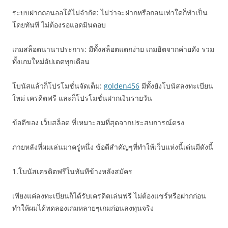
ระบบฝากถอนออโต้ไม่จำกัด: ไม่ว่าจะฝากหรือถอนเท่าใดก็ทำเป็น
โดยทันที ไม่ต้องรอแอดมินตอบ
เกมสล็อตนานาประการ: มีทั้งสล็อตแตกง่าย เกมฮิตจากค่ายดัง รวม
ทั้งเกมใหม่อัปเดตทุกเดือน
โบนัสแล้วก็โปรโมชั่นจัดเต็ม:
golden456
มีทั้งยังโบนัสลงทะเบียน
ใหม่ เครดิตฟรี และก็โปรโมชั่นฝากเงินรายวัน
ข้อดีของ เว็บสล็อต ที่เหมาะสมที่สุดจากประสบการณ์ตรง
ภายหลังที่ผมเล่นมาครู่หนึ่ง ข้อดีสำคัญๆที่ทำให้เว็บแห่งนี้เด่นมีดังนี้
1.โบนัสเครดิตฟรีในทันทีข้างหลังสมัคร
เพียงแค่ลงทะเบียนก็ได้รับเครดิตเล่นฟรี ไม่ต้องแชร์หรือฝากก่อน
ทำให้ผมได้ทดลองเกมหลายๆเกมก่อนลงทุนจริง