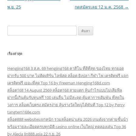
พ.ย. 25
กดสมัครเลย 12 ม.ค. 2568
→
ค้นหา
สำหรับ:
เรื่องล่าสุด
Hengjing168 3 ส.ค. 69 hengjing168 คาสิโน ที่ดีที่สุด ของไทย ทุกยอด
ฝากรับ 500 บาท ไม่ติดเทิร์น ไลฟ์สด สล็อต ยิงปลา กีฬา ไพ่ เครดิตฟรี แจก
เครดิตฟรี เยอะที่สุด Top 16 by Freeman Hengjing168d.com
สล็อต168 14 August 2569 สล็อต168 สายแตก ลุ้นกำไรแบบไม่เสียฟีล
ฝากนี้เกินคุ้มรับทุนฟรี 100 เล่นลื่น ไม่มีสะดุด คุ้มค่าการเดิมพัน ที่สุดใน
วงการ สล็อตเว็บตรง สมัครง่าย ลุ้นรางวัลใหญ่ได้ทันที Top 12 by Percy
tangtem168e.com
สล็อต888 websiteแจกหนัก รวมสล็อตน่าเล่น 2026 เกมดังจากค่ายชั้นนำ
พร้อมรายละเอียดครบทุกมิติ casino online เว็บใหญ่ ทดลองเล่น Top 36
by Alecia Jin888.asia 22 ก.ย. 26