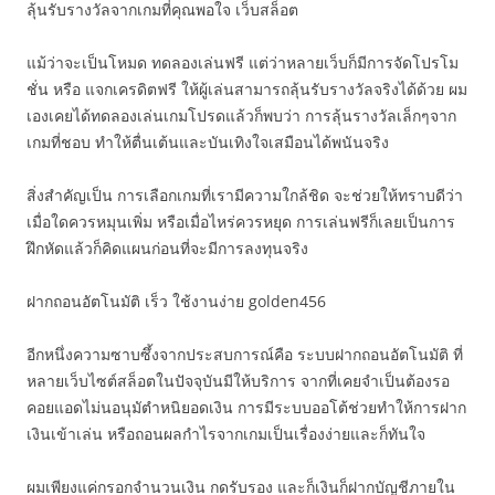
ลุ้นรับรางวัลจากเกมที่คุณพอใจ เว็บสล็อต
แม้ว่าจะเป็นโหมด ทดลองเล่นฟรี แต่ว่าหลายเว็บก็มีการจัดโปรโม
ชั่น หรือ แจกเครดิตฟรี ให้ผู้เล่นสามารถลุ้นรับรางวัลจริงได้ด้วย ผม
เองเคยได้ทดลองเล่นเกมโปรดแล้วก็พบว่า การลุ้นรางวัลเล็กๆจาก
เกมที่ชอบ ทำให้ตื่นเต้นและบันเทิงใจเสมือนได้พนันจริง
สิ่งสำคัญเป็น การเลือกเกมที่เรามีความใกล้ชิด จะช่วยให้ทราบดีว่า
เมื่อใดควรหมุนเพิ่ม หรือเมื่อไหร่ควรหยุด การเล่นฟรีก็เลยเป็นการ
ฝึกหัดแล้วก็คิดแผนก่อนที่จะมีการลงทุนจริง
ฝากถอนอัตโนมัติ เร็ว ใช้งานง่าย golden456
อีกหนึ่งความซาบซึ้งจากประสบการณ์คือ ระบบฝากถอนอัตโนมัติ ที่
หลายเว็บไซต์สล็อตในปัจจุบันมีให้บริการ จากที่เคยจำเป็นต้องรอ
คอยแอดไม่นอนุมัตำหนิยอดเงิน การมีระบบออโต้ช่วยทำให้การฝาก
เงินเข้าเล่น หรือถอนผลกำไรจากเกมเป็นเรื่องง่ายและก็ทันใจ
ผมเพียงแค่กรอกจำนวนเงิน กดรับรอง และก็เงินก็ฝากบัญชีภายใน