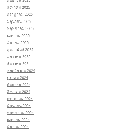
กันยายน 2025
สิงหาคม 2025
กรกฎาคม 2025
มิถุนายน 2025
พฤษภาคม 2025
เมษายน 2025
มีนาคม 2025
กุมภาพันธ์ 2025
มกราคม 2025
ธันวาคม 2024
พฤศจิกายน 2024
ตุลาคม 2024
กันยายน 2024
สิงหาคม 2024
กรกฎาคม 2024
มิถุนายน 2024
พฤษภาคม 2024
เมษายน 2024
มีนาคม 2024