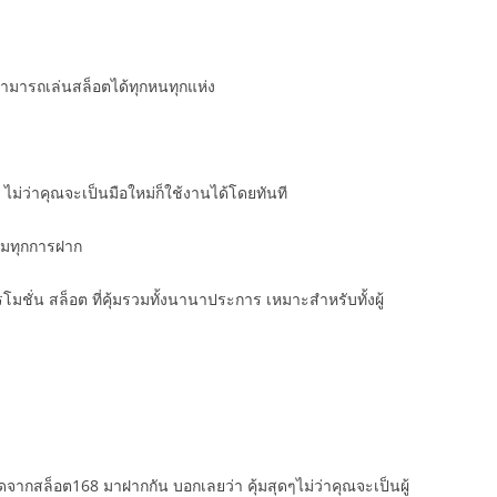
สามารถเล่นสล็อตได้ทุกหนทุกแห่ง
 ไม่ว่าคุณจะเป็นมือใหม่ก็ใช้งานได้โดยทันที
ุ้มทุกการฝาก
รโมชั่น สล็อต ที่คุ้มรวมทั้งนานาประการ เหมาะสำหรับทั้งผู้
็ดจากสล็อต168 มาฝากกัน บอกเลยว่า คุ้มสุดๆไม่ว่าคุณจะเป็นผู้