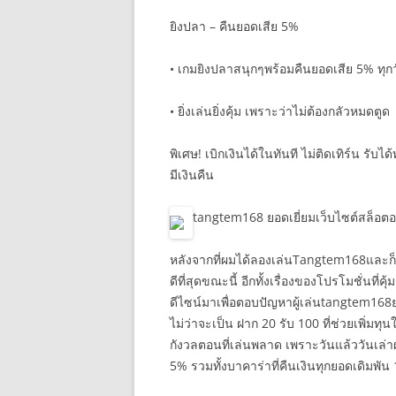
ยิงปลา – คืนยอดเสีย 5%
• เกมยิงปลาสนุกๆพร้อมคืนยอดเสีย 5% ทุก
• ยิ่งเล่นยิ่งคุ้ม เพราะว่าไม่ต้องกลัวหมดตูด
พิเศษ! เบิกเงินได้ในทันที ไม่ติดเทิร์น รับไ
มีเงินคืน
tangtem168 ยอดเยี่ยมเว็บไซต์สล็อตออ
หลังจากที่ผมได้ลองเล่นTangtem168และก็ใช้
ดีที่สุดขณะนี้ อีกทั้งเรื่องของโปรโมชั่นที่คุ
ดีไซน์มาเพื่อตอบปัญหาผู้เล่นtangtem168ย
ไม่ว่าจะเป็น ฝาก 20 รับ 100 ที่ช่วยเพิ่มทุ
กังวลตอนที่เล่นพลาด เพราะวันแล้ววันเล่า
5% รวมทั้งบาคาร่าที่คืนเงินทุกยอดเดิมพัน