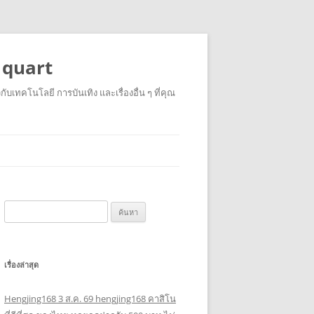
 quart
ทคโนโลยี การบันเทิง และเรื่องอื่น ๆ ที่คุณ
ค้นหา
สำหรับ:
เรื่องล่าสุด
Hengjing168 3 ส.ค. 69 hengjing168 คาสิโน