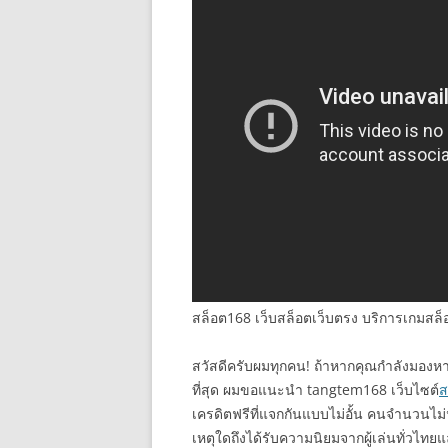
สล็อต168 เว็บสล็อตเว็บตรง บริการเกมสล็
สวัสดีครับผมทุกคน! ถ้าหากคุณกำลังมองหาเว
ที่สุด ผมขอแนะนำ tangtem168 เว็บไซต์
ส
เครดิตฟรีที่แจกกันแบบไม่อั้น คนจำนวนไม่น
เหตุใดถึงได้รับความนิยมจากผู้เล่นทั่วไทยแ