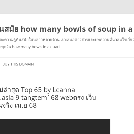
ทันสมัย how many bowls of soup in a
ลและความรู้ทันสมัยในหลากหลายด้าน เราเสนอข่าวสารและบทความที่น่าสนใจเกี่ยวกับเ
าทุกวัน how many bowls in a quart
ข้าม
ไป
BUY THIS DOMAIN
ยัง
เนื้อหา
หม่ล่าสุด Top 65 by Leanna
asia 9 tangtem168 webตรง เว็บ
นจริง เม.ย 68