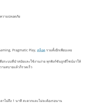
กันความปลอดภัย
 Gaming, Pragmatic Play,
สล็อต
รวมทั้งอีกเพียบเลย
 คือระบบที่นำสมัยและใช้งานง่าย ทุกฟังก์ชันถูกดีไซน์มาให้
รความสบายแล้วก็รวดเร็ว
าไม่ถึง 1 นาที สะดวกและไม่จะต้องรอนาน