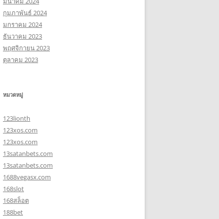
มีนาคม 2024
กุมภาพันธ์ 2024
มกราคม 2024
ธันวาคม 2023
พฤศจิกายน 2023
ตุลาคม 2023
หมวดหมู่
123lionth
123xos.com
123xos.com
13satanbets.com
13satanbets.com
1688vegasx.com
168slot
168สล็อต
188bet