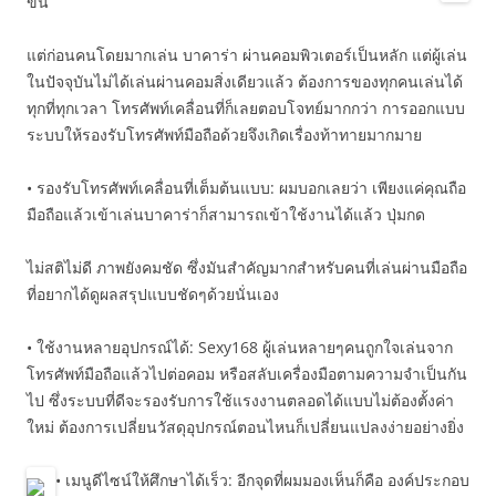
ขึ้น
แต่ก่อนคนโดยมากเล่น บาคาร่า ผ่านคอมพิวเตอร์เป็นหลัก แต่ผู้เล่น
ในปัจจุบันไม่ได้เล่นผ่านคอมสิ่งเดียวแล้ว ต้องการของทุกคนเล่นได้
ทุกที่ทุกเวลา โทรศัพท์เคลื่อนที่ก็เลยตอบโจทย์มากกว่า การออกแบบ
ระบบให้รองรับโทรศัพท์มือถือด้วยจึงเกิดเรื่องท้าทายมากมาย
• รองรับโทรศัพท์เคลื่อนที่เต็มต้นแบบ: ผมบอกเลยว่า เพียงแค่คุณถือ
มือถือแล้วเข้าเล่นบาคาร่าก็สามารถเข้าใช้งานได้แล้ว ปุ่มกด
ไม่สติไม่ดี ภาพยังคมชัด ซึ่งมันสำคัญมากสำหรับคนที่เล่นผ่านมือถือ
ที่อยากได้ดูผลสรุปแบบชัดๆด้วยนั่นเอง
• ใช้งานหลายอุปกรณ์ได้: Sexy168 ผู้เล่นหลายๆคนถูกใจเล่นจาก
โทรศัพท์มือถือแล้วไปต่อคอม หรือสลับเครื่องมือตามความจำเป็นกัน
ไป ซึ่งระบบที่ดีจะรองรับการใช้แรงงานตลอดได้แบบไม่ต้องตั้งค่า
ใหม่ ต้องการเปลี่ยนวัสดุอุปกรณ์ตอนไหนก็เปลี่ยนแปลงง่ายอย่างยิ่ง
• เมนูดีไซน์ให้ศึกษาได้เร็ว: อีกจุดที่ผมมองเห็นก็คือ องค์ประกอบ