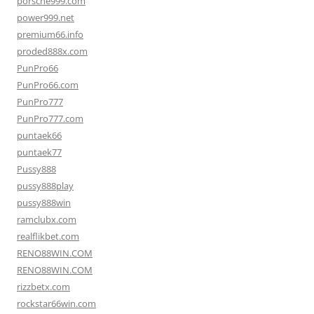
porsche999.com
power999.net
premium66.info
proded888x.com
PunPro66
PunPro66.com
PunPro777
PunPro777.com
puntaek66
puntaek77
Pussy888
pussy888play
pussy888win
ramclubx.com
realflikbet.com
RENO88WIN.COM
RENO88WIN.COM
rizzbetx.com
rockstar66win.com