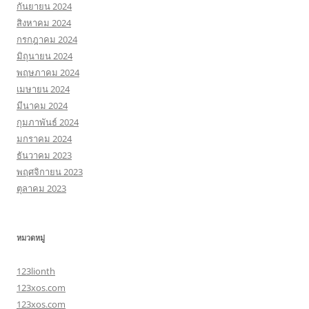
กันยายน 2024
สิงหาคม 2024
กรกฎาคม 2024
มิถุนายน 2024
พฤษภาคม 2024
เมษายน 2024
มีนาคม 2024
กุมภาพันธ์ 2024
มกราคม 2024
ธันวาคม 2023
พฤศจิกายน 2023
ตุลาคม 2023
หมวดหมู่
123lionth
123xos.com
123xos.com