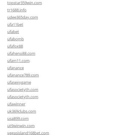
topstar359win.com
tr1688.info
udee365day.com
ufa11bet
ufabet
ufabomb
ufafox88
ufaheno88.com
ufam11.com
ufanance
ufanance789.com
ufasexygame
ufasocietyth.com
ufasocietyth.com
ufawinner
uk369clubs.com
usa899.com
ut9winwin.com
vegasisland168bet.com