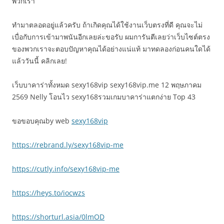
พวกเรา
ทำมาตลอดอยู่แล้วครับ ถ้าเกิดคุณได้ใช้งานเว็บตรงที่ดี คุณจะไม่
เบื่อกับการเข้ามาพนันอีกเลยล่ะขอรับ ผมการันตีเลยว่าเว็บไซต์ตรง
ของพวกเราจะตอบปัญหาคุณได้อย่างแน่แท้ มาทดลองก่อนคนใดได้
แล้ววันนี้ คลิกเลย!
เว็บบาคาร่าทั้งหมด sexy168vip sexy168vip.me 12 พฤษภาคม
2569 Nelly โอนไว sexy168รวมเกมบาคาร่าแตกง่าย Top 43
ขอขอบคุณby web
sexy168vip
https://rebrand.ly/sexy168vip-me
https://cutly.info/sexy168vip-me
https://heys.to/iocwzs
https://shorturl.asia/0lmOD