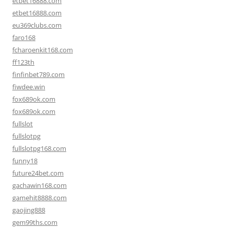
etbet16888.com
etbet16888.com
eu369clubs.com
faro168
fcharoenkit168.com
ff123th
finfinbet789.com
fiwdee.win
fox689ok.com
fox689ok.com
fullslot
fullslotpg
fullslotpg168.com
funny18
future24bet.com
gachawin168.com
gamehit8888.com
gaojing888
gem99ths.com