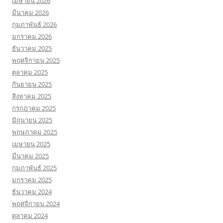
เมษายน 2026
มีนาคม 2026
กุมภาพันธ์ 2026
มกราคม 2026
ธันวาคม 2025
พฤศจิกายน 2025
ตุลาคม 2025
กันยายน 2025
สิงหาคม 2025
กรกฎาคม 2025
มิถุนายน 2025
พฤษภาคม 2025
เมษายน 2025
มีนาคม 2025
กุมภาพันธ์ 2025
มกราคม 2025
ธันวาคม 2024
พฤศจิกายน 2024
ตุลาคม 2024