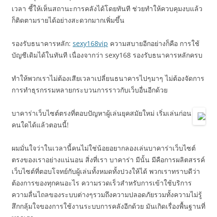
เวลา ชี้ให้เห็นสถานะการคลังได้โดยทันที ช่วยทำให้ควบคุมงบแล้ว
ก็ติดตามรายได้อย่างสะดวกมากเพิ่มขึ้น
รองรับธนาคารหลัก:
sexy168vip
ความสบายอีกอย่างก็คือ การใช้
บัญชีเดิมได้ในทันที เนื่องจากว่า sexy168 รองรับธนาคารหลักครบ
ทำให้พวกเราไม่ต้องเสียเวลาเปลี่ยนธนาคารไปๆมาๆ ไม่ต้องจัดการ
การทำธุรกรรมหลายกระบวนการราวกับเว็บอื่นอีกด้วย
บาคาร่าเว็บไซต์ตรงที่ตอบปัญหาผู้เล่นยุคสมัยใหม่ เริ่มเล่นก่อน
คนใดได้แล้วตอนนี้!
ผมมั่นใจว่าในเวลานี้คนไม่ใช่น้อยอยากลองเล่นบาคาร่าเว็บไซต์
ตรงของเราอย่างแน่นอน สิ่งที่เรา บาคาร่า มีนั้น มีคือการผลิตสรรค์
เว็บไซต์ที่ตอบโจทย์กับผู้เล่นทั้งหมดทั้งปวงให้ได้ พวกเราทราบดีว่า
ต้องการของทุกคนอะไร ความรวดเร็วสำหรับการเข้าใช้บริการ
ความลื่นไถลของระบบต่างๆรวมถึงความปลอดภัยรวมทั้งความไม่รู้
สึกกลุ้มใจของการใช้งานระบบการคลังอีกด้วย มันเกิดเรื่องพื้นฐานที่