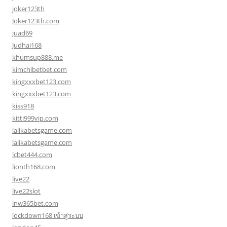
joker123th
Joker123th.com
juad69
Judhai168
khumsup888.me
kimchibetbet.com
kingxxxbet123.com
kingxxxbet123.com
kiss918
kitti999vip.com
lalikabetsgame.com
lalikabetsgame.com
lcbet444.com
lionth168.com
live22
live22slot
lnw365bet.com
lockdown168 เข้าสู่ระบบ