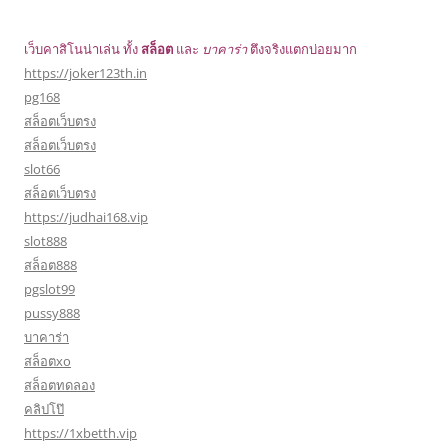
เว็บคาสิโนน่าเล่น ทั้ง
สล็อต
และ
บาคาร่า
ตึงจริงแตกบ่อยมาก
https://joker123th.in
pg168
สล็อตเว็บตรง
สล็อตเว็บตรง
slot66
สล็อตเว็บตรง
https://judhai168.vip
slot888
สล็อต888
pgslot99
pussy888
บาคาร่า
สล็อตxo
สล็อตทดลอง
คลิปโป๊
https://1xbetth.vip