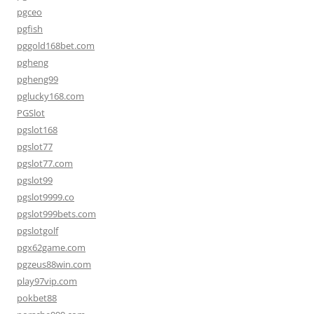
pgceo
pgfish
pggold168bet.com
pgheng
pgheng99
pglucky168.com
PGSlot
pgslot168
pgslot77
pgslot77.com
pgslot99
pgslot9999.co
pgslot999bets.com
pgslotgolf
pgx62game.com
pgzeus88win.com
play97vip.com
pokbet88