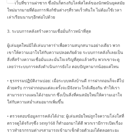
เว็บที่ขวานผ่าซาก ซึ่งมันก็ตรงกับไลฟ์สไตล์ของนักพนันยุคสมัย
ใหม่มากมายที่ต้องการฟังก์ชันต่างๆที่รวดเร็วทันใจ ไม่ต้องใช้เวลา
เล่าเรียนนานๆอีกต่อไปด้วย
3. ระบบการคลังสร้างความเชื่อมั่นก้าวหน้าที่สุด
ผู้เล่นยุคใหม่มิได้เล่นบาคาร่าเพื่อความสนุกสนานอย่างเดียว พวก
เขาให้ความเอาใจใส่กับความปลอดภัยด้วย ระบบการคลังก็เลยเป็น
สิ่งที่สร้างความเชื่อมั่นและมั่นใจเจริญที่สุดแล้วครับ พวกเขาจะดู
เลยว่าระบบการคลังดำเนินการยังไง ตอบปัญหามากน้อยแค่ไหน
• ธุรกรรมปฏิบัติงานบ่อย: เมื่อระบบหลังบ้านดี การฝากถอนก็จะดีไป
ด้วยครับ การฝากถอนแต่ละครั้งจะมีจังหวะใกล้เคียงกัน ทำให้เรา
สามารถวางแผนได้ง่ายมาก ซึ่งเป็นสิ่งที่คนสมัยใหม่ให้ความเอาใจ
ใส่กับความสม่ำเสมอมากเพิ่มขึ้น
• ตรวจสอบข้อมูลการคลังได้ง่าย: ผู้เล่นสมัยใหม่ถูกใจความโล่งใสที่
ตรวจดูได้จริงๆซึ่ง sexy168 ก็ทำออกมาได้ดี พวกเรามีการเปิดเรื่อง
ราวทำธุรกรรมต่างๆสามารถเข้ามาเช็กด้วยตัวเองได้ตลอดระยะ