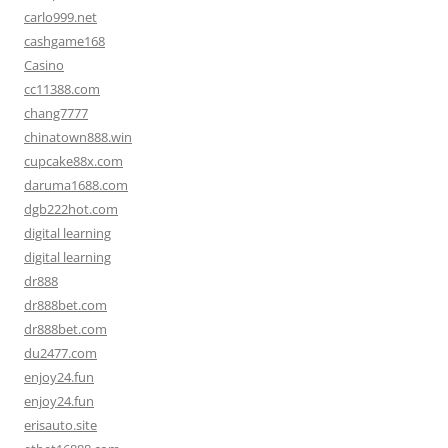
carlo999.net
cashgame168
Casino
cc11388.com
chang7777
chinatown888.win
cupcake88x.com
daruma1688.com
dgb222hot.com
digital learning
digital learning
dr888
dr888bet.com
dr888bet.com
du2477.com
enjoy24.fun
enjoy24.fun
erisauto.site