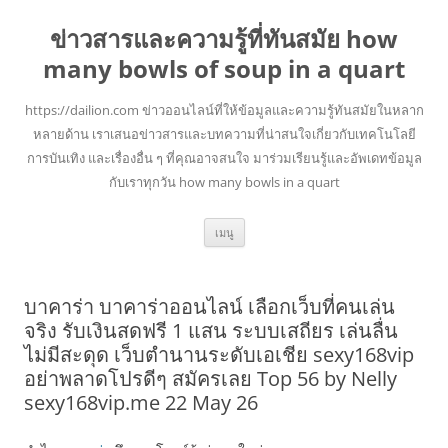
ข่าวสารและความรู้ที่ทันสมัย how
many bowls of soup in a quart
https://dailion.com ข่าวออนไลน์ที่ให้ข้อมูลและความรู้ทันสมัยในหลาก
หลายด้าน เราเสนอข่าวสารและบทความที่น่าสนใจเกี่ยวกับเทคโนโลยี
การบันเทิง และเรื่องอื่น ๆ ที่คุณอาจสนใจ มาร่วมเรียนรู้และอัพเดทข้อมูล
กับเราทุกวัน how many bowls in a quart
ข้าม
เมนู
ไป
ยัง
เนื้อหา
บาคาร่า บาคาร่าออนไลน์ เลือกเว็บที่คนเล่น
จริง รับเงินสดฟรี 1 แสน ระบบเสถียร เล่นลื่น
ไม่มีสะดุด เว็บตำนานระดับเอเชีย sexy168vip
อย่าพลาดโปรดีๆ สมัครเลย Top 56 by Nelly
sexy168vip.me 22 May 26